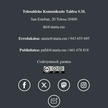
Tolosaldeko Komunikazio Taldea S.M.
San Esteban, 20 Tolosa 20400
tkt@ataria.eus
Erredakzioa:
ataria@ataria.eus
/ 943 655 695
Publizitatea:
publi@ataria.eus
/ 661 678 818
Codesyntaxek garatua