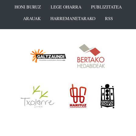
HONI BURUZ
LEGE OHARRA
PUBLIZITATEA
ARAUAK
HARREMANETARAKO
RSS