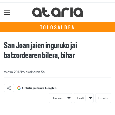
TOLOSALDEA
San Joan jaien inguruko jai
batzordearen bilera, bihar
tolosa
2012ko ekainaren 5a
Gehitu gaitzazu Googlen
Entzun
Itzuli
Erraztu