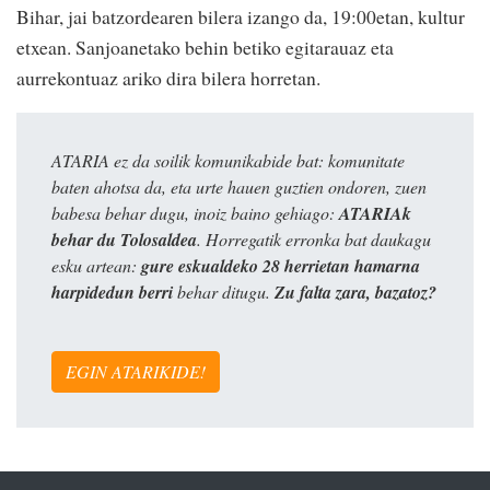
Bihar, jai batzordearen bilera izango da, 19:00etan, kultur
etxean. Sanjoanetako behin betiko egitarauaz eta
aurrekontuaz ariko dira bilera horretan.
ATARIA ez da soilik komunikabide bat: komunitate
baten ahotsa da, eta urte hauen guztien ondoren, zuen
babesa behar dugu, inoiz baino gehiago:
ATARIAk
behar du Tolosaldea
. Horregatik erronka bat daukagu
esku artean:
gure eskualdeko 28 herrietan hamarna
harpidedun berri
behar ditugu.
Zu falta zara, bazatoz?
EGIN ATARIKIDE!