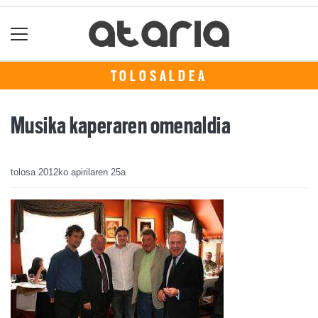
TOLOSALDEA
Musika kaperaren omenaldia
tolosa
2012ko apirilaren 25a