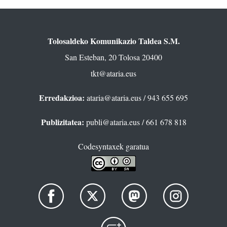
Tolosaldeko Komunikazio Taldea S.M.
San Esteban, 20 Tolosa 20400
tkt@ataria.eus
Erredakzioa:
ataria@ataria.eus
/ 943 655 695
Publizitatea:
publi@ataria.eus
/ 661 678 818
Codesyntaxek garatua