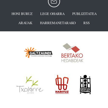
HONI BURUZ
LEGE OHARRA
PUBLIZITATEA
ARAUAK
HARREMANETARAKO
RSS