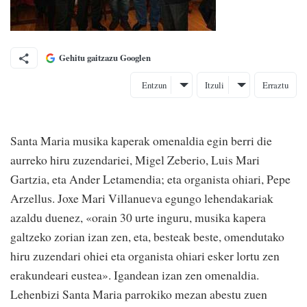
Gehitu gaitzazu Googlen
Entzun
Itzuli
Erraztu
Santa Maria musika kaperak omenaldia egin berri die
aurreko hiru zuzendariei, Migel Zeberio, Luis Mari
Gartzia, eta Ander Letamendia; eta organista ohiari, Pepe
Arzellus. Joxe Mari Villanueva egungo lehendakariak
azaldu duenez, «orain 30 urte inguru, musika kapera
galtzeko zorian izan zen, eta, besteak beste, omendutako
hiru zuzendari ohiei eta organista ohiari esker lortu zen
erakundeari eustea». Igandean izan zen omenaldia.
Lehenbizi Santa Maria parrokiko mezan abestu zuen