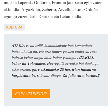
musika kaperak. Ondoren, Fronton jatetxean egin zuten
ekitaldia. Argazkian, Zeberio, Arzellus, Luis Orduña
egungo zuzendaria, Gartzia eta Letamendia.
KULTURA
ATARIA ez da soilik komunikabide bat: komunitate
baten ahotsa da, eta urte hauen guztien ondoren, zuen
babesa behar dugu, inoiz baino gehiago:
ATARIAk
behar du Tolosaldea
. Horregatik erronka bat daukagu
esku artean:
gure eskualdeko 28 herrietan hamarna
harpidedun berri
behar ditugu.
Zu falta zara, bazatoz?
EGIN ATARIKIDE!