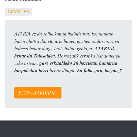
GIZARTEA
ATARIA ez da soilik komunikabide bat: komunitate
baten ahotsa da, eta urte hauen guztien ondoren, zuen
babesa behar dugu, inoiz baino gehiago:
ATARIAk
behar du Tolosaldea
. Horregatik erronka bat daukagu
esku artean:
gure eskualdeko 28 herrietan hamarna
harpidedun berri
behar ditugu.
Zu falta zara, bazatoz?
EGIN ATARIKIDE!