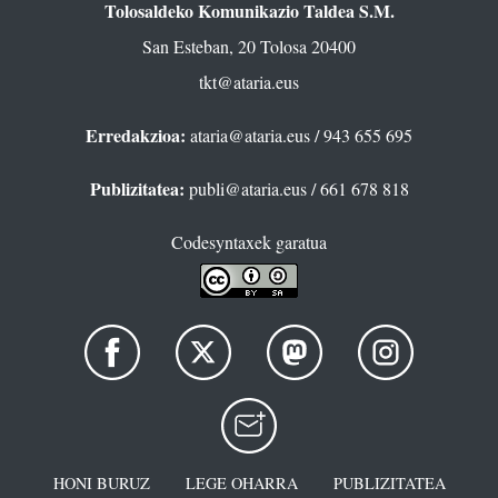
Tolosaldeko Komunikazio Taldea S.M.
San Esteban, 20 Tolosa 20400
tkt@ataria.eus
Erredakzioa:
ataria@ataria.eus
/ 943 655 695
Publizitatea:
publi@ataria.eus
/ 661 678 818
Codesyntaxek garatua
HONI BURUZ
LEGE OHARRA
PUBLIZITATEA