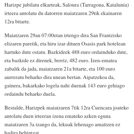
Harizpe jubilatu elkarteak, Saloura (Tarragona, Katalunia)
irteera antolatu du datorren maiatzaren 29tik ekainaren
12ra bitarte.
Maiatzaren 29an 07:00etan irtengo dira San Frantzisko
elizaren paretik, eta hiru izar dituen Osasis park hotelean
hartuko dute ostatu. Bazkideek 488 euro ordainduko dute,
eta bazkide ez direnek, berriz, 482 euro. Izen-ematea
zabalik da jada, maiatzaren 21a bitarte, eta 100 euro
aurreratu beharko dira unean bertan. Aipatzekoa da,
gainera, bakarkako logela nahi duenak 143 euro gehiago
ordaindu beharko duela.
Bestalde, Harizpek maiatzaren 7tik 12ra Cuencara joateko
antolatu duen irteeran izena emateko azken eguna
maiatzaren 3a izango da, lekuak lehenago amaitzen ez
badira behintzat.