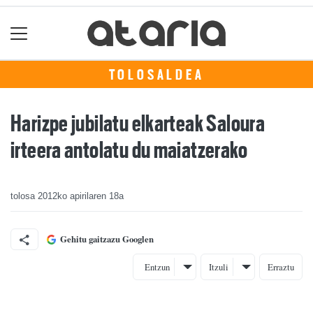
TOLOSALDEA
Harizpe jubilatu elkarteak Saloura
irteera antolatu du maiatzerako
tolosa
2012ko apirilaren 18a
Gehitu gaitzazu Googlen
Entzun
Itzuli
Erraztu