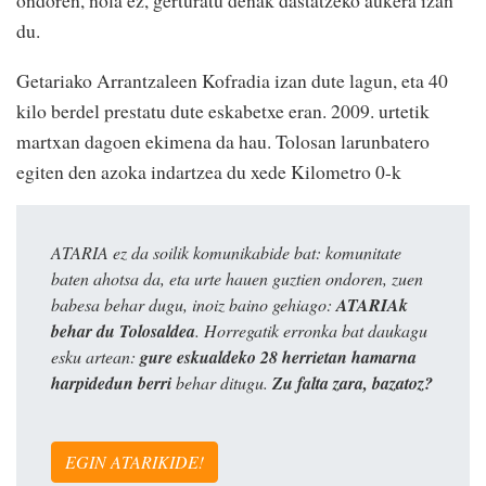
ondoren, nola ez, gerturatu denak dastatzeko aukera izan
du.
Getariako Arrantzaleen Kofradia izan dute lagun, eta 40
kilo berdel prestatu dute eskabetxe eran. 2009. urtetik
martxan dagoen ekimena da hau. Tolosan larunbatero
egiten den azoka indartzea du xede Kilometro 0-k
ATARIA ez da soilik komunikabide bat: komunitate
baten ahotsa da, eta urte hauen guztien ondoren, zuen
babesa behar dugu, inoiz baino gehiago:
ATARIAk
behar du Tolosaldea
. Horregatik erronka bat daukagu
esku artean:
gure eskualdeko 28 herrietan hamarna
harpidedun berri
behar ditugu.
Zu falta zara, bazatoz?
EGIN ATARIKIDE!