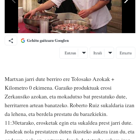
Gehitu gaitzazu Googlen
Entzun
Itzuli
Erraztu
Martxan jarri dute berriro ere Tolosako Azokak +
Kilometro 0 ekimena. Garaiko produktuak erosi
Zerkausiko azokan, eta mokadutxo bat prestatuko dute,
herritarren artean banatzeko. Roberto Ruiz sukaldaria izan
da lehena, eta berdela prestatu du barazkiekin.
11:30etarako, erosketak egin eta sukaldea prest jarri dute.
Jendeak nola prestatzen duten ikusteko aukera izan du, eta