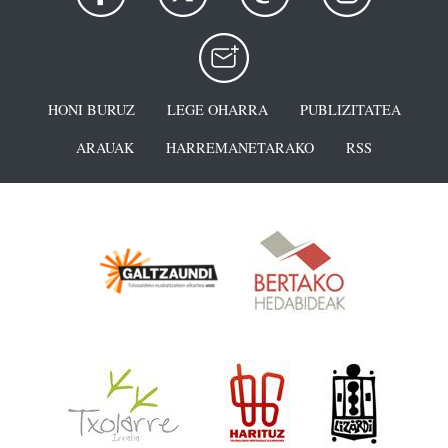
HONI BURUZ
LEGE OHARRA
PUBLIZITATEA
ARAUAK
HARREMANETARAKO
RSS