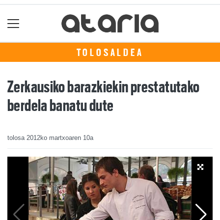
TOLOSALDEA
Zerkausiko barazkiekin prestatutako
berdela banatu dute
tolosa
2012ko martxoaren 10a