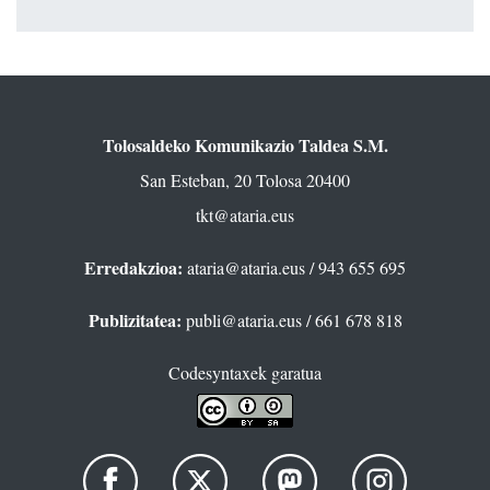
Tolosaldeko Komunikazio Taldea S.M.
San Esteban, 20 Tolosa 20400
tkt@ataria.eus
Erredakzioa:
ataria@ataria.eus
/ 943 655 695
Publizitatea:
publi@ataria.eus
/ 661 678 818
Codesyntaxek garatua