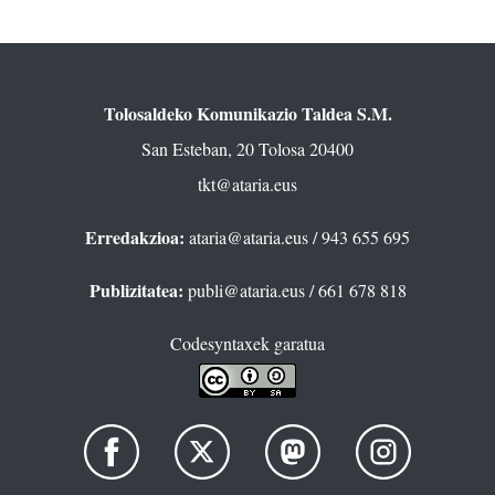
Tolosaldeko Komunikazio Taldea S.M.
San Esteban, 20 Tolosa 20400
tkt@ataria.eus
Erredakzioa:
ataria@ataria.eus
/ 943 655 695
Publizitatea:
publi@ataria.eus
/ 661 678 818
Codesyntaxek garatua