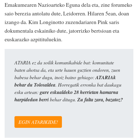
Emakumearen Nazioarteko Eguna dela eta, zine forumeko
saio berezia antolatu dute, Leidorren. Hilaren 5ean, doan
izango da. Kim Longinotto zuzendariaren Pink saris
dokumentala eskainiko dute, jatorrizko bertsioan eta
euskarazko azpitituluekin.
ATARIA ez da soilik komunikabide bat: komunitate
baten ahotsa da, eta urte hauen guztien ondoren, zuen
babesa behar dugu, inoiz baino gehiago:
ATARIAk
behar du Tolosaldea
. Horregatik erronka bat daukagu
esku artean:
gure eskualdeko 28 herrietan hamarna
harpidedun berri
behar ditugu.
Zu falta zara, bazatoz?
EGIN ATARIKIDE!