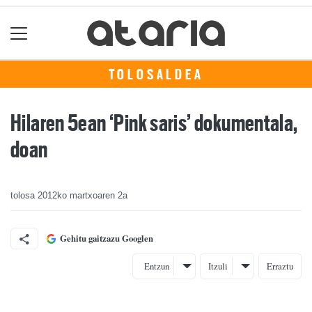
TOLOSALDEA
Hilaren 5ean ‘Pink saris’ dokumentala,
doan
tolosa
2012ko martxoaren 2a
Gehitu gaitzazu Googlen
Entzun
Itzuli
Erraztu