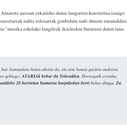
 Amarotz auzoan eskainiko duten laugarren konztertua izango
aroztarrak nahiz tolosarrak gonbidatu nahi dituzte emanaldira
eta "musika eskolako langileek ikasleekin burutzen duten lana
bat: komunitate baten ahotsa da, eta urte hauen guztien ondoren,
ino gehiago:
ATARIAk behar du Tolosaldea
. Horregatik erronka
kualdeko 28 herrietan hamarna harpidedun berri
behar ditugu.
Zu