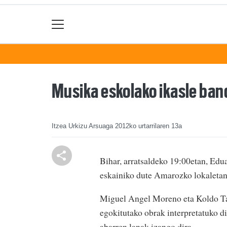
Musika eskolako ikasle ban
Itzea Urkizu Arsuaga
2012ko urtarrilaren 13a
Bihar, arratsaldeko 19:00etan, Ed
eskainiko dute Amarozko lokaletan
Miguel Angel Moreno eta Koldo Ta
egokitutako obrak interpretatuko di
abarren lanak izango dira.