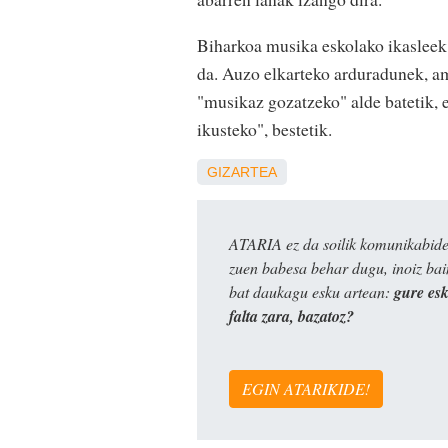
Biharkoa musika eskolako ikasleek
da. Auzo elkarteko arduradunek, am
"musikaz gozatzeko" alde batetik, 
ikusteko", bestetik.
GIZARTEA
ATARIA ez da soilik komunikabide 
zuen babesa behar dugu, inoiz ba
bat daukagu esku artean:
gure es
falta zara, bazatoz?
EGIN ATARIKIDE!