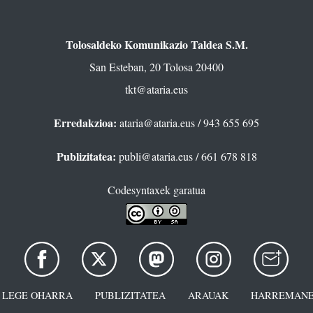
Tolosaldeko Komunikazio Taldea S.M.
San Esteban, 20 Tolosa 20400
tkt@ataria.eus
Erredakzioa:
ataria@ataria.eus
/ 943 655 695
Publizitatea:
publi@ataria.eus
/ 661 678 818
Codesyntaxek garatua
LEGE OHARRA
PUBLIZITATEA
ARAUAK
HARREMANE