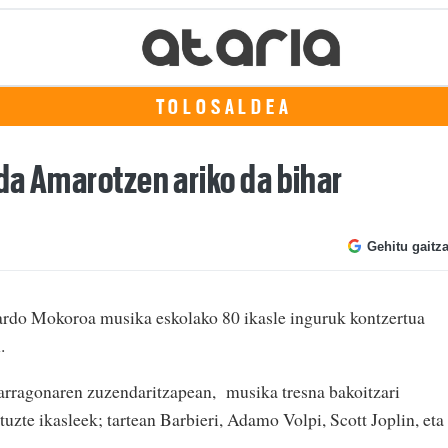
TOLOSALDEA
da Amarotzen ariko da bihar
Gehitu gaitz
uardo Mokoroa musika eskolako 80 ikasle inguruk kontzertua
.
rragonaren zuzendaritzapean, musika tresna bakoitzari
tuzte ikasleek; tartean Barbieri, Adamo Volpi, Scott Joplin, eta