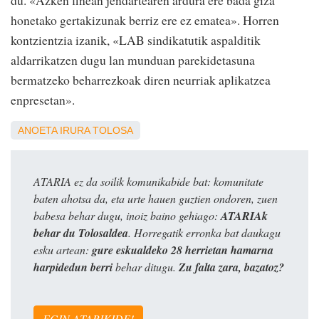
honetako gertakizunak berriz ere ez ematea». Horren
kontzientzia izanik, «LAB sindikatutik aspalditik
aldarrikatzen dugu lan munduan parekidetasuna
bermatzeko beharrezkoak diren neurriak aplikatzea
enpresetan».
ANOETA
IRURA
TOLOSA
ATARIA ez da soilik komunikabide bat: komunitate
baten ahotsa da, eta urte hauen guztien ondoren, zuen
babesa behar dugu, inoiz baino gehiago:
ATARIAk
behar du Tolosaldea
. Horregatik erronka bat daukagu
esku artean:
gure eskualdeko 28 herrietan hamarna
harpidedun berri
behar ditugu.
Zu falta zara, bazatoz?
EGIN ATARIKIDE!