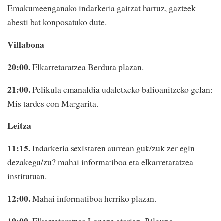
Emakumeenganako indarkeria gaitzat hartuz, gazteek
abesti bat konposatuko dute.
Villabona
20:00.
Elkarretaratzea Berdura plazan.
21:00.
Pelikula emanaldia udaletxeko balioanitzeko gelan:
Mis tardes con Margarita.
Leitza
11:15.
Indarkeria sexistaren aurrean guk/zuk zer egin
dezakegu/zu? mahai informatiboa eta elkarretaratzea
institutuan.
12:00.
Mahai informatiboa herriko plazan.
19:00.
Elkarretaratzea Lopene atarian, Bilgune