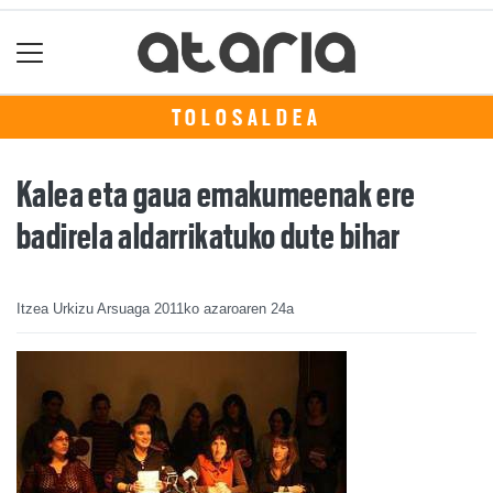
TOLOSALDEA
Kalea eta gaua emakumeenak ere
badirela aldarrikatuko dute bihar
Itzea Urkizu Arsuaga
2011ko azaroaren 24a