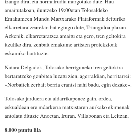
izango dira, eta hormairudia margotuko dute. Hau
amaitutakoan, iluntzeko 19:00etan Tolosaldeko
Emakumeen Mundu Martxarako Plataformak deituriko
elkarretaratzearekin bat egingo dute, Trianguloa plazan.
Azkenik, elkarretaratzea amaitu eta gero, tren geltokira
itzuliko dira, zenbait emakume artisten proiekzioak
eskainiko baitituzte.
Naiara Delgadok, Tolosako herriguneko tren geltokira
bertaratzeko gonbitea luzatu zien, agerraldian, herritarrei:
«Norbaitek zerbait berria erantsi nahi badu, egin dezake».
Tolosako jarduera eta aldarrikapenez gain, ordea,
eskualdean ere indarkeria matxistaren aurkako ekimenak
antolatu dituzte Anoetan, Iruran, Villabonan eta Leitzan.
8.000 puntu lila