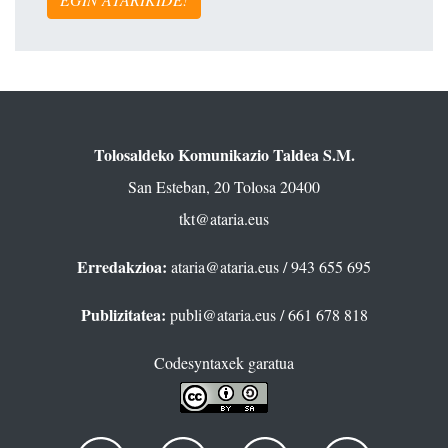
Tolosaldeko Komunikazio Taldea S.M.
San Esteban, 20 Tolosa 20400
tkt@ataria.eus
Erredakzioa:
ataria@ataria.eus
/ 943 655 695
Publizitatea:
publi@ataria.eus
/ 661 678 818
Codesyntaxek garatua