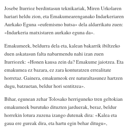
Josebe Iturrioz berdintasun teknikariak, Miren Urkolaren
hariari heldu zion, eta Emakumearenganako Indarkeriaren
Aurkako Eguna «eufemismo hutsa» dela aldarrikatu zuen:
«Indarkeria matxistaren aurkako eguna da».
Emakumeek, beldurra dela eta, kalean bakarrik ibiltzeko
duen askatasun falta nabarmendu nahi izan zuen
Iturriozek: «Honen kausa zein da? Emakume jaiotzea. Eta
emakumea ez bazara, ez zara konturatzen errealitate
horretaz. Gainera, emakumeok ere naturaltasunez hartzen
dugu, batzuetan, beldur hori sentitzea».
Bihar, egunean zehar Tolosako herriguneko tren geltokian
emakumeek burutuko dituzten jarduerak, beraz, beldur
horrekin lotura zuzena izango dutenak dira: «Kalea eta
gaua ere gureak dira, eta hartu egin behar ditugu»,