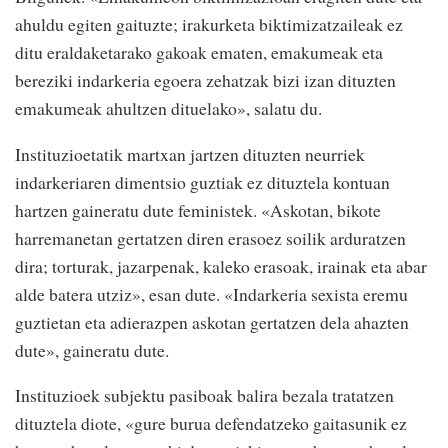
ahuldu egiten gaituzte; irakurketa biktimizatzaileak ez
ditu eraldaketarako gakoak ematen, emakumeak eta
bereziki indarkeria egoera zehatzak bizi izan dituzten
emakumeak ahultzen dituelako», salatu du.
Instituzioetatik martxan jartzen dituzten neurriek
indarkeriaren dimentsio guztiak ez dituztela kontuan
hartzen gaineratu dute feministek. «Askotan, bikote
harremanetan gertatzen diren erasoez soilik arduratzen
dira; torturak, jazarpenak, kaleko erasoak, irainak eta abar
alde batera utziz», esan dute. «Indarkeria sexista eremu
guztietan eta adierazpen askotan gertatzen dela ahazten
dute», gaineratu dute.
Instituzioek subjektu pasiboak balira bezala tratatzen
dituztela diote, «gure burua defendatzeko gaitasunik ez