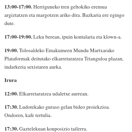
13:00-17:00.
Herriguneko tren geltokiko eremua
argiztatzen eta margotzen ariko dira. Bazkaria ere egingo
dute.
17:00-19:00.
Leku berean, ipuin kontalaria eta klown-a.
19:00.
Tolosaldeko Emakumeen Mundu Martxarako
Plataformak deitutako elkarretaratzea Trianguloa plazan,
indarkeria sexistaren aurka.
Irura
12:00.
Elkarretaratzea udaletxe aurrean.
17:30.
Ludotekako guraso gelan bideo proiekzioa.
Ondoren, kafe tertulia.
17:30.
Gaztelekuan konposizio tailerra.