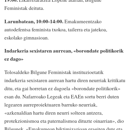
Feministak deituta.
Larunbatean, 10:00-14:00.
Emakumeentzako
autodefentsa feminista txokoa, tailerra eta jatekoa,
eskolako gimnasioan.
Indarkeria sexistaren aurrean, «borondate politikorik
ez dago»
Tolosaldeko Bilgune Feministak instituzioetatik
indarkeria sexistaren aurrean hartu diren neurriak kritikatu
ditu, eta gai horretan ez dagoela «borondate politikorik»
esan du. Nafarroako Legeak eta EAEn sortu berri duten
legearen aurreproiektuaren barruko neurriak,
«azkenaldian hartu diren neurri solteen antzera,
protekzionismoa eta paternalismoa dituzte oinarrian», dio
Bilgunek. «Emakumeon biktimizazioan eragiten dute eta