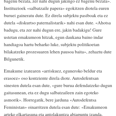
bagenu bezala, zer nahi dugun jakingo ez bagenu bezala».
Instituzioek «salbatzaile papera» egokitzen diotela euren
buruei gaineratu dute. Ez direla subjektu pasiboak eta ez
dutela «diskurtso paternalistarik» nahi esan dute. «Ahotsa
badugu, eta zer nahi dugun ere, jakin badakigu! Gure
ustetan emakumeon hitzak, egun daukana baino indar
handiagoa hartu beharko luke, subjektu politikoetan
bilakatzeko prozesuaren lehen pausoa baita», zehaztu dute
Bilgunetik.
Emakume izatearen «arriskuez, eguneroko beldur eta
erasoez» oso kontziente direla diote. Autodefentsan
sinesten dutela esan dute, «gure burua defendatzeko dugun
gaitasunean, eta ez dugu salbatzaileen zain egoteko
asmorik». Horregatik, bere jarduna «Autodefentsa
Feministan» oinarritzen dutela esan dute: «Emakumeon
arteko elkartasuna eta antolakuntza abiapuntu izanda,