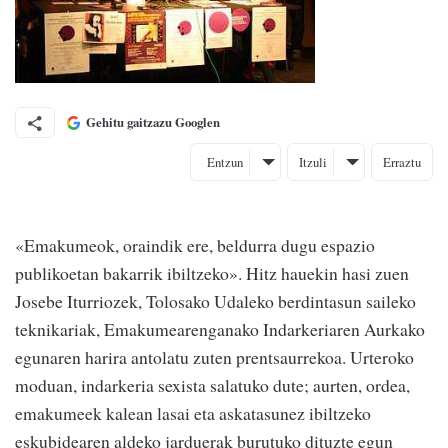
Gehitu gaitzazu Googlen
Entzun
Itzuli
Erraztu
«Emakumeok, oraindik ere, beldurra dugu espazio
publikoetan bakarrik ibiltzeko». Hitz hauekin hasi zuen
Josebe Iturriozek, Tolosako Udaleko berdintasun saileko
teknikariak, Emakumearenganako Indarkeriaren Aurkako
egunaren harira antolatu zuten prentsaurrekoa. Urteroko
moduan, indarkeria sexista salatuko dute; aurten, ordea,
emakumeek kalean lasai eta askatasunez ibiltzeko
eskubidearen aldeko jarduerak burutuko dituzte egun