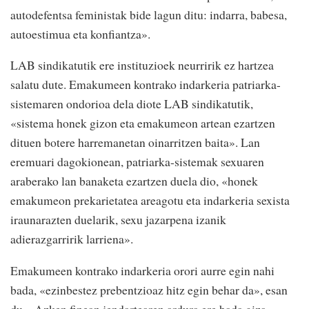
autodefentsa feministak bide lagun ditu: indarra, babesa,
autoestimua eta konfiantza».
LAB sindikatutik ere instituzioek neurririk ez hartzea
salatu dute. Emakumeen kontrako indarkeria patriarka-
sistemaren ondorioa dela diote LAB sindikatutik,
«sistema honek gizon eta emakumeon artean ezartzen
dituen botere harremanetan oinarritzen baita». Lan
eremuari dagokionean, patriarka-sistemak sexuaren
araberako lan banaketa ezartzen duela dio, «honek
emakumeon prekarietatea areagotu eta indarkeria sexista
iraunarazten duelarik, sexu jazarpena izanik
adierazgarririk larriena».
Emakumeen kontrako indarkeria orori aurre egin nahi
bada, «ezinbestez prebentzioaz hitz egin behar da», esan
du. «Azken finean jendartearen ardura ere bada giza