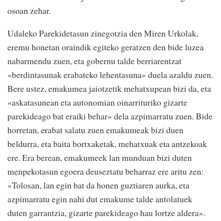
osoan zehar.
Udaleko Parekidetasun zinegotzia den Miren Urkolak,
eremu honetan oraindik egiteko geratzen den bide luzea
nabarmendu zuen, eta gobernu talde berriarentzat
«berdintasunak erabateko lehentasuna» duela azaldu zuen.
Bere ustez, emakumea jaiotzetik mehatxupean bizi da, eta
«askatasunean eta autonomian oinarrituriko gizarte
parekideago bat eraiki behar» dela azpimarratu zuen. Bide
horretan, erabat salatu zuen emakumeak bizi duen
beldurra, eta baita bortxaketak, mehatxuak eta antzekoak
ere. Era berean, emakumeek lan munduan bizi duten
menpekotasun egoera deuseztatu beharraz ere aritu zen:
«Tolosan, lan egin bat da honen guztiaren aurka, eta
azpimarratu egin nahi dut emakume talde antolatuek
duten garrantzia, gizarte parekideago hau lortze aldera».