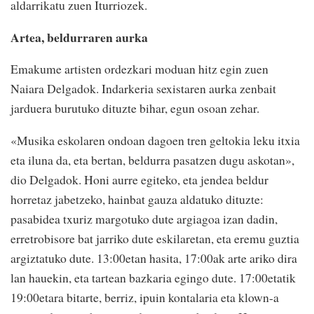
aldarrikatu zuen Iturriozek.
Artea, beldurraren aurka
Emakume artisten ordezkari moduan hitz egin zuen
Naiara Delgadok. Indarkeria sexistaren aurka zenbait
jarduera burutuko dituzte bihar, egun osoan zehar.
«Musika eskolaren ondoan dagoen tren geltokia leku itxia
eta iluna da, eta bertan, beldurra pasatzen dugu askotan»,
dio Delgadok. Honi aurre egiteko, eta jendea beldur
horretaz jabetzeko, hainbat gauza aldatuko dituzte:
pasabidea txuriz margotuko dute argiagoa izan dadin,
erretrobisore bat jarriko dute eskilaretan, eta eremu guztia
argiztatuko dute. 13:00etan hasita, 17:00ak arte ariko dira
lan hauekin, eta tartean bazkaria egingo dute. 17:00etatik
19:00etara bitarte, berriz, ipuin kontalaria eta klown-a