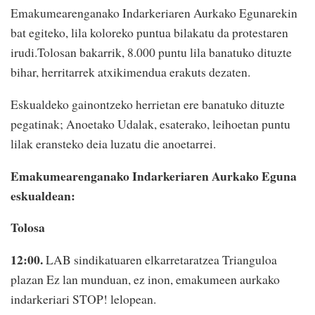
Emakumearenganako Indarkeriaren Aurkako Egunarekin
bat egiteko, lila koloreko puntua bilakatu da protestaren
irudi.Tolosan bakarrik, 8.000 puntu lila banatuko dituzte
bihar, herritarrek atxikimendua erakuts dezaten.
Eskualdeko gainontzeko herrietan ere banatuko dituzte
pegatinak; Anoetako Udalak, esaterako, leihoetan puntu
lilak eransteko deia luzatu die anoetarrei.
Emakumearenganako Indarkeriaren Aurkako Eguna
eskualdean:
Tolosa
12:00.
LAB sindikatuaren elkarretaratzea Trianguloa
plazan Ez lan munduan, ez inon, emakumeen aurkako
indarkeriari STOP! lelopean.