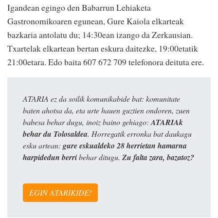
Igandean egingo den Babarrun Lehiaketa
Gastronomikoaren egunean, Gure Kaiola elkarteak
bazkaria antolatu du; 14:30ean izango da Zerkausian.
Txartelak elkartean bertan eskura daitezke, 19:00etatik
21:00etara. Edo baita 607 672 709 telefonora deituta ere.
ATARIA ez da soilik komunikabide bat: komunitate
baten ahotsa da, eta urte hauen guztien ondoren, zuen
babesa behar dugu, inoiz baino gehiago:
ATARIAk
behar du Tolosaldea
. Horregatik erronka bat daukagu
esku artean:
gure eskualdeko 28 herrietan hamarna
harpidedun berri
behar ditugu.
Zu falta zara, bazatoz?
EGIN ATARIKIDE!