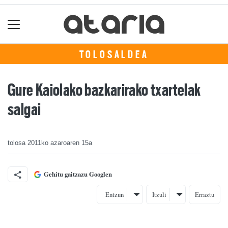
TOLOSALDEA
Gure Kaiolako bazkarirako txartelak
salgai
tolosa
2011ko azaroaren 15a
Gehitu gaitzazu Googlen
Entzun
Itzuli
Erraztu