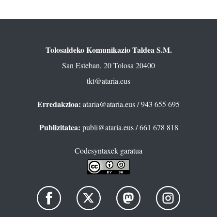
Tolosaldeko Komunikazio Taldea S.M.
San Esteban, 20 Tolosa 20400
tkt@ataria.eus
Erredakzioa:
ataria@ataria.eus
/ 943 655 695
Publizitatea:
publi@ataria.eus
/ 661 678 818
Codesyntaxek garatua