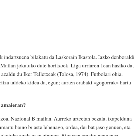
k indartsuena bilakatu da Laskorain Ikastola. Iazko denboraldi
 Mailan jokatuko dute horitxoek. Liga urriaren 1ean hasiko da,
 azaldu du Iker Telletxeak (Tolosa, 1974). Futbolari ohia,
itza taldeko kidea da, egun; aurten erabaki «gogorrak» hartu
i amaieran?
zoa, Nazional B mailan. Aurreko urteetan bezala, txapelduna
maitu baino bi aste lehenago, ordea, dei bat jaso genuen, eta
jokatuko zuela esan ziguten. Bigarren amaitu genuenez,