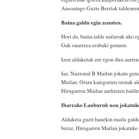
Ansoaingo Gazte Berriak taldearen
Baina galdu egin zenuten.
Hori da, baina talde nafarrak uko eg
Guk onartzea erabaki genuen.
Izen aldaketak ere egon dira aurte
Iaz, Nazional B Mailan jokatu gen
Mailan. Orain kategorien izenak ald
Hirugarren Mailan aurkitzen baldin
Ibarrako Lauburuk non jokatuk
Aldaketa guzti hauekin maila galdu
beraz, Hirugarren Mailan jokatuko 