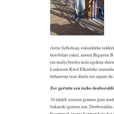
Areto futbolean, eskualdeko talderi
borobilari esker, aurten Bigarren B
eta maila berrira nola egokitu diren
Laskorain Kirol Elkarteko zuzendar
beharrean izan direla ere aipatu du.
Zer gertatu zen iazko denborald
16 taldek osatzen genuen gure mult
bakarrik igotzen zen. Denboraldia a
bigarrenak igoera kanporaketa bat 