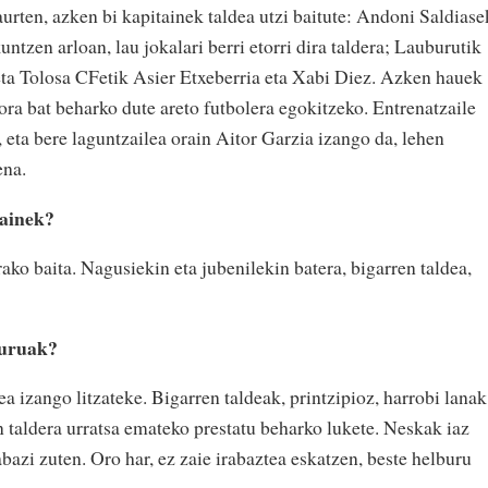
aurten, azken bi kapitainek taldea utzi baitute: Andoni Saldiase
untzen arloan, lau jokalari berri etorri dira taldera; Lauburutik
ta Tolosa CFetik Asier Etxeberria eta Xabi Diez. Azken hauek
bora bat beharko dute areto futbolera egokitzeko. Entrenatzaile
 eta bere laguntzailea orain Aitor Garzia izango da, lehen
ena.
rainek?
rako baita. Nagusiekin eta jubenilekin batera, bigarren taldea,
buruak?
 izango litzateke. Bigarren taldeak, printzipioz, harrobi lanak
n taldera urratsa emateko prestatu beharko lukete. Neskak iaz
rabazi zuten. Oro har, ez zaie irabaztea eskatzen, beste helburu