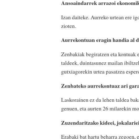
Ansoaindarrek arrazoi ekonomiko
Izan daiteke. Aurreko urtean ere ig
zioten.
Aurrekontuan eragin handia al d
Zenbakiak begiratzen eta kontuak eg
taldeek, duintasunez mailan ibiltze
gutxiagorekin urtea pasatzea esper
Zenbateko aurrekontuaz ari gar
Laskorainen ez da lehen taldea baka
genuen, eta aurten 26 milarekin mo
Zuzendaritzako kideei, jokalariei.
Erabaki bat hartu beharra zegoen, e