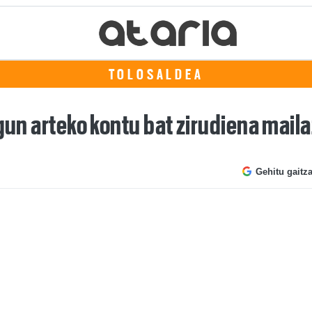
TOLOSALDEA
agun arteko kontu bat zirudiena mail
Gehitu gaitz