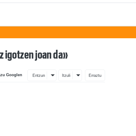
az igotzen joan da»
azu Googlen
Entzun
Itzuli
Erraztu