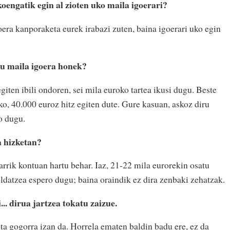
engatik egin al zioten uko maila igoerari?
oera kanporaketa eurek irabazi zuten, baina igoerari uko egin
u maila igoera honek?
iten ibili ondoren, sei mila euroko tartea ikusi dugu. Beste
ko, 40.000 euroz hitz egiten dute. Gure kasuan, askoz diru
o dugu.
a hizketan?
rrik kontuan hartu behar. Iaz, 21-22 mila eurorekin osatu
ldatzea espero dugu; baina oraindik ez dira zenbaki zehatzak.
.. dirua jartzea tokatu zaizue.
ta gogorra izan da. Horrela ematen baldin badu ere, ez da