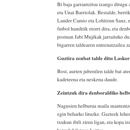
Bi baja garrantzitsu izango ditugu 
eta Unai Barriolak. Bestalde, berrik
Lander Camio eta Lohitzun Sanz, e
futbol handitik etorri dira, eta den
postuan Jabi Mujikak jarraituko du,
bigarren taldearen entrenatzailea z
Guztira zenbat talde ditu Lasko
Bost, aurten jubenilen talde bat ate
kadeteena eta neskena daude.
Zeintzuk dira denboraldiko hel
Nagusien helburua maila mantentzea
egin beharko lituzke. Gazteek lehe
txukun ibili ziren ligan, eta kopa i