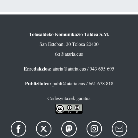
Tolosaldeko Komunikazio Taldea S.M.
San Esteban, 20 Tolosa 20400
tkt@ataria.eus
Erredakzioa:
ataria@ataria.eus
/ 943 655 695
Publizitatea:
publi@ataria.eus
/ 661 678 818
Codesyntaxek garatua