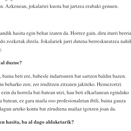
an. Azkenean, jokalariei kuota bat jartzea erabaki genuen.
dik hasita egin behar izaten da. Horrez gain, diru iturri berri
edo zozketak direla. Jokalariek jarri dutena berreskuratzea nahi
.
 al duzue?
 baina beti ere, babesle indartsuren bat sartzen baldin bazen.
gin beharko zen; zer iruditzen zitzaien jakiteko. Hemezortzi
ezin da horrela bat-batean utzi, hau beti elkarlanean egindako
u batean, ez gara maila oso profesionaletan ibili, baina gauza
 lagun arteko kontu bat zirudiena mailaz igotzen joan da.
en hasita, ba al dago aldaketarik?