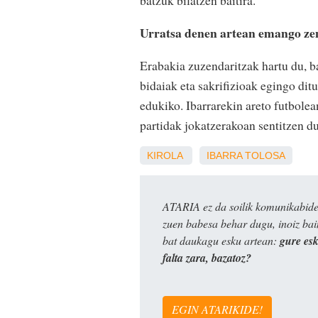
batzuk bilatzen baitira.
Urratsa denen artean emango zen
Erabakia zuzendaritzak hartu du, ba
bidaiak eta sakrifizioak egingo ditu
edukiko. Ibarrarekin areto futbole
partidak jokatzerakoan sentitzen du
KIROLA
IBARRA
TOLOSA
ATARIA ez da soilik komunikabide 
zuen babesa behar dugu, inoiz ba
bat daukagu esku artean:
gure es
falta zara, bazatoz?
EGIN ATARIKIDE!