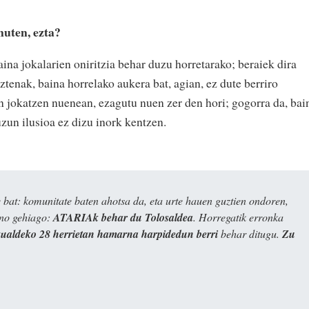
uten, ezta?
ina jokalarien oniritzia behar duzu horretarako; beraiek dira
ztenak, baina horrelako aukera bat, agian, ez dute berriro
an jokatzen nuenean, ezagutu nuen zer den hori; gogorra da, bai
zun ilusioa ez dizu inork kentzen.
bat: komunitate baten ahotsa da, eta urte hauen guztien ondoren,
ino gehiago:
ATARIAk behar du Tolosaldea
. Horregatik erronka
kualdeko 28 herrietan hamarna harpidedun berri
behar ditugu.
Zu