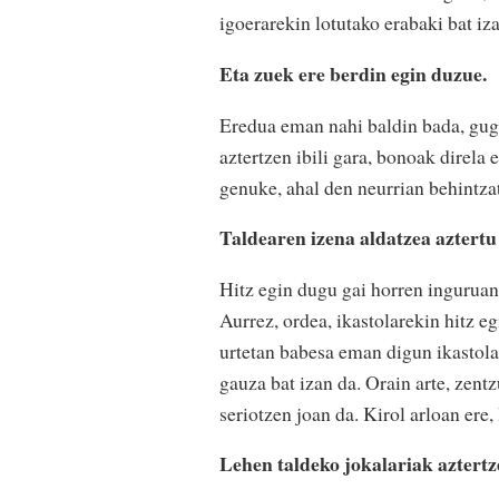
igoerarekin lotutako erabaki bat iz
Eta zuek ere berdin egin duzue.
Eredua eman nahi baldin bada, gugan
aztertzen ibili gara, bonoak direla 
genuke, ahal den neurrian behintzat
Taldearen izena aldatzea aztertu
Hitz egin dugu gai horren inguruan,
Aurrez, ordea, ikastolarekin hitz e
urtetan babesa eman digun ikastola 
gauza bat izan da. Orain arte, zentz
seriotzen joan da. Kirol arloan ere,
Lehen taldeko jokalariak aztertz