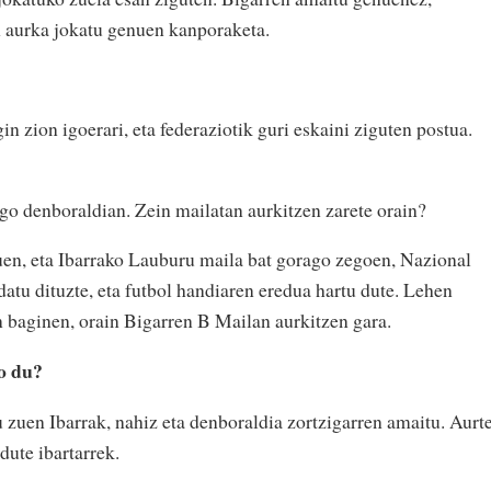
 aurka jokatu genuen kanporaketa.
in zion igoerari, eta federaziotik guri eskaini ziguten postua.
ngo denboraldian. Zein mailatan aurkitzen zarete orain?
uen, eta Ibarrako Lauburu maila bat gorago zegoen, Nazional
atu dituzte, eta futbol handiaren eredua hartu dute. Lehen
 baginen, orain Bigarren B Mailan aurkitzen gara.
o du?
 zuen Ibarrak, nahiz eta denboraldia zortzigarren amaitu. Aurt
dute ibartarrek.