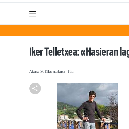
Iker Telletxea: «Hasieran l
Ataria
2011ko irailaren 19a