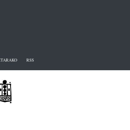
TARAKO
RSS