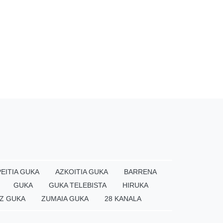
EITIA GUKA
AZKOITIA GUKA
BARRENA
GUKA
GUKA TELEBISTA
HIRUKA
Z GUKA
ZUMAIA GUKA
28 KANALA