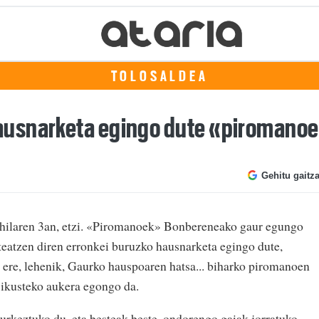
TOLOSALDEA
usnarketa egingo dute «piromanoe
Gehitu gaitz
 hilaren 3an, etzi. «Piromanoek» Bonbereneako gaur egungo
nteatzen diren erronkei buruzko hausnarketa egingo dute,
z ere, lehenik, Gaurko hauspoaren hatsa... biharko piromanoen
a ikusteko aukera egongo da.
keztuko du, eta besteak beste, ondorengo gaiak jorratuko