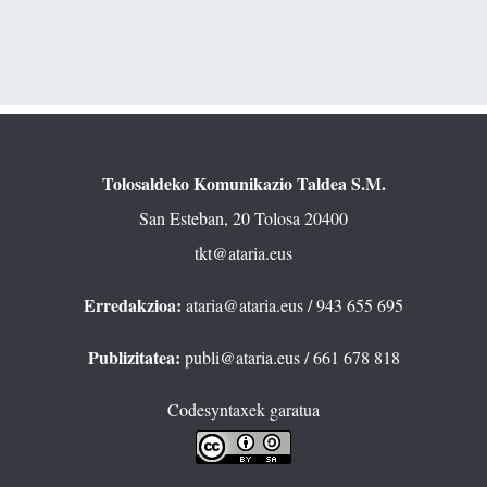
Tolosaldeko Komunikazio Taldea S.M.
San Esteban, 20 Tolosa 20400
tkt@ataria.eus
Erredakzioa:
ataria@ataria.eus
/ 943 655 695
Publizitatea:
publi@ataria.eus
/ 661 678 818
Codesyntaxek garatua