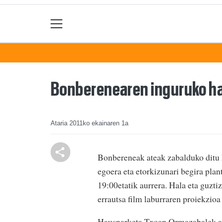
Bonberenearen inguruko ha
Ataria
2011ko ekainaren 1a
Bonbereneak ateak zabalduko ditu
egoera eta etorkizunari begira pla
19:00etatik aurrera. Hala eta guzti
errautsa film laburraren proiekzio
Hausnarketa Txoan Ormazabalek aur