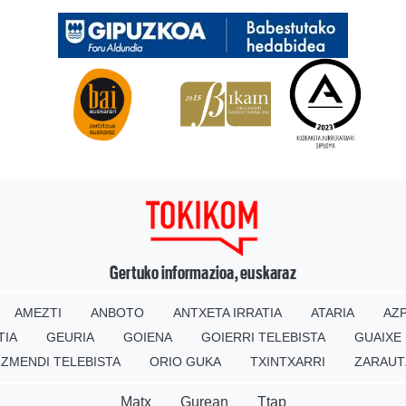
Gertuko informazioa, euskaraz
AMEZTI
ANBOTO
ANTXETA IRRATIA
ATARIA
AZP
TIA
GEURIA
GOIENA
GOIERRI TELEBISTA
GUAIXE
IZMENDI TELEBISTA
ORIO GUKA
TXINTXARRI
ZARAUT
Matx
Gurean
Ttap