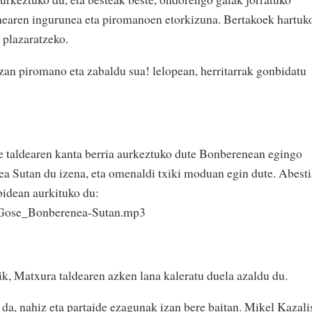
nearen ingurunea eta piromanoen etorkizuna. Bertakoek hartuk
 plazaratzeko.
zan piromano eta zabaldu sua! lelopean, herritarrak gonbidatu
e taldearen kanta berria aurkeztuko dute Bonberenean egingo
a Sutan du izena, eta omenaldi txiki moduan egin dute. Abesti
idean aurkituko du:
Gose_Bonberenea-Sutan.mp3
k, Matxura taldearen azken lana kaleratu duela azaldu du.
da, nahiz eta partaide ezagunak izan bere baitan. Mikel Kazali