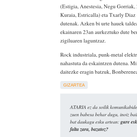
(Estigia, Anestesia, Negu Gorriak,
Kuraia, Estricalla) eta Txarly Diaz
dutenak. Azken bi urte hauek taldea
ekainaren 23an aurkeztuko dute be
zigiluaren laguntzaz.
Rock industriala, punk-metal elektr
nahastuta da eskaintzen dutena. Min
daitezke eragin batzuk, Bonberene
GIZARTEA
ATARIA ez da soilik komunikabide 
zuen babesa behar dugu, inoiz ba
bat daukagu esku artean:
gure es
falta zara, bazatoz?