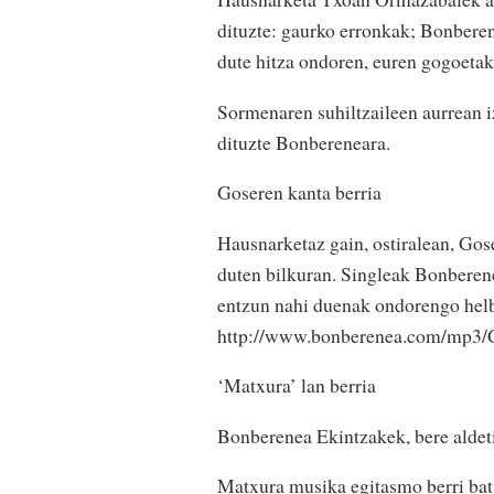
dituzte: gaurko erronkak; Bonbere
dute hitza ondoren, euren gogoetak
Sormenaren suhiltzaileen aurrean i
dituzte Bonbereneara.
Goseren kanta berria
Hausnarketaz gain, ostiralean, Gos
duten bilkuran. Singleak Bonberene
entzun nahi duenak ondorengo helb
http://www.bonberenea.com/mp3/
‘Matxura’ lan berria
Bonberenea Ekintzakek, bere aldeti
Matxura musika egitasmo berri bat 