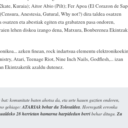
 2kate, Kuraia); Aitor Abio (Pilt); Fer Apoa (El Corazon de Sap
 (Censura, Anestesia, Gutural, Why not?) dira taldea osatzen
 osatzen eta abestiak egiten eta grabatzen pasa ondoren,
raien lehen diskoa izango dena, Matxura, Bonberenea Ekintzak
onikoa... azken finean, rock indartsua elementu elektronikoeki
istry, Atari, Teenage Riot, Nine Inch Nails, Godflesh,... izan
an Ekintzaketik azaldu dutenez.
bat: komunitate baten ahotsa da, eta urte hauen guztien ondoren,
ino gehiago:
ATARIAk behar du Tolosaldea
. Horregatik erronka
kualdeko 28 herrietan hamarna harpidedun berri
behar ditugu.
Zu