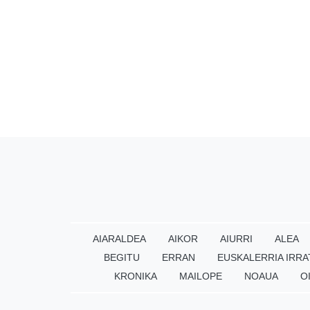
AIARALDEA
AIKOR
AIURRI
ALEA
BEGITU
ERRAN
EUSKALERRIA IRRA
KRONIKA
MAILOPE
NOAUA
O