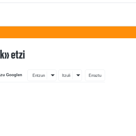
k» etzi
azu Googlen
Entzun
Itzuli
Erraztu