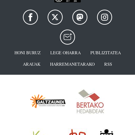
HONI BURUZ
LEGE OHARRA
PUBLIZITATEA
ARAUAK
HARREMANETARAKO
RSS