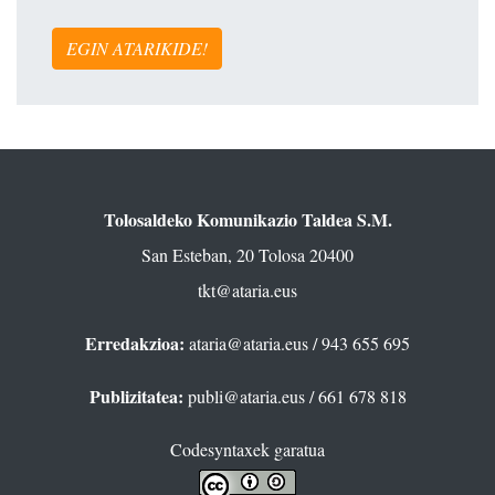
EGIN ATARIKIDE!
Tolosaldeko Komunikazio Taldea S.M.
San Esteban, 20 Tolosa 20400
tkt@ataria.eus
Erredakzioa:
ataria@ataria.eus
/ 943 655 695
Publizitatea:
publi@ataria.eus
/ 661 678 818
Codesyntaxek garatua