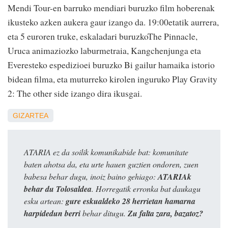
Mendi Tour-en barruko mendiari buruzko film hoberenak
ikusteko azken aukera gaur izango da. 19:00etatik aurrera,
eta 5 euroren truke, eskaladari buruzkoThe Pinnacle,
Uruca animaziozko laburmetraia, Kangchenjunga eta
Everesteko espedizioei buruzko Bi gailur hamaika istorio
bidean filma, eta muturreko kirolen inguruko Play Gravity
2: The other side izango dira ikusgai.
GIZARTEA
ATARIA ez da soilik komunikabide bat: komunitate
baten ahotsa da, eta urte hauen guztien ondoren, zuen
babesa behar dugu, inoiz baino gehiago:
ATARIAk
behar du Tolosaldea
. Horregatik erronka bat daukagu
esku artean:
gure eskualdeko 28 herrietan hamarna
harpidedun berri
behar ditugu.
Zu falta zara, bazatoz?