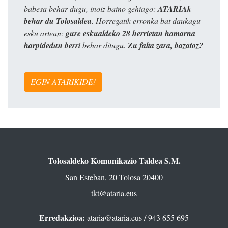
babesa behar dugu, inoiz baino gehiago:
ATARIAk
behar du Tolosaldea
. Horregatik erronka bat daukagu
esku artean:
gure eskualdeko 28 herrietan hamarna
harpidedun berri
behar ditugu.
Zu falta zara, bazatoz?
EGIN ATARIKIDE!
Tolosaldeko Komunikazio Taldea S.M.
San Esteban, 20 Tolosa 20400
tkt@ataria.eus
Erredakzioa:
ataria@ataria.eus
/ 943 655 695