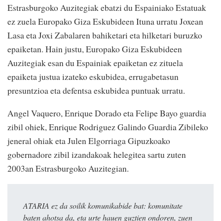
Estrasburgoko Auzitegiak ebatzi du Espainiako Estatuak
ez zuela Europako Giza Eskubideen Ituna urratu Joxean
Lasa eta Joxi Zabalaren bahiketari eta hilketari buruzko
epaiketan. Hain justu, Europako Giza Eskubideen
Auzitegiak esan du Espainiak epaiketan ez zituela
epaiketa justua izateko eskubidea, errugabetasun
presuntzioa eta defentsa eskubidea puntuak urratu.
Angel Vaquero, Enrique Dorado eta Felipe Bayo guardia
zibil ohiek, Enrique Rodriguez Galindo Guardia Zibileko
jeneral ohiak eta Julen Elgorriaga Gipuzkoako
gobernadore zibil izandakoak helegitea sartu zuten
2003an Estrasburgoko Auzitegian.
ATARIA ez da soilik komunikabide bat: komunitate
baten ahotsa da, eta urte hauen guztien ondoren, zuen