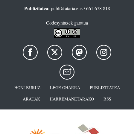
Publizitatea:
publi@ataria.eus
/ 661 678 818
Codesyntaxek garatua
HONI BURUZ
LEGE OHARRA
PUBLIZITATEA
ARAUAK
HARREMANETARAKO
RSS