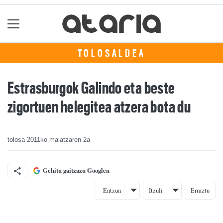
TOLOSALDEA
Estrasburgok Galindo eta beste
zigortuen helegitea atzera bota du
tolosa
2011ko maiatzaren 2a
Gehitu gaitzazu Googlen
Entzun
Itzuli
Erraztu