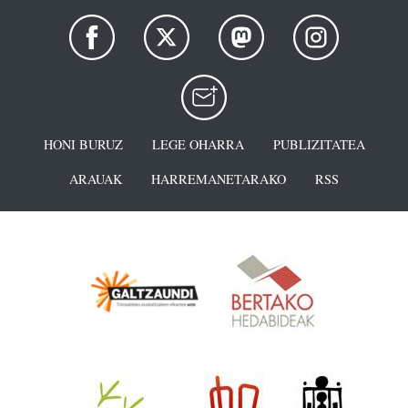
HONI BURUZ
LEGE OHARRA
PUBLIZITATEA
ARAUAK
HARREMANETARAKO
RSS