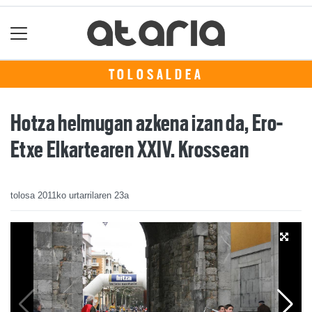
TOLOSALDEA
Hotza helmugan azkena izan da, Ero-
Etxe Elkartearen XXIV. Krossean
tolosa
2011ko urtarrilaren 23a