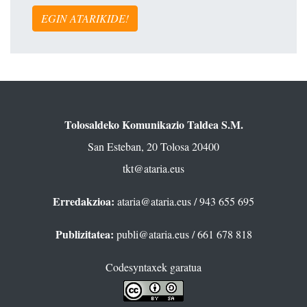
EGIN ATARIKIDE!
Tolosaldeko Komunikazio Taldea S.M.
San Esteban, 20 Tolosa 20400
tkt@ataria.eus
Erredakzioa:
ataria@ataria.eus
/ 943 655 695
Publizitatea:
publi@ataria.eus
/ 661 678 818
Codesyntaxek garatua