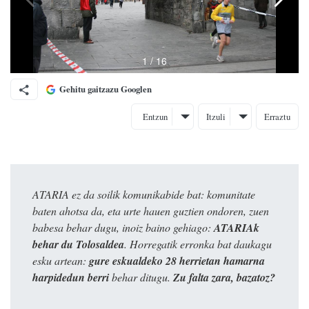
Gehitu gaitzazu Googlen
Entzun
Itzuli
Erraztu
ATARIA ez da soilik komunikabide bat: komunitate
baten ahotsa da, eta urte hauen guztien ondoren, zuen
babesa behar dugu, inoiz baino gehiago:
ATARIAk
behar du Tolosaldea
. Horregatik erronka bat daukagu
esku artean:
gure eskualdeko 28 herrietan hamarna
harpidedun berri
behar ditugu.
Zu falta zara, bazatoz?