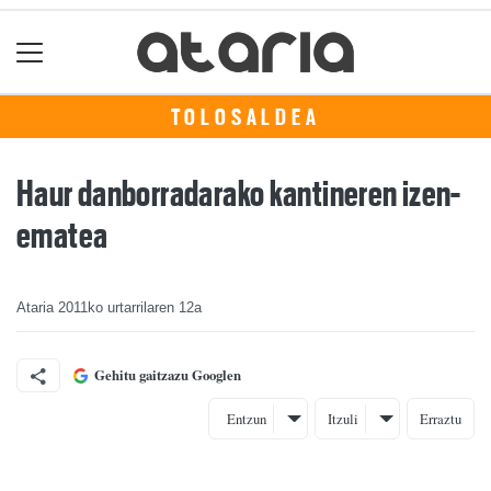
TOLOSALDEA
Haur danborradarako kantineren izen-
ematea
Ataria
2011ko urtarrilaren 12a
Gehitu gaitzazu Googlen
Entzun
Itzuli
Erraztu