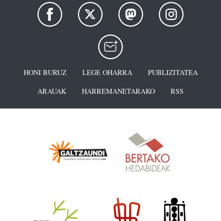
HONI BURUZ
LEGE OHARRA
PUBLIZITATEA
ARAUAK
HARREMANETARAKO
RSS