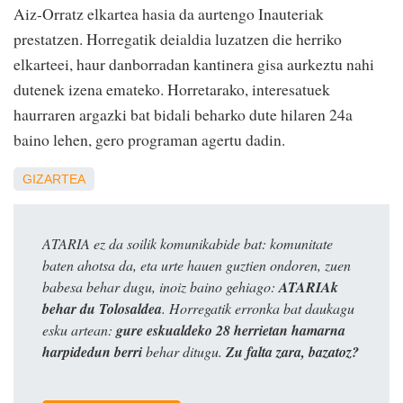
Aiz-Orratz elkartea hasia da aurtengo Inauteriak
prestatzen. Horregatik deialdia luzatzen die herriko
elkarteei, haur danborradan kantinera gisa aurkeztu nahi
dutenek izena emateko. Horretarako, interesatuek
haurraren argazki bat bidali beharko dute hilaren 24a
baino lehen, gero programan agertu dadin.
GIZARTEA
ATARIA ez da soilik komunikabide bat: komunitate
baten ahotsa da, eta urte hauen guztien ondoren, zuen
babesa behar dugu, inoiz baino gehiago:
ATARIAk
behar du Tolosaldea
. Horregatik erronka bat daukagu
esku artean:
gure eskualdeko 28 herrietan hamarna
harpidedun berri
behar ditugu.
Zu falta zara, bazatoz?