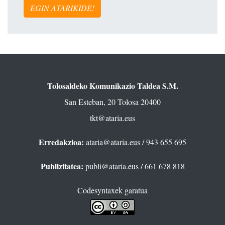
EGIN ATARIKIDE!
Tolosaldeko Komunikazio Taldea S.M.
San Esteban, 20 Tolosa 20400
tkt@ataria.eus
Erredakzioa:
ataria@ataria.eus
/ 943 655 695
Publizitatea:
publi@ataria.eus
/ 661 678 818
Codesyntaxek garatua