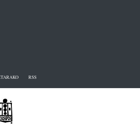
TARAKO
RSS