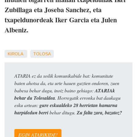
Zubillaga eta Joseba Sanchez, eta
txapeldunordeak Iker Garcia eta Julen
Albeniz.
KIROLA
TOLOSA
ATARIA ez da soilik komunikabide bat: komunitate
baten ahotsa da, eta urte hauen guztien ondoren, zuen
babesa behar dugu, inoiz baino gehiago:
ATARIAk
behar du Tolosaldea
. Horregatik erronka bat daukagu
esku artean:
gure eskualdeko 28 herrietan hamarna
harpidedun berri
behar ditugu.
Zu falta zara, bazatoz?
EGIN ATARIKIDE!