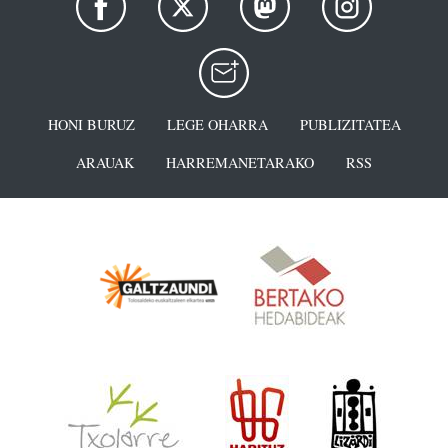
HONI BURUZ
LEGE OHARRA
PUBLIZITATEA
ARAUAK
HARREMANETARAKO
RSS