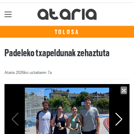
TOLOSA
Padeleko txapeldunak zehaztuta
Ataria
2026ko uztailaren 7a