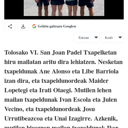
Gehitu gaitzazu Googlen
Entzun
Itzuli
Tolosako VI. San Joan Padel Txapelketan
hiru mailatan aritu dira lehiatzen. Nesketan
txapeldunak Ane Alonso eta Libe Barriola
izan dira, eta txapeldunordeak Maider
Lopetegi eta Irati Otaegi. Mutilen lehen
mailan txapeldunak Ivan Escola eta Julen
Vecino, eta txapeldunordeak Josu
Urrutibeazcoa eta Unai Izagirre. Azkenik,
mutilen bigarren mailan txapeldunak Iker