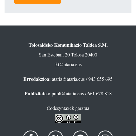
Tolosaldeko Komunikazio Taldea S.M.
San Esteban, 20 Tolosa 20400
tkt@ataria.eus
Erredakzioa:
ataria@ataria.eus
/ 943 655 695
Publizitatea:
publi@ataria.eus
/ 661 678 818
Codesyntaxek garatua