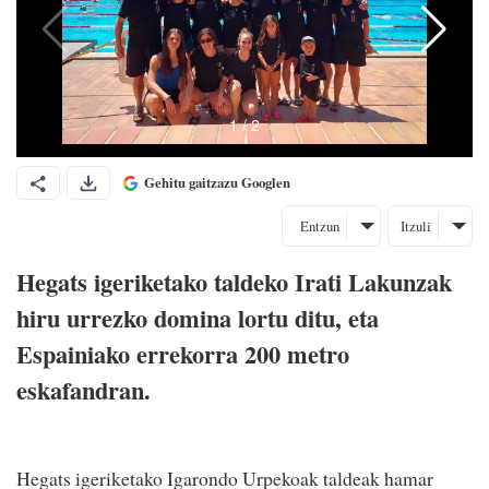
Gehitu gaitzazu Googlen
Entzun
Itzuli
Hegats igeriketako taldeko Irati Lakunzak
hiru urrezko domina lortu ditu, eta
Espainiako errekorra 200 metro
eskafandran.
Hegats igeriketako Igarondo Urpekoak taldeak hamar