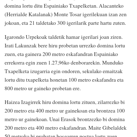
domina lortu ditu Espainiako Txapelketan. Alacanteko
(Herrialde Katalanak) Monte Tosar igerilekuan izan zen
jokoan, eta 21 taldetako 300 igerilarik parte hartu zuten.
Igarondo Urpekoak taldetik hamar igerilari joan ziren.
Irati Lakunzak bere hiru probetan urrezko domina lortu
zuen, eta gainera 200 metro eskafandran Espainiako
errekorra egin zuen 1.27,96ko denborarekin. Munduko
Txapelketa izugarria egin ondoren, sekulako emaitzak
lortu ditu txapelketa honetan 100 metro eskafandra eta
800 metro ur gaineko probetan ere.
Haizea Izagirrek hiru domina lortu zituen, zilarrezko bi
200 metro eta 400 metro ur gainekoan eta brontzea 100
metro ur gainekoan. Unai Erasok brontzezko bi domina
200 metro eta 400 metro eskafandran. Maite Gibelaldek
50 metroko bi probatan bosgarren postua lortu zuen.