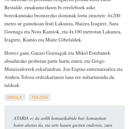
Bestalde, emakumezkoen bi erreleboek asko
borrokatutako brontzezko dominak lortu zituzten: 4x200
metro ur gainekoan Irati Lakunza, Haizea Izagirre, Sara
Goenaga eta Nora Kamiok, eta 4x100 metrotan Lakunza,
Izagirre, Kamio eta Maite Gibelaldek.
Horrez gain, Garazi Goenagak eta Mikel Estebanek
abiadurako probetan parte hartu zuten, eta Grego
Manzisidorrek eskafandran. Jon Espina entrenatzailea eta
Ainhoa Tolosa ordezkariaren lana ere nabarmendu du
taldeak.
KIROLA
TOLOSA
ATARIA ez da soilik komunikabide bat: komunitate
baten ahotsa da, eta urte hauen guztien ondoren, zuen