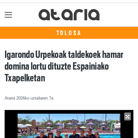
TOLOSA
Igarondo Urpekoak taldekoek hamar
domina lortu dituzte Espainiako
Txapelketan
Ataria
2026ko uztailaren 7a