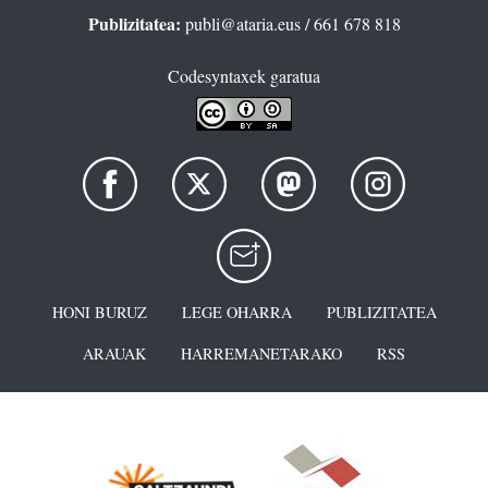
Publizitatea:
publi@ataria.eus
/ 661 678 818
Codesyntaxek garatua
HONI BURUZ
LEGE OHARRA
PUBLIZITATEA
ARAUAK
HARREMANETARAKO
RSS