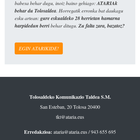
babesa behar dugu, inoiz baino gehiago:
ATARIAk
behar du Tolosaldea
. Horregatik erronka bat daukagu
esku artean:
gure eskualdeko 28 herrietan hamarna
harpidedun berri
behar ditugu.
Zu falta zara, bazatoz?
EGIN ATARIKIDE!
Tolosaldeko Komunikazio Taldea S.M.
San Esteban, 20 Tolosa 20400
tkt@ataria.eus
Erredakzioa:
ataria@ataria.eus
/ 943 655 695