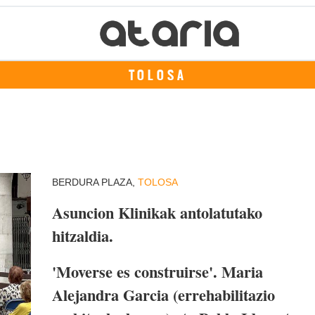
TOLOSA
BERDURA PLAZA,
TOLOSA
Asuncion Klinikak antolatutako
hitzaldia.
'Moverse es construirse'. Maria
Alejandra Garcia (errehabilitazio