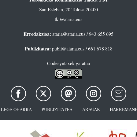
San Esteban, 20 Tolosa 20400
tkt@ataria.eus
Erredakzioa:
ataria@ataria.eus
/ 943 655 695
Publizitatea:
publi@ataria.eus
/ 661 678 818
Codesyntaxek garatua
LEGE OHARRA
PUBLIZITATEA
ARAUAK
HARREMANE