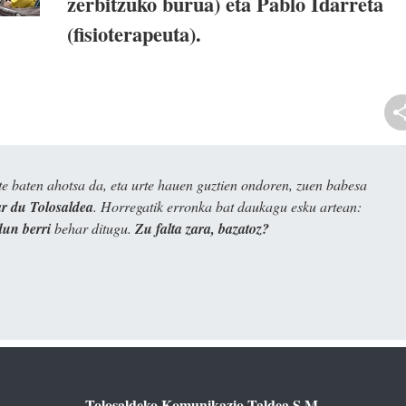
zerbitzuko burua) eta Pablo Idarreta
(fisioterapeuta).
e baten ahotsa da, eta urte hauen guztien ondoren, zuen babesa
 du Tolosaldea
. Horregatik erronka bat daukagu esku artean:
dun berri
behar ditugu.
Zu falta zara, bazatoz?
Tolosaldeko Komunikazio Taldea S.M.