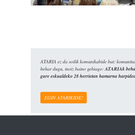
ATARIA ez da soilik komunikabide bat: komunitat
behar dugu, inoiz baino gehiago:
ATARIAk behar
gure eskualdeko 28 herrietan hamarna harpide
EGIN ATARIKIDE!