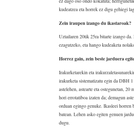
ez dago oso ondo kokatuta; herriguneti
kudeatzea eta horrek ez digu gehiegi lag
Zein iraupen izango du ikastaroak?
Uztailaren 20tik 25ra bitarte izango da.
ezagutzeko, eta hango kudeaketa nolako
Horrez gain, zein beste jarduera egi
Irakurketarekin eta irakurzaletasunarek
irakurketa sistematizatu egin da DBH 1
astelehen, astearte eta ostegunetan, 20 
hori errotatiboa izaten da; demagun aste
orduan egingo genuke. Ikasleei horren b
batean. Lehen asko egiten genuen jarduer
dugu.