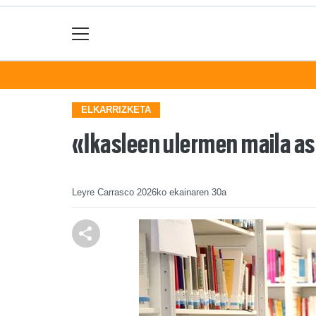
ELKARRIZKETA
«Ikasleen ulermen maila ask
Leyre Carrasco
2026ko ekainaren 30a