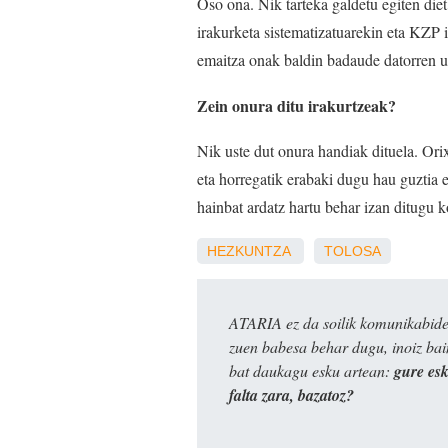
Oso ona. Nik tarteka galdetu egiten diet
irakurketa sistematizatuarekin eta KZP 
emaitza onak baldin badaude datorren ur
Zein onura ditu irakurtzeak?
Nik uste dut onura handiak dituela. Orix
eta horregatik erabaki dugu hau guztia e
hainbat ardatz hartu behar izan ditugu k
HEZKUNTZA
TOLOSA
ATARIA ez da soilik komunikabide 
zuen babesa behar dugu, inoiz ba
bat daukagu esku artean:
gure es
falta zara, bazatoz?