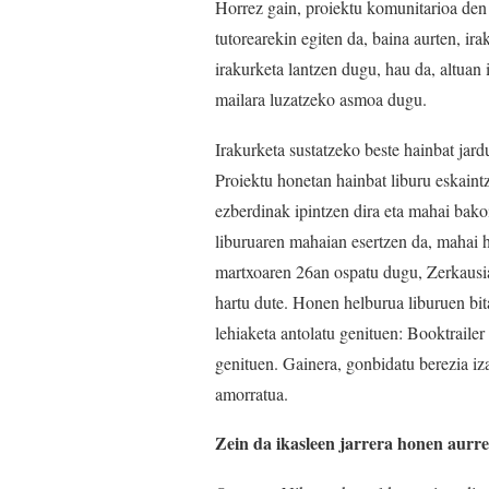
Horrez gain, proiektu komunitarioa den
tutorearekin egiten da, baina aurten, ir
irakurketa lantzen dugu, hau da, altuan
mailara luzatzeko asmoa dugu.
Irakurketa sustatzeko beste hainbat ja
Proiektu honetan hainbat liburu eskaintz
ezberdinak ipintzen dira eta mahai bakoi
liburuaren mahaian esertzen da, mahai h
martxoaren 26an ospatu dugu, Zerkausia
hartu dute. Honen helburua liburuen bita
lehiaketa antolatu genituen: Booktrailer 
genituen. Gainera, gonbidatu berezia iza
amorratua.
Zein da ikasleen jarrera honen aurr