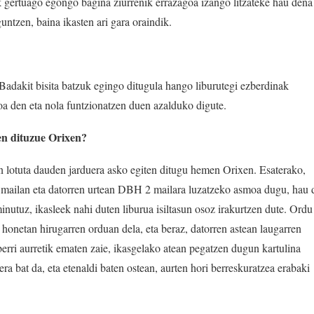
k gertuago egongo bagina ziurrenik errazagoa izango litzateke hau dena
untzen, baina ikasten ari gara oraindik.
 Badakit bisita batzuk egingo ditugula hango liburutegi ezberdinak
a den eta nola funtzionatzen duen azalduko digute.
ten dituzue Orixen?
in lotuta dauden jarduera asko egiten ditugu hemen Orixen. Esaterako,
 mailan eta datorren urtean DBH 2 mailara luzatzeko asmoa dugu, hau 
minutuz, ikasleek nahi duten liburua isiltasun osoz irakurtzen dute. Ordu
 honetan hirugarren orduan dela, eta beraz, datorren astean laugarren
erri aurretik ematen zaie, ikasgelako atean pegatzen dugun kartulina
a bat da, eta etenaldi baten ostean, aurten hori berreskuratzea erabaki