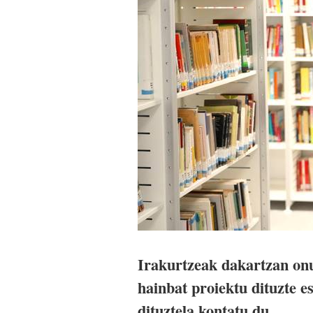
Irakurtzeak dakartzan onu
hainbat proiektu dituzte 
dituztela kontatu du.