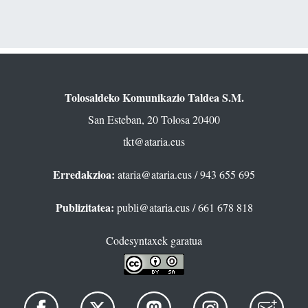
Tolosaldeko Komunikazio Taldea S.M.
San Esteban, 20 Tolosa 20400
tkt@ataria.eus
Erredakzioa:
ataria@ataria.eus
/ 943 655 695
Publizitatea:
publi@ataria.eus
/ 661 678 818
Codesyntaxek garatua