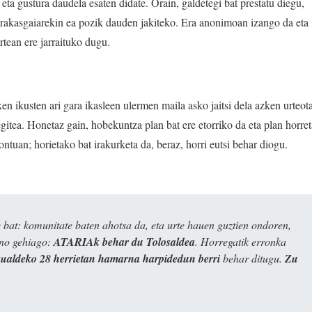
 eta gustura daudela esaten didate. Orain, galdetegi bat prestatu diegu,
irakasgaiarekin ea pozik dauden jakiteko. Era anonimoan izango da eta
tean ere jarraituko dugu.
en ikusten ari gara ikasleen ulermen maila asko jaitsi dela azken urteot
gitea. Honetaz gain, hobekuntza plan bat ere etorriko da eta plan horre
ontuan; horietako bat irakurketa da, beraz, horri eutsi behar diogu.
bat: komunitate baten ahotsa da, eta urte hauen guztien ondoren,
ino gehiago:
ATARIAk behar du Tolosaldea
. Horregatik erronka
kualdeko 28 herrietan hamarna harpidedun berri
behar ditugu.
Zu