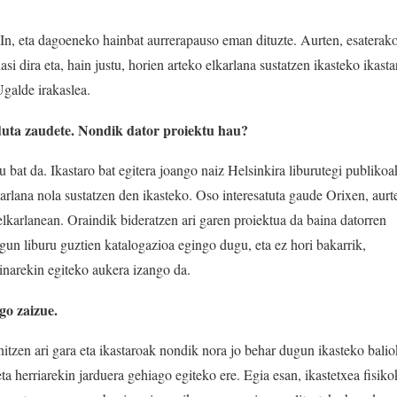
In, eta dagoeneko hainbat aurrerapauso eman dituzte. Aurten, esaterako
i dira eta, hain justu, horien arteko elkarlana sustatzen ikasteko ikasta
Ugalde irakaslea.
duta zaudete. Nondik dator proiektu hau?
 bat da. Ikastaro bat egitera joango naiz Helsinkira liburutegi publikoa
lkarlana nola sustatzen den ikasteko. Oso interesatuta gaude Orixen, aurt
elkarlanean. Oraindik bideratzen ari garen proiektua da baina datorren
ugun liburu guztien katalogazioa egingo dugu, eta ez hori bakarrik,
inarekin egiteko aukera izango da.
go zaizue.
rnitzen ari gara eta ikastaroak nondik nora jo behar dugun ikasteko bali
 eta herriarekin jarduera gehiago egiteko ere. Egia esan, ikastetxea fisiko