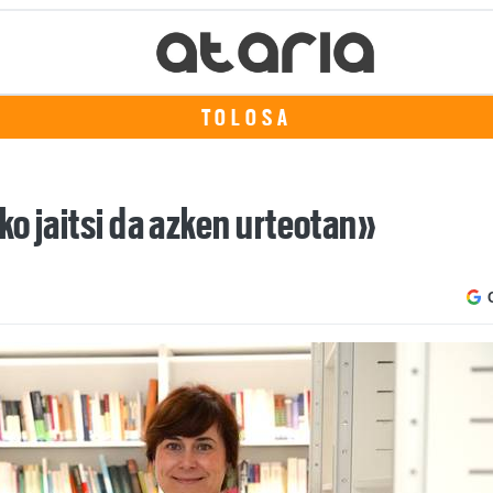
TOLOSA
o jaitsi da azken urteotan»