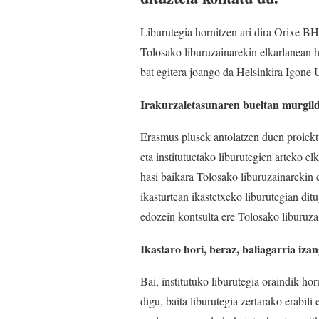
Liburutegia hornitzen ari dira Orixe BH
Tolosako liburuzainarekin elkarlanean has
bat egitera joango da Helsinkira Igone 
Irakurzaletasunaren bueltan murgil
Erasmus plusek antolatzen duen proiektu
eta institutuetako liburutegien arteko e
hasi baikara Tolosako liburuzainarekin 
ikasturtean ikastetxeko liburutegian dit
edozein kontsulta ere Tolosako liburuza
Ikastaro hori, beraz, baliagarria izan
Bai, institutuko liburutegia oraindik ho
digu, baita liburutegia zertarako erabili