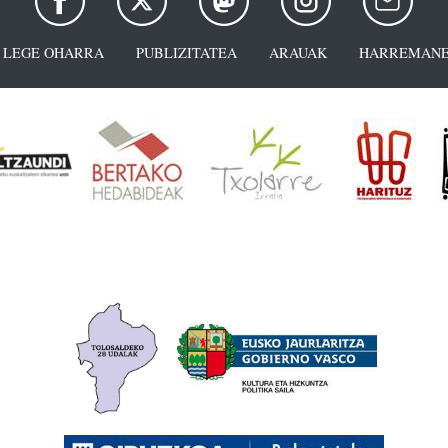
LEGE OHARRA
PUBLIZITATEA
ARAUAK
HARREMANE