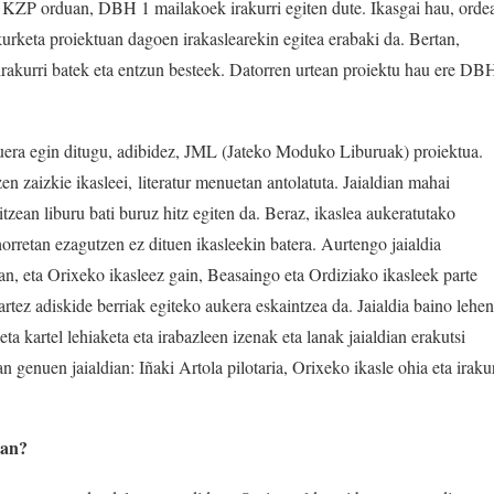
 KZP orduan, DBH 1 mailakoek irakurri egiten dute. Ikasgai hau, orde
akurketa proiektuan dagoen irakaslearekin egitea erabaki da. Bertan,
 irakurri batek eta entzun besteek. Datorren urtean proiektu hau ere DB
rduera egin ditugu, adibidez, JML (Jateko Moduko Liburuak) proiektua.
en zaizkie ikasleei, literatur menuetan antolatuta. Jaialdian mahai
tzean liburu bati buruz hitz egiten da. Beraz, ikaslea aukeratutako
orretan ezagutzen ez dituen ikasleekin batera. Aurtengo jaialdia
n, eta Orixeko ikasleez gain, Beasaingo eta Ordiziako ikasleek parte
rtez adiskide berriak egiteko aukera eskaintzea da. Jaialdia baino lehen
eta kartel lehiaketa eta irabazleen izenak eta lanak jaialdian erakutsi
n genuen jaialdian: Iñaki Artola pilotaria, Orixeko ikasle ohia eta iraku
ean?