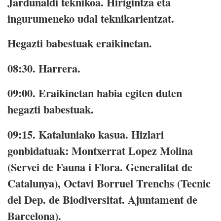
Jardunaldi teknikoa. Hirigintza eta
ingurumeneko udal teknikarientzat.
Hegazti babestuak eraikinetan.
08:30.
Harrera.
09:00.
Eraikinetan habia egiten duten
hegazti babestuak.
09:15.
Kataluniako kasua. Hizlari
gonbidatuak: Montxerrat Lopez Molina
(Servei de Fauna i Flora. Generalitat de
Catalunya), Octavi Borruel Trenchs (Tecnic
del Dep. de Biodiversitat. Ajuntament de
Barcelona).