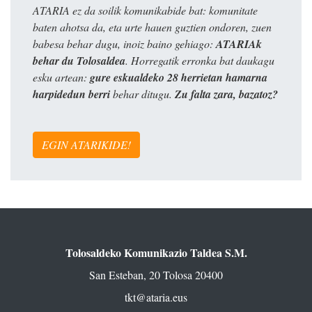
ATARIA ez da soilik komunikabide bat: komunitate
baten ahotsa da, eta urte hauen guztien ondoren, zuen
babesa behar dugu, inoiz baino gehiago:
ATARIAk
behar du Tolosaldea
. Horregatik erronka bat daukagu
esku artean:
gure eskualdeko 28 herrietan hamarna
harpidedun berri
behar ditugu.
Zu falta zara, bazatoz?
EGIN ATARIKIDE!
Tolosaldeko Komunikazio Taldea S.M.
San Esteban, 20 Tolosa 20400
tkt@ataria.eus