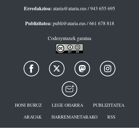
Erredakzioa:
ataria@ataria.eus
/ 943 655 695
Publizitatea:
publi@ataria.eus
/ 661 678 818
Codesyntaxek garatua
HONI BURUZ
LEGE OHARRA
PUBLIZITATEA
ARAUAK
HARREMANETARAKO
RSS