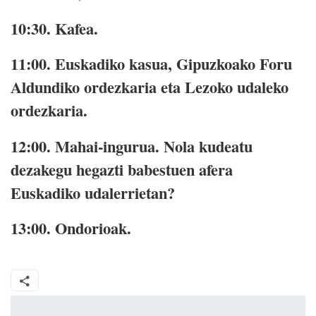
10:30.
Kafea.
11:00.
Euskadiko kasua, Gipuzkoako Foru
Aldundiko ordezkaria eta Lezoko udaleko
ordezkaria.
12:00.
Mahai-ingurua. Nola kudeatu
dezakegu hegazti babestuen afera
Euskadiko udalerrietan?
13:00.
Ondorioak.