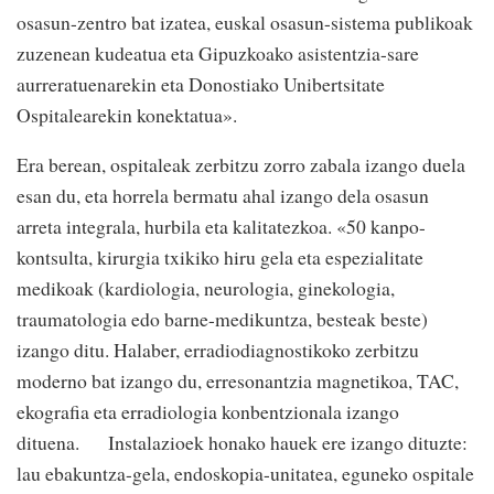
osasun-zentro bat izatea, euskal osasun-sistema publikoak
zuzenean kudeatua eta Gipuzkoako asistentzia-sare
aurreratuenarekin eta Donostiako Unibertsitate
Ospitalearekin konektatua».
Era berean, ospitaleak zerbitzu zorro zabala izango duela
esan du, eta horrela bermatu ahal izango dela osasun
arreta integrala, hurbila eta kalitatezkoa. «50 kanpo-
kontsulta, kirurgia txikiko hiru gela eta espezialitate
medikoak (kardiologia, neurologia, ginekologia,
traumatologia edo barne-medikuntza, besteak beste)
izango ditu. Halaber, erradiodiagnostikoko zerbitzu
moderno bat izango du, erresonantzia magnetikoa, TAC,
ekografia eta erradiologia konbentzionala izango
dituena. Instalazioek honako hauek ere izango dituzte:
lau ebakuntza-gela, endoskopia-unitatea, eguneko ospitale