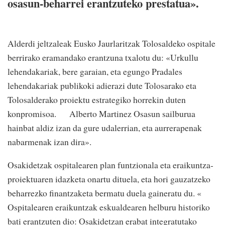
osasun-beharrei erantzuteko prestatua».
Alderdi jeltzaleak Eusko Jaurlaritzak Tolosaldeko ospitale
berrirako eramandako erantzuna txalotu du: «Urkullu
lehendakariak, bere garaian, eta egungo Pradales
lehendakariak publikoki adierazi dute Tolosarako eta
Tolosalderako proiektu estrategiko horrekin duten
konpromisoa. Alberto Martinez Osasun sailburua
hainbat aldiz izan da gure udalerrian, eta aurrerapenak
nabarmenak izan dira».
Osakidetzak ospitalearen plan funtzionala eta eraikuntza-
proiektuaren idazketa onartu dituela, eta hori gauzatzeko
beharrezko finantzaketa bermatu duela gaineratu du. «
Ospitalearen eraikuntzak eskualdearen helburu historiko
bati erantzuten dio: Osakidetzan erabat integratutako