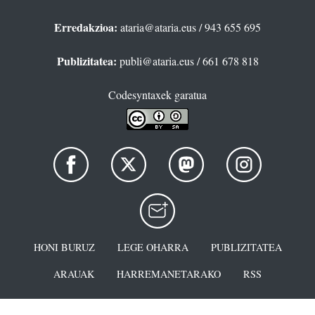
Erredakzioa:
ataria@ataria.eus
/ 943 655 695
Publizitatea:
publi@ataria.eus
/ 661 678 818
Codesyntaxek garatua
HONI BURUZ
LEGE OHARRA
PUBLIZITATEA
ARAUAK
HARREMANETARAKO
RSS