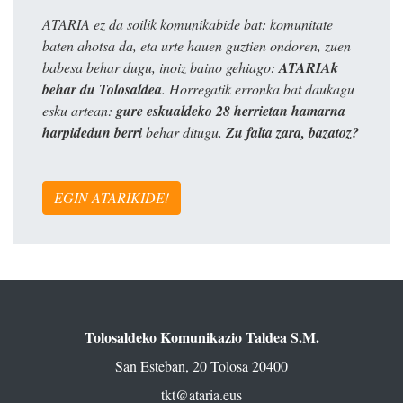
ATARIA ez da soilik komunikabide bat: komunitate
baten ahotsa da, eta urte hauen guztien ondoren, zuen
babesa behar dugu, inoiz baino gehiago:
ATARIAk
behar du Tolosaldea
. Horregatik erronka bat daukagu
esku artean:
gure eskualdeko 28 herrietan hamarna
harpidedun berri
behar ditugu.
Zu falta zara, bazatoz?
EGIN ATARIKIDE!
Tolosaldeko Komunikazio Taldea S.M.
San Esteban, 20 Tolosa 20400
tkt@ataria.eus