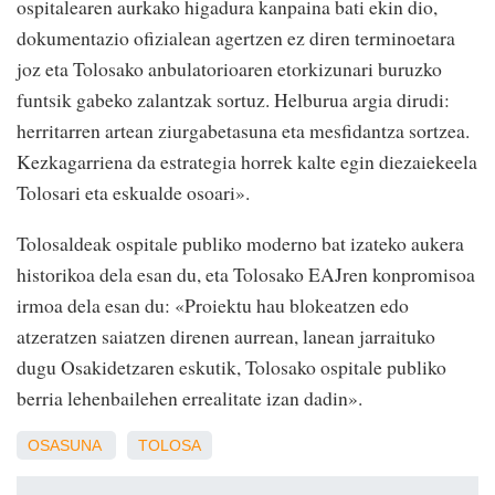
ospitalearen aurkako higadura kanpaina bati ekin dio,
dokumentazio ofizialean agertzen ez diren terminoetara
joz eta Tolosako anbulatorioaren etorkizunari buruzko
funtsik gabeko zalantzak sortuz. Helburua argia dirudi:
herritarren artean ziurgabetasuna eta mesfidantza sortzea.
Kezkagarriena da estrategia horrek kalte egin diezaiekeela
Tolosari eta eskualde osoari».
Tolosaldeak ospitale publiko moderno bat izateko aukera
historikoa dela esan du, eta Tolosako EAJren konpromisoa
irmoa dela esan du: «Proiektu hau blokeatzen edo
atzeratzen saiatzen direnen aurrean, lanean jarraituko
dugu Osakidetzaren eskutik, Tolosako ospitale publiko
berria lehenbailehen errealitate izan dadin».
OSASUNA
TOLOSA