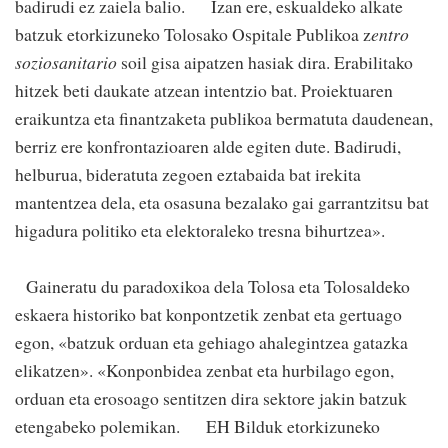
badirudi ez zaiela balio. Izan ere, eskualdeko alkate
batzuk etorkizuneko Tolosako Ospitale Publikoa z
entro
soziosanitario
soil gisa aipatzen hasiak dira. Erabilitako
hitzek beti daukate atzean intentzio bat. Proiektuaren
eraikuntza eta finantzaketa publikoa bermatuta daudenean,
berriz ere konfrontazioaren alde egiten dute. Badirudi,
helburua, bideratuta zegoen eztabaida bat irekita
mantentzea dela, eta osasuna bezalako gai garrantzitsu bat
higadura politiko eta elektoraleko tresna bihurtzea».
Gaineratu du paradoxikoa dela Tolosa eta Tolosaldeko
eskaera historiko bat konpontzetik zenbat eta gertuago
egon, «batzuk orduan eta gehiago ahalegintzea gatazka
elikatzen». «Konponbidea zenbat eta hurbilago egon,
orduan eta erosoago sentitzen dira sektore jakin batzuk
etengabeko polemikan. EH Bilduk etorkizuneko