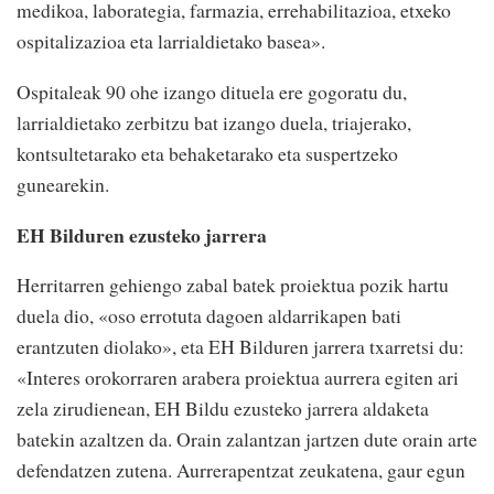
medikoa, laborategia, farmazia, errehabilitazioa, etxeko
ospitalizazioa eta larrialdietako basea».
Ospitaleak 90 ohe izango dituela ere gogoratu du,
larrialdietako zerbitzu bat izango duela, triajerako,
kontsultetarako eta behaketarako eta suspertzeko
gunearekin.
EH Bilduren ezusteko jarrera
Herritarren gehiengo zabal batek proiektua pozik hartu
duela dio, «oso errotuta dagoen aldarrikapen bati
erantzuten diolako», eta EH Bilduren jarrera txarretsi du:
«Interes orokorraren arabera proiektua aurrera egiten ari
zela zirudienean, EH Bildu ezusteko jarrera aldaketa
batekin azaltzen da. Orain zalantzan jartzen dute orain arte
defendatzen zutena. Aurrerapentzat zeukatena, gaur egun