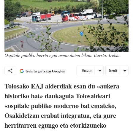
Ospitale publiko berria egin asmo duten lekua. Iturria: Irekia
Entzun
Itzuli
Gehitu gaitzazu Googlen
Tolosako EAJ alderdiak esan du «aukera
historiko bat» daukagula Tolosaldeari
«ospitale publiko moderno bat emateko,
Osakidetzan erabat integratua, eta gure
herritarren egungo eta etorkizuneko