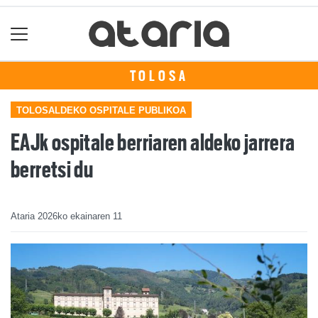
TOLOSA
TOLOSALDEKO OSPITALE PUBLIKOA
EAJk ospitale berriaren aldeko jarrera
berretsi du
Ataria
2026ko ekainaren 11