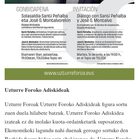
Uzturre Foroko Adiskideak
Uzturre Foroak Uzturre Foroko Adiskideak figura sortu
zuen duela hilabete batzuk. Uzturre Foroko Adiskidea
izateak ez du inolako kuota-ordainketarik suposatzen.
Ekonomikoki lagundu nahi duenak geroago sortuko den
Bazkide figura bidez egin ahal izango du. Uzturre Foroko