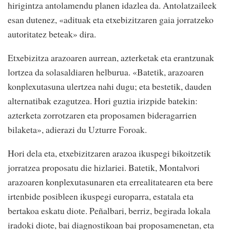
hirigintza antolamendu planen idazlea da. Antolatzaileek
esan dutenez, «adituak eta etxebizitzaren gaia jorratzeko
autoritatez beteak» dira.
Etxebizitza arazoaren aurrean, azterketak eta erantzunak
lortzea da solasaldiaren helburua. «Batetik, arazoaren
konplexutasuna ulertzea nahi dugu; eta bestetik, dauden
alternatibak ezagutzea. Hori guztia irizpide batekin:
azterketa zorrotzaren eta proposamen bideragarrien
bilaketa», adierazi du Uzturre Foroak.
Hori dela eta, etxebizitzaren arazoa ikuspegi bikoitzetik
jorratzea proposatu die hizlariei. Batetik, Montalvori
arazoaren konplexutasunaren eta errealitatearen eta bere
irtenbide posibleen ikuspegi europarra, estatala eta
bertakoa eskatu diote. Peñalbari, berriz, begirada lokala
iradoki diote, bai diagnostikoan bai proposamenetan, eta