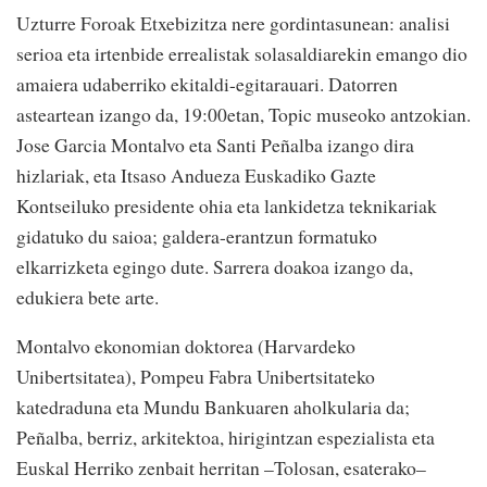
Uzturre Foroak Etxebizitza nere gordintasunean: analisi
serioa eta irtenbide errealistak solasaldiarekin emango dio
amaiera udaberriko ekitaldi-egitarauari. Datorren
asteartean izango da, 19:00etan, Topic museoko antzokian.
Jose Garcia Montalvo eta Santi Peñalba izango dira
hizlariak, eta Itsaso Andueza Euskadiko Gazte
Kontseiluko presidente ohia eta lankidetza teknikariak
gidatuko du saioa; galdera-erantzun formatuko
elkarrizketa egingo dute. Sarrera doakoa izango da,
edukiera bete arte.
Montalvo ekonomian doktorea (Harvardeko
Unibertsitatea), Pompeu Fabra Unibertsitateko
katedraduna eta Mundu Bankuaren aholkularia da;
Peñalba, berriz, arkitektoa, hirigintzan espezialista eta
Euskal Herriko zenbait herritan –Tolosan, esaterako–