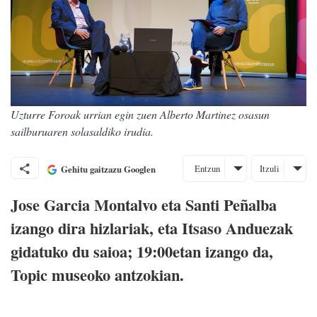
Uzturre Foroak urrian egin zuen Alberto Martinez osasun
sailburuaren solasaldiko irudia.
Entzun
Itzuli
Gehitu gaitzazu Googlen
Jose Garcia Montalvo eta Santi Peñalba
izango dira hizlariak, eta Itsaso Anduezak
gidatuko du saioa; 19:00etan izango da,
Topic museoko antzokian.