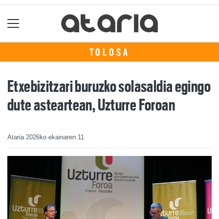
TOLOSA
Etxebizitzari buruzko solasaldia egingo
dute asteartean, Uzturre Foroan
Ataria
2026ko ekainaren 11