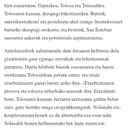
hiru esparrutan: Gipuzkoa, Tolosa eta Tolosaldea.
Tolosaren kasuan, ikuspegi bikoitzarekin. Batetik,
aurreikusitakoari eta proiektatu ahal izango litzatekeenari
buruzko ikuspegi orokorra, eta bestetik, San Esteban
auzoaren aukerak eta potentziala azpimarratzea.
Antolatzaileek nabarmendu dute foroaren helburua dela
gizartearen gaur egungo erronkak eta lehentasunak
jorratzea. Duela hilabete batzuk osasunaren eta haren
etorkizuna Tolosaldean jorratu zuten, eta orain
etxebizitzaren gaiari buruz ariko dira. «Etxebizitzaren
prezioa eta eskasia zeharkako arazoak dira. Errealitate
honi, Tolosaren kasuan, lurraren urritasuna gehitu behar
zaio, gure herriko muga orografikoengatik. Nolanahi ere,
konplexutasun honek ez du alternatiba eza esan nahi.
Solasaldi honen helburuetako bat, hain zuzen ere,