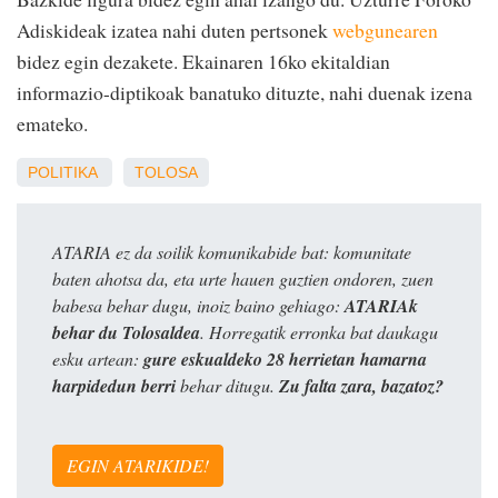
Adiskideak izatea nahi duten pertsonek
webgunearen
bidez egin dezakete. Ekainaren 16ko ekitaldian
informazio-diptikoak banatuko dituzte, nahi duenak izena
emateko.
POLITIKA
TOLOSA
ATARIA ez da soilik komunikabide bat: komunitate
baten ahotsa da, eta urte hauen guztien ondoren, zuen
babesa behar dugu, inoiz baino gehiago:
ATARIAk
behar du Tolosaldea
. Horregatik erronka bat daukagu
esku artean:
gure eskualdeko 28 herrietan hamarna
harpidedun berri
behar ditugu.
Zu falta zara, bazatoz?
EGIN ATARIKIDE!