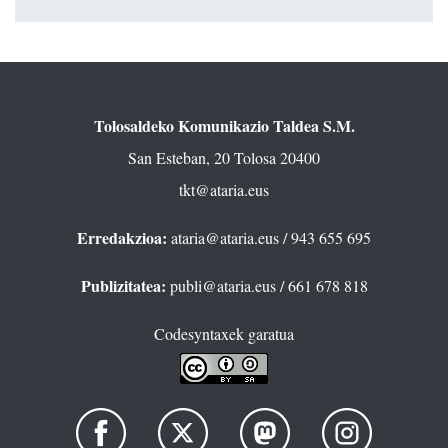
Tolosaldeko Komunikazio Taldea S.M.
San Esteban, 20 Tolosa 20400
tkt@ataria.eus
Erredakzioa:
ataria@ataria.eus
/ 943 655 695
Publizitatea:
publi@ataria.eus
/ 661 678 818
Codesyntaxek garatua