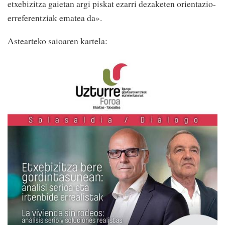
etxebizitza gaietan argi piskat ezarri dezaketen orientazio-
erreferentziak ematea da».
Astearteko saioaren kartela: