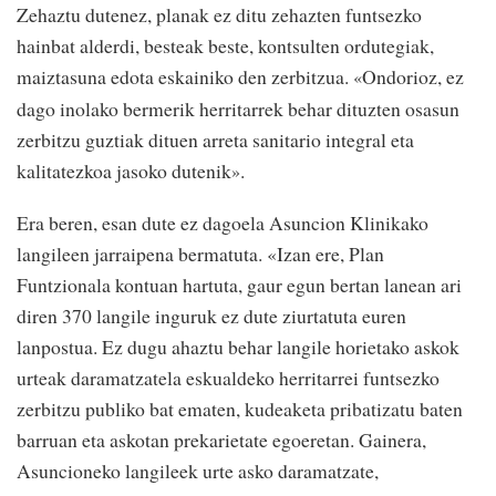
Zehaztu dutenez, planak ez ditu zehazten funtsezko
hainbat alderdi, besteak beste, kontsulten ordutegiak,
maiztasuna edota eskainiko den zerbitzua.
Ondorioz, ez
«
dago inolako bermerik herritarrek behar dituzten osasun
zerbitzu guztiak dituen arreta sanitario integral eta
kalitatezkoa jasoko dutenik
.
»
Era beren, esan dute ez dagoela Asuncion Klinikako
langileen jarraipena bermatuta. «Izan ere, Plan
Funtzionala kontuan hartuta, gaur egun bertan lanean ari
diren 370 langile inguruk ez dute ziurtatuta euren
lanpostua. Ez dugu ahaztu behar langile horietako askok
urteak daramatzatela eskualdeko herritarrei funtsezko
zerbitzu publiko bat ematen, kudeaketa pribatizatu baten
barruan eta askotan prekarietate egoeretan. Gainera,
Asuncioneko langileek urte asko daramatzate,