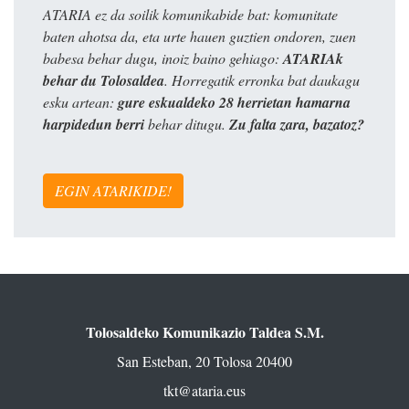
ATARIA ez da soilik komunikabide bat: komunitate
baten ahotsa da, eta urte hauen guztien ondoren, zuen
babesa behar dugu, inoiz baino gehiago:
ATARIAk
behar du Tolosaldea
. Horregatik erronka bat daukagu
esku artean:
gure eskualdeko 28 herrietan hamarna
harpidedun berri
behar ditugu.
Zu falta zara, bazatoz?
EGIN ATARIKIDE!
Tolosaldeko Komunikazio Taldea S.M.
San Esteban, 20 Tolosa 20400
tkt@ataria.eus