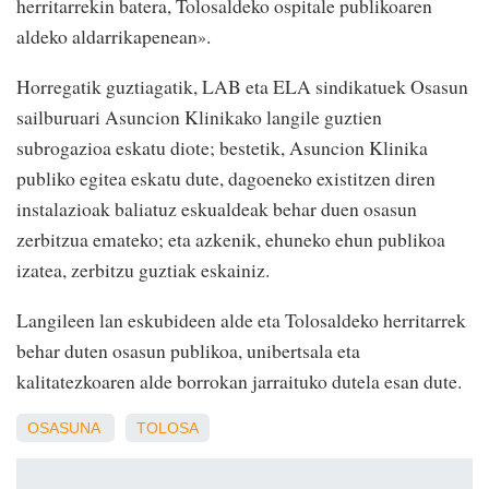
herritarrekin batera, Tolosaldeko ospitale publikoaren
aldeko aldarrikapenean
.
»
Horregatik guztiagatik, LAB eta ELA sindikatuek Osasun
sailburuari Asuncion Klinikako langile guztien
subrogazioa eskatu diote; bestetik, Asuncion Klinika
publiko egitea eskatu dute, dagoeneko existitzen diren
instalazioak baliatuz eskualdeak behar duen osasun
zerbitzua emateko; eta azkenik, ehuneko ehun publikoa
izatea, zerbitzu guztiak eskainiz.
Langileen lan eskubideen alde eta Tolosaldeko herritarrek
behar duten osasun publikoa, unibertsala eta
kalitatezkoaren alde borrokan jarraituko dutela esan dute.
OSASUNA
TOLOSA