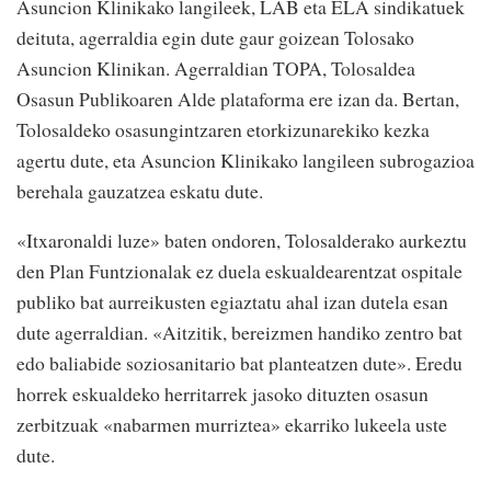
Asuncion Klinikako langileek, LAB eta ELA sindikatuek
deituta, agerraldia egin dute gaur goizean Tolosako
Asuncion Klinikan. Agerraldian TOPA, Tolosaldea
Osasun Publikoaren Alde plataforma ere izan da. Bertan,
Tolosaldeko osasungintzaren etorkizunarekiko kezka
agertu dute, eta Asuncion Klinikako langileen subrogazioa
berehala gauzatzea eskatu dute.
«Itxaronaldi luze» baten ondoren, Tolosalderako aurkeztu
den Plan Funtzionalak ez duela eskualdearentzat ospitale
publiko bat aurreikusten egiaztatu ahal izan dutela esan
dute agerraldian. «Aitzitik, bereizmen handiko zentro bat
edo baliabide soziosanitario bat planteatzen dute». Eredu
horrek eskualdeko herritarrek jasoko dituzten osasun
zerbitzuak «nabarmen murriztea» ekarriko lukeela uste
dute.