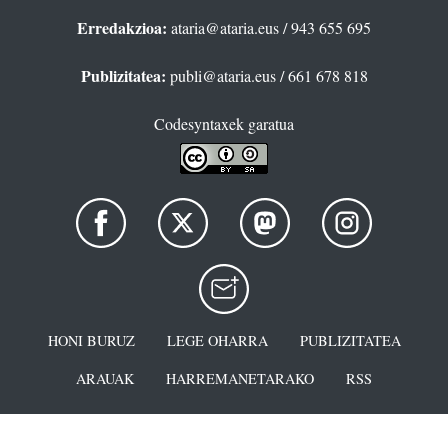
Erredakzioa:
ataria@ataria.eus
/ 943 655 695
Publizitatea:
publi@ataria.eus
/ 661 678 818
Codesyntaxek garatua
HONI BURUZ
LEGE OHARRA
PUBLIZITATEA
ARAUAK
HARREMANETARAKO
RSS