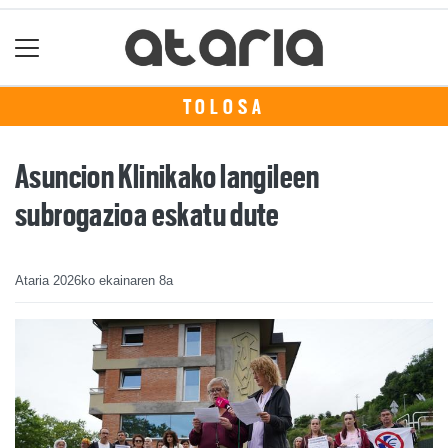
TOLOSA
Asuncion Klinikako langileen
subrogazioa eskatu dute
Ataria
2026ko ekainaren 8a