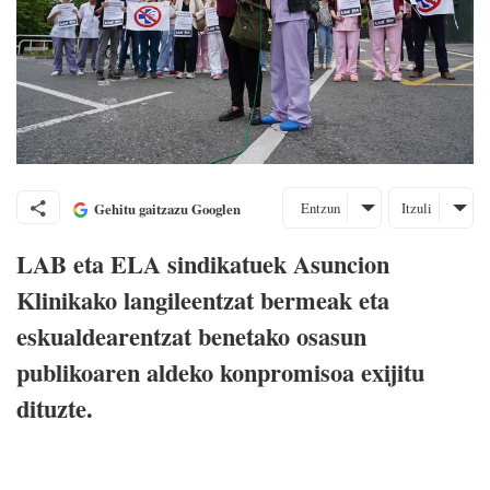
Entzun
Itzuli
Gehitu gaitzazu Googlen
LAB eta ELA sindikatuek Asuncion
Klinikako langileentzat bermeak eta
eskualdearentzat benetako osasun
publikoaren aldeko konpromisoa exijitu
dituzte.