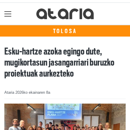
TOLOSA
Esku-hartze azoka egingo dute,
mugikortasun jasangarriari buruzko
proiektuak aurkezteko
Ataria
2026ko ekainaren 8a