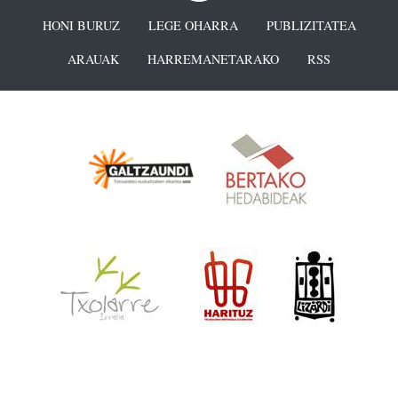
HONI BURUZ
LEGE OHARRA
PUBLIZITATEA
ARAUAK
HARREMANETARAKO
RSS