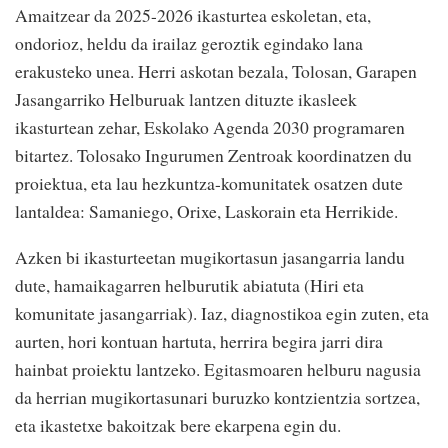
Amaitzear da 2025-2026 ikasturtea eskoletan, eta,
ondorioz, heldu da irailaz geroztik egindako lana
erakusteko unea. Herri askotan bezala, Tolosan, Garapen
Jasangarriko Helburuak lantzen dituzte ikasleek
ikasturtean zehar, Eskolako Agenda 2030 programaren
bitartez. Tolosako Ingurumen Zentroak koordinatzen du
proiektua, eta lau hezkuntza-komunitatek osatzen dute
lantaldea: Samaniego, Orixe, Laskorain eta Herrikide.
Azken bi ikasturteetan mugikortasun jasangarria landu
dute, hamaikagarren helburutik abiatuta (Hiri eta
komunitate jasangarriak). Iaz, diagnostikoa egin zuten, eta
aurten, hori kontuan hartuta, herrira begira jarri dira
hainbat proiektu lantzeko. Egitasmoaren helburu nagusia
da herrian mugikortasunari buruzko kontzientzia sortzea,
eta ikastetxe bakoitzak bere ekarpena egin du.