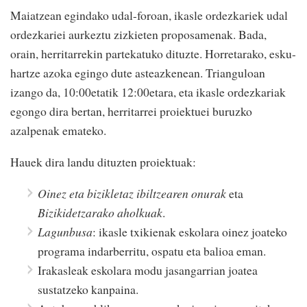
Maiatzean egindako udal-foroan, ikasle ordezkariek udal
ordezkariei aurkeztu zizkieten proposamenak. Bada,
orain, herritarrekin partekatuko dituzte. Horretarako, esku-
hartze azoka egingo dute asteazkenean. Trianguloan
izango da, 10:00etatik 12:00etara, eta ikasle ordezkariak
egongo dira bertan, herritarrei proiektuei buruzko
azalpenak emateko.
Hauek dira landu dituzten proiektuak:
Oinez eta bizikletaz ibiltzearen onurak
eta
Bizikidetzarako aholkuak
.
Lagunbusa
: ikasle txikienak eskolara oinez joateko
programa indarberritu, ospatu eta balioa eman.
Irakasleak eskolara modu jasangarrian joatea
sustatzeko kanpaina.