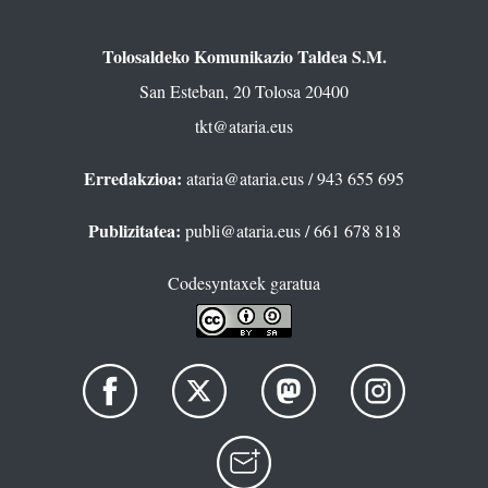
Tolosaldeko Komunikazio Taldea S.M.
San Esteban, 20 Tolosa 20400
tkt@ataria.eus
Erredakzioa:
ataria@ataria.eus
/ 943 655 695
Publizitatea:
publi@ataria.eus
/ 661 678 818
Codesyntaxek garatua