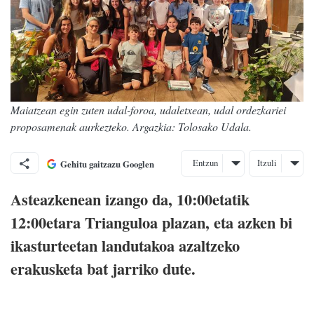
Maiatzean egin zuten udal-foroa, udaletxean, udal ordezkariei
proposamenak aurkezteko. Argazkia: Tolosako Udala.
Entzun
Itzuli
Gehitu gaitzazu Googlen
Asteazkenean izango da, 10:00etatik
12:00etara Trianguloa plazan, eta azken bi
ikasturteetan landutakoa azaltzeko
erakusketa bat jarriko dute.