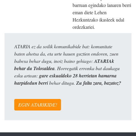
barruan egindako lanaren berri
eman diete Lehen
Hezkuntzako ikasleek udal
ordezkariei.
ATARIA ez da soilik komunikabide bat: komunitate
baten ahotsa da, eta urte hauen guztien ondoren, zuen
babesa behar dugu, inoiz baino gehiago:
ATARIAk
behar du Tolosaldea
. Horregatik erronka bat daukagu
esku artean:
gure eskualdeko 28 herrietan hamarna
harpidedun berri
behar ditugu.
Zu falta zara, bazatoz?
EGIN ATARIKIDE!