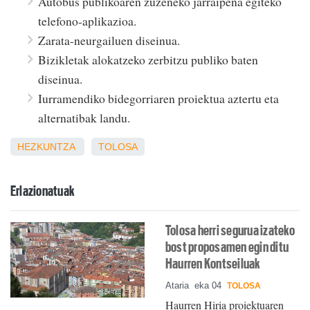
Autobus publikoaren zuzeneko jarraipena egiteko
telefono-aplikazioa.
Zarata-neurgailuen diseinua.
Bizikletak alokatzeko zerbitzu publiko baten
diseinua.
Iurramendiko bidegorriaren proiektua aztertu eta
alternatibak landu.
HEZKUNTZA
TOLOSA
Erlazionatuak
Tolosa herri segurua izateko
bost proposamen egin ditu
Haurren Kontseiluak
Ataria
eka 04
TOLOSA
Haurren Hiria proiektuaren