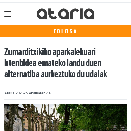
TOLOSA
Zumarditxikiko aparkalekuari
irtenbidea emateko landu duen
alternatiba aurkeztuko du udalak
Ataria
2026ko ekainaren 4a