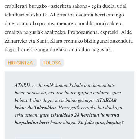
erabilerari buruzko «azterketa sakona» egin duela, udal
teknikarien eskutik. Alternatiba osoaren berri emango
dute, osatutako proposamenaren nondik-norakoak eta
emaitza nagusiak azaltzeko. Proposamena, espreski, Alde
Zaharreko eta Santa Klara eremuko bizilagunei zuzenduta
dago, horiek izango direlako onuradun nagusiak.
HIRIGINTZA
TOLOSA
ATARIA ez da soilik komunikabide bat: komunitate
baten ahotsa da, eta urte hauen guztien ondoren, zuen
babesa behar dugu, inoiz baino gehiago:
ATARIAk
behar du Tolosaldea
. Horregatik erronka bat daukagu
esku artean:
gure eskualdeko 28 herrietan hamarna
harpidedun berri
behar ditugu.
Zu falta zara, bazatoz?