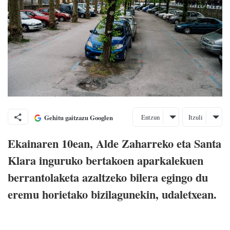
Entzun
Itzuli
Gehitu gaitzazu Googlen
Ekainaren 10ean, Alde Zaharreko eta Santa
Klara inguruko bertakoen aparkalekuen
berrantolaketa azaltzeko bilera egingo du
eremu horietako bizilagunekin, udaletxean.