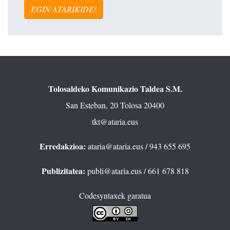
EGIN ATARIKIDE!
Tolosaldeko Komunikazio Taldea S.M.
San Esteban, 20 Tolosa 20400
tkt@ataria.eus
Erredakzioa:
ataria@ataria.eus
/ 943 655 695
Publizitatea:
publi@ataria.eus
/ 661 678 818
Codesyntaxek garatua