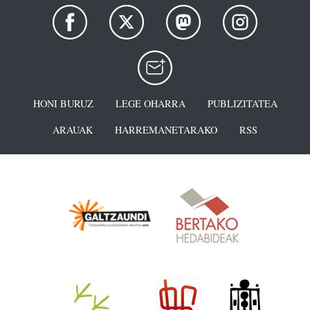
HONI BURUZ
LEGE OHARRA
PUBLIZITATEA
ARAUAK
HARREMANETARAKO
RSS