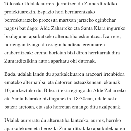
Tolosako Udalak aurrera jarraitzen du Zumarditxikiko
proiektuarekin. Espazio hori herriarentzako
berreskuratzeko prozesua martxan jartzeko eginbehar
nagusi bat dago: Alde Zaharreko eta Santa Klara inguruko
bizilagunei aparkatzeko alternatiba eskaintzea. Izan ere,
horiengan izango du eragin handiena eremuaren
eraberritzeak; eremu horietan bizi diren herritarrak dira
Zumarditxikian autoa aparkatu ohi dutenak.
Bada, udalak landu du aparkalekuaren arazoari irtenbidea
emateko alternatiba, eta datorren asteazkenean, ekainak
10, aurkeztuko du. Bilera irekia egingo du Alde Zaharreko
eta Santa Klarako bizilagunekin, 18:30ean, udaletxeko
batzar aretoan, eta saio horretan emango ditu azalpenak.
Udalak aurreratu du alternatiba lantzeko, aurrez, herriko
aparkalekuen eta bereziki Zumarditxikiko aparkalekuaren