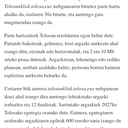
Tolosanklisk.tolosa.eus
webgunearen bitartez parte hartu
ahalko da, irailaren 30a bitarte, eta aurtengo gaia
mugimendua izango da.
Parte hartzaileek Tolosan erroldatuta egon behar dute.
Partaide bakoitzak, gehienez, bost argazki aurkeztu ahal
izango ditu, etzanak edo horizontalak, eta 2 eta 10 Mb
arteko pisua dutenak. Argazkietan, lehenengo edo erdiko
planoan, norbait azalduko balitz, pertsona horren baimen
esplizitua aurkeztu beharko da.
Urriaren 9tik aurrera
tolosanklisk.tolosa.eus
webgunean
ikusi ahal izango dira aurtengo lehiaketako argazki
irabazlea eta 12 finalistak. Saritutako argazkiek 2027ko
Tolosako egutegia osatuko dute. Gainera, egutegiaren
azalerako argazkiaren egileak 600 euroko saria izango du