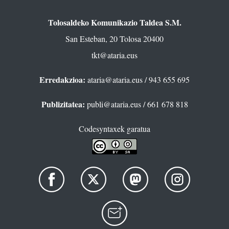
Tolosaldeko Komunikazio Taldea S.M.
San Esteban, 20 Tolosa 20400
tkt@ataria.eus
Erredakzioa:
ataria@ataria.eus
/ 943 655 695
Publizitatea:
publi@ataria.eus
/ 661 678 818
Codesyntaxek garatua