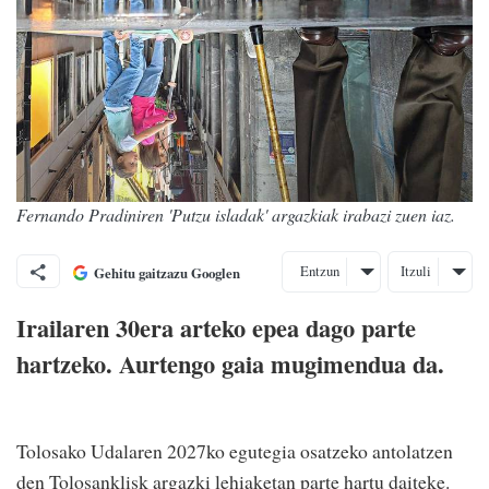
Fernando Pradiniren 'Putzu isladak' argazkiak irabazi zuen iaz.
Entzun
Itzuli
Gehitu gaitzazu Googlen
Irailaren 30era arteko epea dago parte
hartzeko. Aurtengo gaia mugimendua da.
Tolosako Udalaren 2027ko egutegia osatzeko antolatzen
den Tolosanklisk argazki lehiaketan parte hartu daiteke.