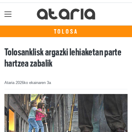
TOLOSA
Tolosanklisk argazki lehiaketan parte
hartzea zabalik
Ataria
2026ko ekainaren 3a