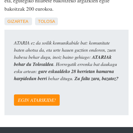
eta, egutegiko hilabete bakoitzeko argazkien egile
bakoitzak 200 eurokoa.
GIZARTEA
TOLOSA
ATARIA ez da soilik komunikabide bat: komunitate
baten ahotsa da, eta urte hauen guztien ondoren, zuen
babesa behar dugu, inoiz baino gehiago:
ATARIAk
behar du Tolosaldea
. Horregatik erronka bat daukagu
esku artean:
gure eskualdeko 28 herrietan hamarna
harpidedun berri
behar ditugu.
Zu falta zara, bazatoz?
EGIN ATARIKIDE!