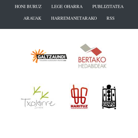
HONI BURUZ
LEGE OHARRA
PUBLIZITATEA
ARAUAK
HARREMANETARAKO
RSS