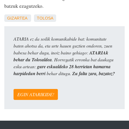
batzuk ezagutzeko.
GIZARTEA
TOLOSA
ATARIA ez da soilik komunikabide bat: komunitate
baten ahotsa da, eta urte hauen guztien ondoren, zuen
babesa behar dugu, inoiz baino gehiago:
ATARIAk
behar du Tolosaldea
. Horregatik erronka bat daukagu
esku artean:
gure eskualdeko 28 herrietan hamarna
harpidedun berri
behar ditugu.
Zu falta zara, bazatoz?
EGIN ATARIKIDE!