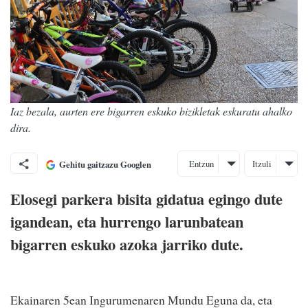
Iaz bezala, aurten ere bigarren eskuko bizikletak eskuratu ahalko
dira.
Entzun
Itzuli
Gehitu gaitzazu Googlen
Elosegi parkera bisita gidatua egingo dute
igandean, eta hurrengo larunbatean
bigarren eskuko azoka jarriko dute.
Ekainaren 5ean Ingurumenaren Mundu Eguna da, eta