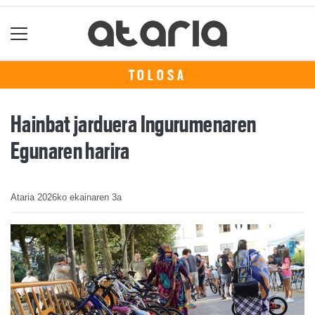
TOLOSA
Hainbat jarduera Ingurumenaren
Egunaren harira
Ataria
2026ko ekainaren 3a