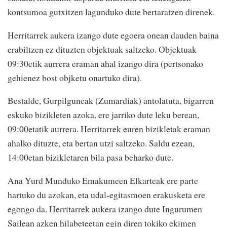
kontsumoa gutxitzen lagunduko dute bertaratzen direnek.
Herritarrek aukera izango dute egoera onean dauden baina
erabiltzen ez dituzten objektuak saltzeko. Objektuak
09:30etik aurrera eraman ahal izango dira (pertsonako
gehienez bost objketu onartuko dira).
Bestalde, Gurpilguneak (Zumardiak) antolatuta, bigarren
eskuko bizikleten azoka, ere jarriko dute leku berean,
09:00etatik aurrera. Herritarrek euren bizikletak eraman
ahalko dituzte, eta bertan utzi saltzeko. Saldu ezean,
14:00etan bizikletaren bila pasa beharko dute.
Ana Yurd Munduko Emakumeen Elkarteak ere parte
hartuko du azokan, eta udal-egitasmoen erakusketa ere
egongo da. Herritarrek aukera izango dute Ingurumen
Sailean azken hilabeteetan egin diren tokiko ekimen