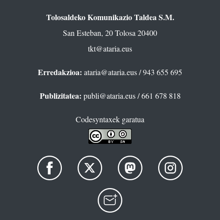
Tolosaldeko Komunikazio Taldea S.M.
San Esteban, 20 Tolosa 20400
tkt@ataria.eus
Erredakzioa:
ataria@ataria.eus
/ 943 655 695
Publizitatea:
publi@ataria.eus
/ 661 678 818
Codesyntaxek garatua