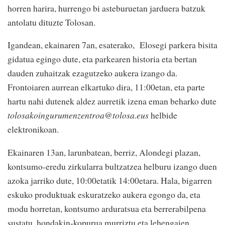
horren harira, hurrengo bi asteburuetan jarduera batzuk
antolatu dituzte Tolosan.
Igandean, ekainaren 7an, esaterako, Elosegi parkera bisita
gidatua egingo dute, eta parkearen historia eta bertan
dauden zuhaitzak ezagutzeko aukera izango da.
Frontoiaren aurrean elkartuko dira, 11:00etan, eta parte
hartu nahi dutenek aldez aurretik izena eman beharko dute
tolosakoingurumenzentroa@tolosa.eus
helbide
elektronikoan.
Ekainaren 13an, larunbatean, berriz, Alondegi plazan,
kontsumo-eredu zirkularra bultzatzea helburu izango duen
azoka jarriko dute, 10:00etatik 14:00etara. Hala, bigarren
eskuko produktuak eskuratzeko aukera egongo da, eta
modu horretan, kontsumo arduratsua eta berrerabilpena
sustatu, hondakin-kopurua murriztu eta lehengaien