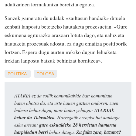
udaltzainen formakuntza bereizita egotea.
Sanzek gaineratu du udalak «zailtasun handiak» dituela
zenbait lanpostu betetzeko hautaketa prozesuetan. «Gure
eskumena egiturazko arazoari lotuta dago, eta nahiz eta
hautaketa prozesuak adostu, ez dugu emaitza positiborik
lortzen. Espero dugu aurten irekiko dugun lehiaketa
irekian lanpostu batzuk behintzat hornitzea».
POLITIKA
TOLOSA
ATARIA ez da soilik komunikabide bat: komunitate
baten ahotsa da, eta urte hauen guztien ondoren, zuen
babesa behar dugu, inoiz baino gehiago:
ATARIAk
behar du Tolosaldea
. Horregatik erronka bat daukagu
esku artean:
gure eskualdeko 28 herrietan hamarna
harpidedun berri
behar ditugu.
Zu falta zara, bazatoz?