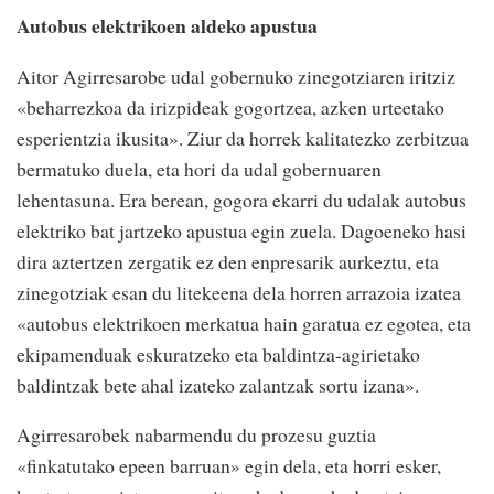
Autobus elektrikoen aldeko apustua
Aitor Agirresarobe udal gobernuko zinegotziaren iritziz
«beharrezkoa da irizpideak gogortzea, azken urteetako
esperientzia ikusita». Ziur da horrek kalitatezko zerbitzua
bermatuko duela, eta hori da udal gobernuaren
lehentasuna. Era berean, gogora ekarri du udalak autobus
elektriko bat jartzeko apustua egin zuela. Dagoeneko hasi
dira aztertzen zergatik ez den enpresarik aurkeztu, eta
zinegotziak esan du litekeena dela horren arrazoia izatea
«autobus elektrikoen merkatua hain garatua ez egotea, eta
ekipamenduak eskuratzeko eta baldintza-agirietako
baldintzak bete ahal izateko zalantzak sortu izana».
Agirresarobek nabarmendu du prozesu guztia
«finkatutako epeen barruan» egin dela, eta horri esker,