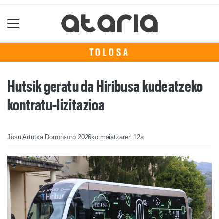
TOLOSA
Hutsik geratu da Hiribusa kudeatzeko
kontratu-lizitazioa
Josu Artutxa Dorronsoro
2026ko maiatzaren 12a