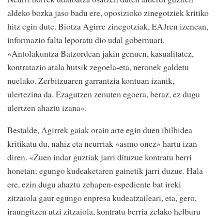
aldeko bozka jaso badu ere, oposizioko zinegotziek kritiko
hitz egin dute. Biotza Agirre zinegotziak, EAJren izenean,
informazio falta leporatu dio udal gobernuari.
«Antolakuntza Batzordean jakin genuen, kasualitatez,
kontratazio atala hutsik zegoela-eta, neronek galdetu
nuelako. Zerbitzuaren garrantzia kontuan izanik,
ulertezina da. Ezagutzen zenuten egoera, beraz, ez dugu
ulertzen ahaztu izana».
Bestalde, Agirrek gaiak orain arte egin duen ibilbidea
kritikatu du, nahiz eta neurriak «asmo onez» hartu izan
diren. «Zuen indar guztiak jarri dituzue kontratu berri
honetan; egungo kudeaketaren gainetik jarri duzue. Hala
ere, ezin dugu ahaztu zehapen-espediente bat ireki
zitzaiola gaur egungo enpresa kudeatzaileari, eta, gero,
iraungitzen utzi zitzaiola, kontratu berria zelako helburu