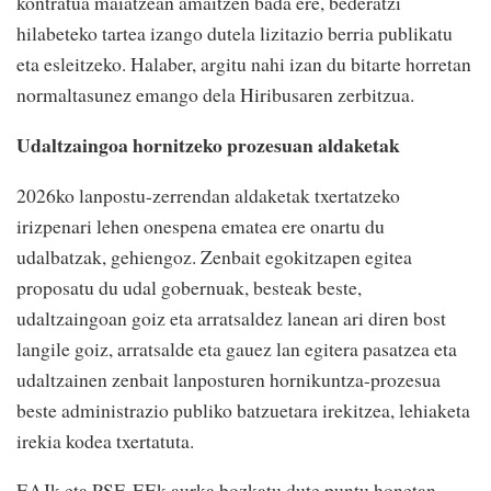
kontratua maiatzean amaitzen bada ere, bederatzi
hilabeteko tartea izango dutela lizitazio berria publikatu
eta esleitzeko. Halaber, argitu nahi izan du bitarte horretan
normaltasunez emango dela Hiribusaren zerbitzua.
Udaltzaingoa hornitzeko prozesuan aldaketak
2026ko lanpostu-zerrendan aldaketak txertatzeko
irizpenari lehen onespena ematea ere onartu du
udalbatzak, gehiengoz. Zenbait egokitzapen egitea
proposatu du udal gobernuak, besteak beste,
udaltzaingoan goiz eta arratsaldez lanean ari diren bost
langile goiz, arratsalde eta gauez lan egitera pasatzea eta
udaltzainen zenbait lanposturen hornikuntza-prozesua
beste administrazio publiko batzuetara irekitzea, lehiaketa
irekia kodea txertatuta.
EAJk eta PSE-EEk aurka bozkatu dute puntu honetan,