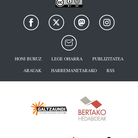
HONI BURUZ
LEGE OHARRA
PUBLIZITATEA
ARAUAK
HARREMANETARAKO
RSS