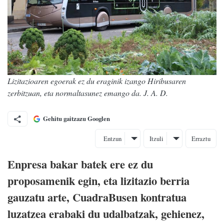
Lizitazioaren egoerak ez du eraginik izango Hiribusaren
zerbitzuan, eta normaltasunez emango da. J. A. D.
Gehitu gaitzazu Googlen
Entzun
Itzuli
Erraztu
Enpresa bakar batek ere ez du
proposamenik egin, eta lizitazio berria
gauzatu arte, CuadraBusen kontratua
luzatzea erabaki du udalbatzak, gehienez,