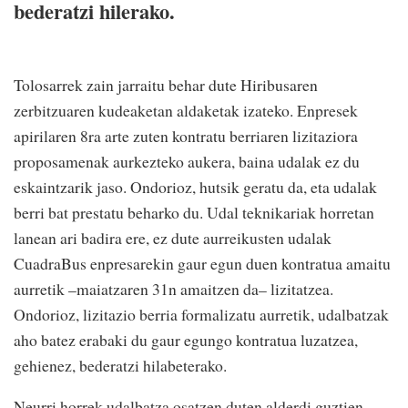
bederatzi hilerako.
Tolosarrek zain jarraitu behar dute Hiribusaren
zerbitzuaren kudeaketan aldaketak izateko. Enpresek
apirilaren 8ra arte zuten kontratu berriaren lizitaziora
proposamenak aurkezteko aukera, baina udalak ez du
eskaintzarik jaso. Ondorioz, hutsik geratu da, eta udalak
berri bat prestatu beharko du. Udal teknikariak horretan
lanean ari badira ere, ez dute aurreikusten udalak
CuadraBus enpresarekin gaur egun duen kontratua amaitu
aurretik –maiatzaren 31n amaitzen da– lizitatzea.
Ondorioz, lizitazio berria formalizatu aurretik, udalbatzak
aho batez erabaki du gaur egungo kontratua luzatzea,
gehienez, bederatzi hilabeterako.
Neurri horrek udalbatza osatzen duten alderdi guztien