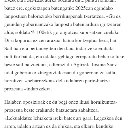
batez ere, egokitzapen batengatik: 2025ean egindako
lanpostuen balorazioko berrikuspenak txertatzea. «Gu ez
geunden gobernantzako lanpostu baten ardura igotzearen
alde, soldata % 100etik gora igotzea suposatzen zuelako.
Diru kopurua ez zen arazoa, baina kontzeptua bera, bai.
Sail hau eta bertan egiten den lana indartzeko erabaki
politiko bat da, eta udalak gehiago erreparatu beharko luke
beste sail batzuetan», adierazi du Agirrek. Josune Sanz
udal gobernuko zinegotziak esan du gobernantza saila
hornitzea «beharrezkoa» dela udalaren parte-hartze
prozesua «indartzeko».
Halaber, oposizioak ez du begi onez ikusi hornikuntza-
prozesua beste erakunde batzuetara zabaltzea.
«Lekualdatze lehiaketa ireki batez ari gara. Legezkoa den
arren, udalen artean ez da ohikoa, eta elkarri kenduko