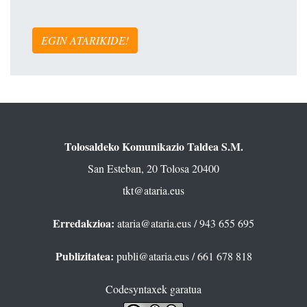
EGIN ATARIKIDE!
Tolosaldeko Komunikazio Taldea S.M.
San Esteban, 20 Tolosa 20400
tkt@ataria.eus
Erredakzioa:
ataria@ataria.eus
/ 943 655 695
Publizitatea:
publi@ataria.eus
/ 661 678 818
Codesyntaxek garatua