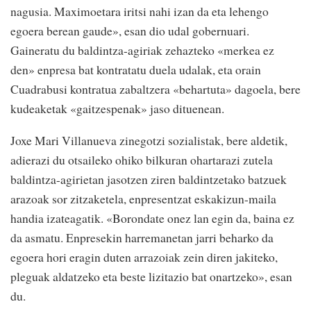
nagusia. Maximoetara iritsi nahi izan da eta lehengo
egoera berean gaude», esan dio udal gobernuari.
Gaineratu du baldintza-agiriak zehazteko «merkea ez
den» enpresa bat kontratatu duela udalak, eta orain
Cuadrabusi kontratua zabaltzera «behartuta» dagoela, bere
kudeaketak «gaitzespenak» jaso dituenean.
Joxe Mari Villanueva zinegotzi sozialistak, bere aldetik,
adierazi du otsaileko ohiko bilkuran ohartarazi zutela
baldintza-agirietan jasotzen ziren baldintzetako batzuek
arazoak sor zitzaketela, enpresentzat eskakizun-maila
handia izateagatik. «Borondate onez lan egin da, baina ez
da asmatu. Enpresekin harremanetan jarri beharko da
egoera hori eragin duten arrazoiak zein diren jakiteko,
pleguak aldatzeko eta beste lizitazio bat onartzeko», esan
du.