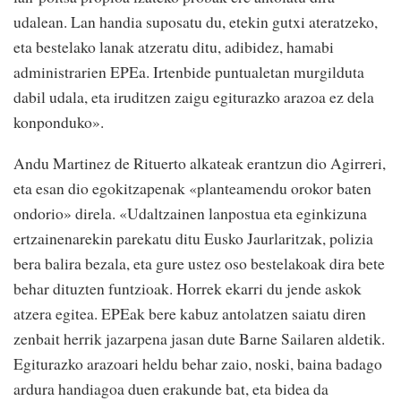
udalean. Lan handia suposatu du, etekin gutxi ateratzeko,
eta bestelako lanak atzeratu ditu, adibidez, hamabi
administrarien EPEa. Irtenbide puntualetan murgilduta
dabil udala, eta iruditzen zaigu egiturazko arazoa ez dela
konponduko».
Andu Martinez de Rituerto alkateak erantzun dio Agirreri,
eta esan dio egokitzapenak «planteamendu orokor baten
ondorio» direla. «Udaltzainen lanpostua eta eginkizuna
ertzainenarekin parekatu ditu Eusko Jaurlaritzak, polizia
bera balira bezala, eta gure ustez oso bestelakoak dira bete
behar dituzten funtzioak. Horrek ekarri du jende askok
atzera egitea. EPEak bere kabuz antolatzen saiatu diren
zenbait herrik jazarpena jasan dute Barne Sailaren aldetik.
Egiturazko arazoari heldu behar zaio, noski, baina badago
ardura handiagoa duen erakunde bat, eta bidea da