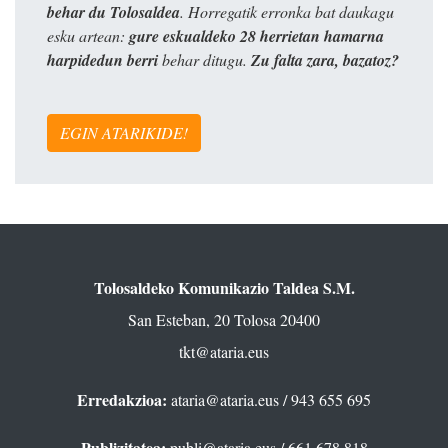
behar du Tolosaldea
. Horregatik erronka bat daukagu
esku artean:
gure eskualdeko 28 herrietan hamarna
harpidedun berri
behar ditugu.
Zu falta zara, bazatoz?
EGIN ATARIKIDE!
Tolosaldeko Komunikazio Taldea S.M.
San Esteban, 20 Tolosa 20400
tkt@ataria.eus
Erredakzioa:
ataria@ataria.eus
/ 943 655 695
Publizitatea:
publi@ataria.eus
/ 661 678 818