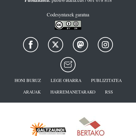
Codesyntaxek garatua
HONI BURUZ
LEGE OHARRA
PUBLIZITATEA
ARAUAK
HARREMANETARAKO
RSS