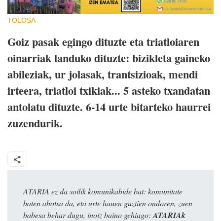
TOLOSA
Goiz pasak egingo dituzte eta triatloiaren
oinarriak landuko dituzte: bizikleta gaineko
abileziak, ur jolasak, trantsizioak, mendi
irteera, triatloi txikiak... 5 asteko txandatan
antolatu dituzte. 6-14 urte bitarteko haurrei
zuzendurik.
ATARIA ez da soilik komunikabide bat: komunitate
baten ahotsa da, eta urte hauen guztien ondoren, zuen
babesa behar dugu, inoiz baino gehiago:
ATARIAk