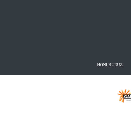
HONI BURUZ