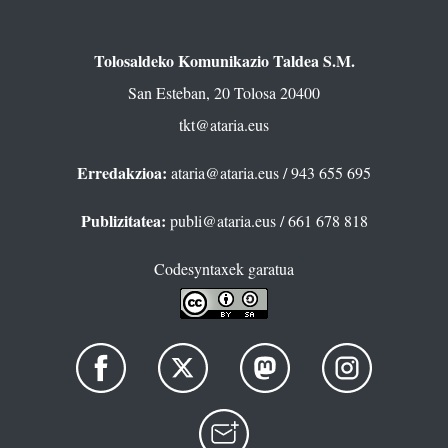
Tolosaldeko Komunikazio Taldea S.M.
San Esteban, 20 Tolosa 20400
tkt@ataria.eus
Erredakzioa:
ataria@ataria.eus
/ 943 655 695
Publizitatea:
publi@ataria.eus
/ 661 678 818
Codesyntaxek garatua