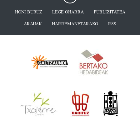
HONI BURUZ
LEGE OHARRA
PUBLIZITATEA
ARAUAK
HARREMANETARAKO
RSS