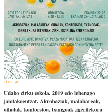
TOLOSA
Udako zirku eskola. 2019 edo lehenago
jaiotakoentzat. Akrobaziak, malabareak,
oihalak, kontorsioa, txangoak ,igerilekura