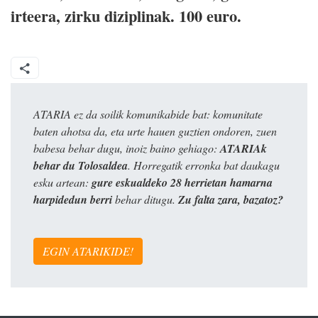
irteera, zirku diziplinak. 100 euro.
ATARIA ez da soilik komunikabide bat: komunitate
baten ahotsa da, eta urte hauen guztien ondoren, zuen
babesa behar dugu, inoiz baino gehiago:
ATARIAk
behar du Tolosaldea
. Horregatik erronka bat daukagu
esku artean:
gure eskualdeko 28 herrietan hamarna
harpidedun berri
behar ditugu.
Zu falta zara, bazatoz?
EGIN ATARIKIDE!