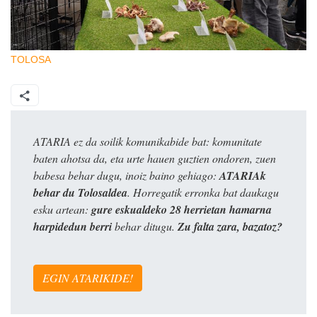
TOLOSA
ATARIA ez da soilik komunikabide bat: komunitate
baten ahotsa da, eta urte hauen guztien ondoren, zuen
babesa behar dugu, inoiz baino gehiago:
ATARIAk
behar du Tolosaldea
. Horregatik erronka bat daukagu
esku artean:
gure eskualdeko 28 herrietan hamarna
harpidedun berri
behar ditugu.
Zu falta zara, bazatoz?
EGIN ATARIKIDE!