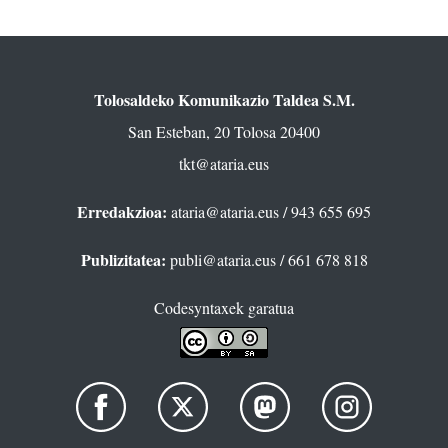
Tolosaldeko Komunikazio Taldea S.M.
San Esteban, 20 Tolosa 20400
tkt@ataria.eus
Erredakzioa:
ataria@ataria.eus
/ 943 655 695
Publizitatea:
publi@ataria.eus
/ 661 678 818
Codesyntaxek garatua