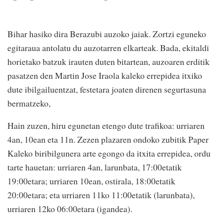
Bihar hasiko dira Berazubi auzoko jaiak. Zortzi eguneko
egitaraua antolatu du auzotarren elkarteak. Bada, ekitaldi
horietako batzuk irauten duten bitartean, auzoaren erditik
pasatzen den Martin Jose Iraola kaleko errepidea itxiko
dute ibilgailuentzat, festetara joaten direnen segurtasuna
bermatzeko,
Hain zuzen, hiru egunetan etengo dute trafikoa: urriaren
4an, 10ean eta 11n. Zezen plazaren ondoko zubitik Paper
Kaleko biribilgunera arte egongo da itxita errepidea, ordu
tarte hauetan: urriaren 4an, larunbata, 17:00etatik
19:00etara; urriaren 10ean, ostirala, 18:00etatik
20:00etara; eta urriaren 11ko 11:00etatik (larunbata),
urriaren 12ko 06:00etara (igandea).