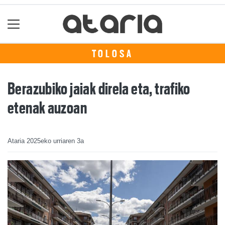
TOLOSA
Berazubiko jaiak direla eta, trafiko
etenak auzoan
Ataria
2025eko urriaren 3a