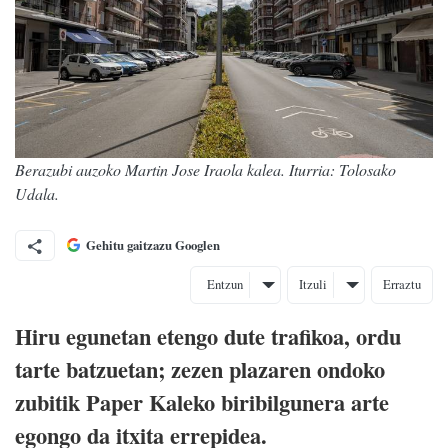
Berazubi auzoko Martin Jose Iraola kalea. Iturria: Tolosako
Udala.
Gehitu gaitzazu Googlen
Entzun
Itzuli
Erraztu
Hiru egunetan etengo dute trafikoa, ordu
tarte batzuetan; zezen plazaren ondoko
zubitik Paper Kaleko biribilgunera arte
egongo da itxita errepidea.