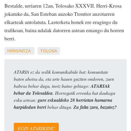
Bestalde, urriaren 12an, Tolosako XXXVII. Herri-Krosa
jokatuko da, San Esteban auzoko Ttonttor auzotarren
elkarteak antolatuta. Lasterketa honek ere eragingo du
trafikoan, baina udalak datorren astean emango du horren
berri.
HIRIGINTZA
TOLOSA
ATARIA ez da soilik komunikabide bat: komunitate
baten ahotsa da, eta urte hauen guztien ondoren, zuen
babesa behar dugu, inoiz baino gehiago:
ATARIAk
behar du Tolosaldea
. Horregatik erronka bat daukagu
esku artean:
gure eskualdeko 28 herrietan hamarna
harpidedun berri
behar ditugu.
Zu falta zara, bazatoz?
EGIN ATARIKIDE!