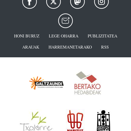
HONI BURUZ
LEGE OHARRA
PUBLIZITATEA
ARAUAK
HARREMANETARAKO
RSS