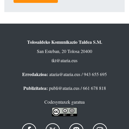
Tolosaldeko Komunikazio Taldea S.M.
San Esteban, 20 Tolosa 20400
tkt@ataria.eus
Erredakzioa:
ataria@ataria.eus
/ 943 655 695
Publizitatea:
publi@ataria.eus
/ 661 678 818
Codesyntaxek garatua