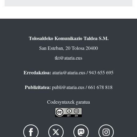
Tolosaldeko Komunikazio Taldea S.M.
San Esteban, 20 Tolosa 20400
tkt@ataria.eus
Erredakzioa:
ataria@ataria.eus
/ 943 655 695
Publizitatea:
publi@ataria.eus
/ 661 678 818
Codesyntaxek garatua