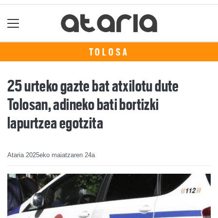
TOLOSA
25 urteko gazte bat atxilotu dute
Tolosan, adineko bati bortizki
lapurtzea egotzita
Ataria
2025eko maiatzaren 24a