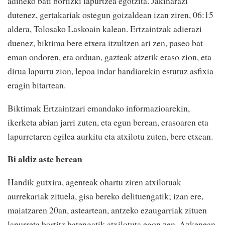
adineko bati bortizki lapurtzea egotzita. Jakinarazi
dutenez, gertakariak ostegun goizaldean izan ziren, 06:15
aldera, Tolosako Laskoain kalean. Ertzaintzak adierazi
duenez, biktima bere etxera itzultzen ari zen, paseo bat
eman ondoren, eta orduan, gazteak atzetik eraso zion, eta
dirua lapurtu zion, lepoa indar handiarekin estutuz asfixia
eragin bitartean.
Biktimak Ertzaintzari emandako informazioarekin,
ikerketa abian jarri zuten, eta egun berean, erasoaren eta
lapurretaren egilea aurkitu eta atxilotu zuten, bere etxean.
Bi aldiz aste berean
Handik gutxira, agenteak ohartu ziren atxilotuak
aurrekariak zituela, gisa bereko delituengatik; izan ere,
maiatzaren 20an, asteartean, antzeko ezaugarriak zituen
lapurreta bortitz batengatik atxilotuta egon zen.
Azkenean,