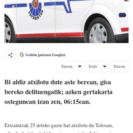
Gehitu gaitzazu Googlen
Entzun
Itzuli
Erraztu
Bi aldiz atxilotu dute aste berean, gisa
bereko delituengatik; azken gertakaria
ostegunean izan zen, 06:15ean.
Ertzaintzak 25 urteko gazte bat atxilotu du Tolosan,