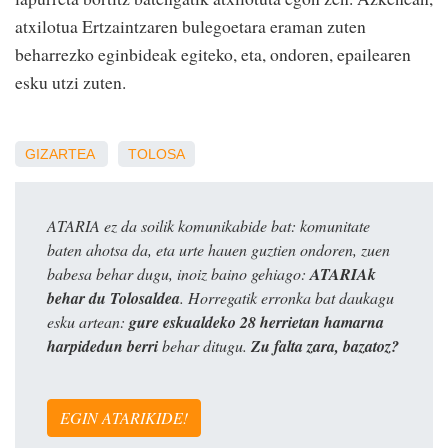
atxilotua
Ertzaintzaren
bulegoetara
eraman
zuten
beharrezko
eginbideak
egiteko,
eta,
ondoren,
epailearen
esku
utzi
zuten.
GIZARTEA
TOLOSA
ATARIA ez da soilik komunikabide bat: komunitate
baten ahotsa da, eta urte hauen guztien ondoren, zuen
babesa behar dugu, inoiz baino gehiago:
ATARIAk
behar du Tolosaldea
. Horregatik erronka bat daukagu
esku artean:
gure eskualdeko 28 herrietan hamarna
harpidedun berri
behar ditugu.
Zu falta zara, bazatoz?
EGIN ATARIKIDE!