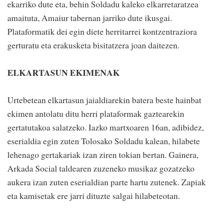
ekarriko dute eta, behin Soldadu kaleko elkarretaratzea
amaituta, Amaiur tabernan jarriko dute ikusgai.
Plataformatik dei egin diete herritarrei kontzentraziora
gerturatu eta erakusketa bisitatzera joan daitezen.
ELKARTASUN EKIMENAK
Urtebetean elkartasun jaialdiarekin batera beste hainbat
ekimen antolatu ditu herri plataformak gaztearekin
gertatutakoa salatzeko. Iazko martxoaren 16an, adibidez,
eserialdia egin zuten Tolosako Soldadu kalean, hilabete
lehenago gertakariak izan ziren tokian bertan. Gainera,
Arkada Social taldearen zuzeneko musikaz gozatzeko
aukera izan zuten eserialdian parte hartu zutenek. Zapiak
eta kamisetak ere jarri dituzte salgai hilabeteotan.