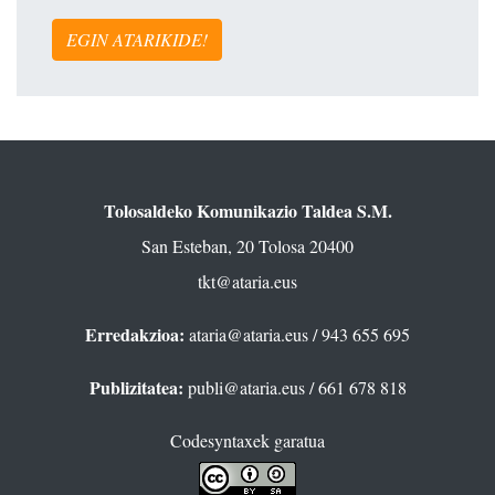
EGIN ATARIKIDE!
Tolosaldeko Komunikazio Taldea S.M.
San Esteban, 20 Tolosa 20400
tkt@ataria.eus
Erredakzioa:
ataria@ataria.eus
/ 943 655 695
Publizitatea:
publi@ataria.eus
/ 661 678 818
Codesyntaxek garatua