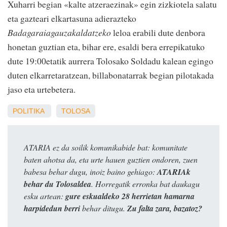
Xuharri begian «kalte atzeraezinak» egin zizkiotela salatu
eta gazteari elkartasuna adierazteko
Badagaraiagauzakaldatzeko
leloa erabili dute denbora
honetan guztian eta, bihar ere, esaldi bera errepikatuko
dute 19:00etatik aurrera Tolosako Soldadu kalean egingo
duten elkarretaratzean, billabonatarrak begian pilotakada
jaso eta urtebetera.
POLITIKA
TOLOSA
ATARIA ez da soilik komunikabide bat: komunitate
baten ahotsa da, eta urte hauen guztien ondoren, zuen
babesa behar dugu, inoiz baino gehiago:
ATARIAk
behar du Tolosaldea
. Horregatik erronka bat daukagu
esku artean:
gure eskualdeko 28 herrietan hamarna
harpidedun berri
behar ditugu.
Zu falta zara, bazatoz?