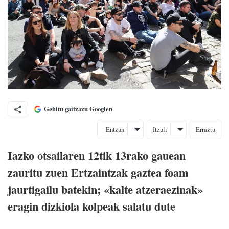
Gehitu gaitzazu Googlen
Entzun
Itzuli
Erraztu
Iazko otsailaren 12tik 13rako gauean
zauritu zuen Ertzaintzak gaztea foam
jaurtigailu batekin; «kalte atzeraezinak»
eragin dizkiola kolpeak salatu dute