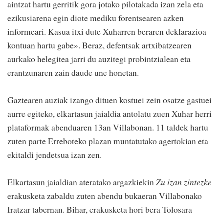
aintzat hartu gerritik gora jotako pilotakada izan zela eta
ezikusiarena egin diote mediku forentsearen azken
informeari. Kasua itxi dute Xuharren beraren deklarazioa
kontuan hartu gabe». Beraz, defentsak artxibatzearen
aurkako helegitea jarri du auzitegi probintzialean eta
erantzunaren zain daude une honetan.
Gaztearen auziak izango dituen kostuei zein osatze gastuei
aurre egiteko, elkartasun jaialdia antolatu zuen Xuhar herri
plataformak abenduaren 13an Villabonan. 11 taldek hartu
zuten parte Erreboteko plazan muntatutako agertokian eta
ekitaldi jendetsua izan zen.
Elkartasun jaialdian ateratako argazkiekin
Zu izan zintezke
erakusketa zabaldu zuten abendu bukaeran Villabonako
Iratzar tabernan. Bihar, erakusketa hori bera Tolosara