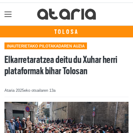
TOLOSA
INAUTERIETAKO PILOTAKADAREN AUZIA
Elkarretaratzea deitu du Xuhar herri
plataformak bihar Tolosan
Ataria
2025eko otsailaren 13a