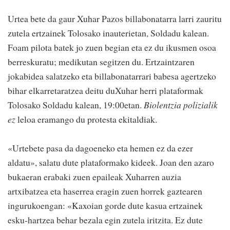
Urtea bete da gaur Xuhar Pazos billabonatarra larri zauritu
zutela ertzainek Tolosako inauterietan, Soldadu kalean.
Foam pilota batek jo zuen begian eta ez du ikusmen osoa
berreskuratu; medikutan segitzen du. Ertzaintzaren
jokabidea salatzeko eta billabonatarrari babesa agertzeko
bihar elkarretaratzea deitu duXuhar herri plataformak
Tolosako Soldadu kalean, 19:00etan.
Biolentzia polizialik
ez
leloa eramango du protesta ekitaldiak.
«Urtebete pasa da dagoeneko eta hemen ez da ezer
aldatu», salatu dute plataformako kideek. Joan den azaro
bukaeran erabaki zuen epaileak Xuharren auzia
artxibatzea eta haserrea eragin zuen horrek gaztearen
ingurukoengan: «Kaxoian gorde dute kasua ertzainek
esku-hartzea behar bezala egin zutela iritzita. Ez dute