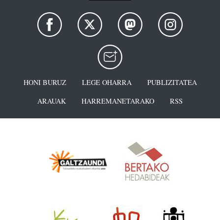
HONI BURUZ
LEGE OHARRA
PUBLIZITATEA
ARAUAK
HARREMANETARAKO
RSS