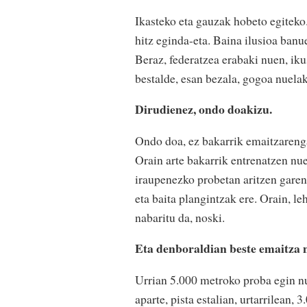
Ikasteko eta gauzak hobeto egiteko
hitz eginda-eta. Baina ilusioa banu
Beraz, federatzea erabaki nuen, ikus
bestalde, esan bezala, gogoa nuela
Dirudienez, ondo doakizu.
Ondo doa, ez bakarrik emaitzarenga
Orain arte bakarrik entrenatzen nue
iraupenezko probetan aritzen gare
eta baita plangintzak ere. Orain, l
nabaritu da, noski.
Eta denboraldian beste emaitza 
Urrian 5.000 metroko proba egin nu
aparte, pista estalian, urtarrilean