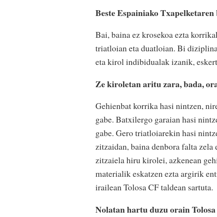
Beste Espainiako Txapelketaren 
Bai, baina ez krosekoa ezta korrika
triatloian eta duatloian. Bi dizipl
eta kirol indibidualak izanik, esker
Ze kiroletan aritu zara, bada, or
Gehienbat korrika hasi nintzen, nire
gabe. Batxilergo garaian hasi nintze
gabe. Gero triatloiarekin hasi nint
zitzaidan, baina denbora falta zela 
zitzaiela hiru kirolei, azkenean ge
materialik eskatzen ezta argirik ent
irailean Tolosa CF taldean sartuta.
Nolatan hartu duzu orain Tolosa