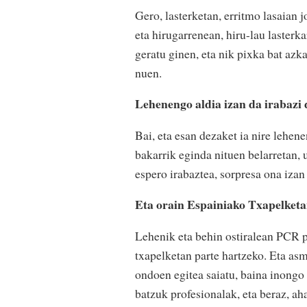
Gero, lasterketan, erritmo lasaian 
eta hirugarrenean, hiru-lau lasterk
geratu ginen, eta nik pixka bat azk
nuen.
Lehenengo aldia izan da irabazi 
Bai, eta esan dezaket ia nire lehen
bakarrik eginda nituen belarretan, 
espero irabaztea, sorpresa ona izan
Eta orain Espainiako Txapelket
Lehenik eta behin ostiralean PCR p
txapelketan parte hartzeko. Eta asmo
ondoen egitea saiatu, baina inongo
batzuk profesionalak, eta beraz, aha