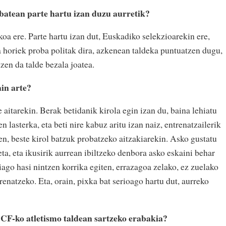
batean parte hartu izan duzu aurretik?
koa ere. Parte hartu izan dut, Euskadiko selekzioarekin ere,
ina horiek proba politak dira, azkenean taldeka puntuatzen dugu,
tzen da talde bezala joatea.
ain arte?
 aitarekin. Berak betidanik kirola egin izan du, baina lehiatu
n lasterka, eta beti nire kabuz aritu izan naiz, entrenatzailerik
zen, beste kirol batzuk probatzeko aitzakiarekin. Asko gustatu
eta, eta ikusirik aurrean ibiltzeko denbora asko eskaini behar
hiago hasi nintzen korrika egiten, errazagoa zelako, ez zuelako
renatzeko. Eta, orain, pixka bat serioago hartu dut, aurreko
 CF-ko atletismo taldean sartzeko erabakia?