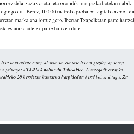
ori ez dela guztiz osatu, eta oraindik min pixka batekin nabil.
 egingo dut. Berez, 10.000 metroko proba bat egiteko asmoa du
rretan marka ona lortuz gero, Iberiar Txapelketan parte hartze
eta estatuko atletek parte hartzen dute.
bat: komunitate baten ahotsa da, eta urte hauen guztien ondoren,
ino gehiago:
ATARIAk behar du Tolosaldea
. Horregatik erronka
kualdeko 28 herrietan hamarna harpidedun berri
behar ditugu.
Zu