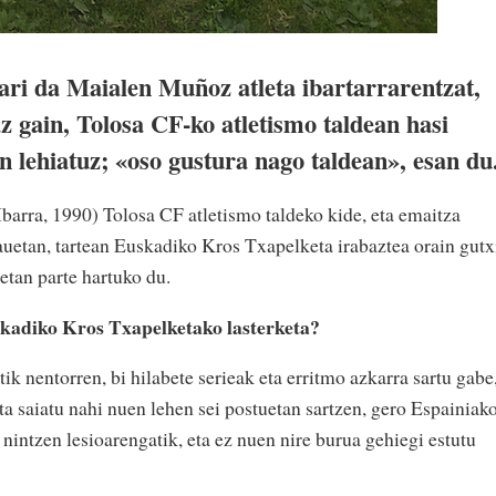
ari da Maialen Muñoz atleta ibartarrarentzat,
z gain, Tolosa CF-ko atletismo taldean hasi
an lehiatuz; «oso gustura nago taldean», esan du
barra, 1990) Tolosa CF atletismo taldeko kide, eta emaitza
hauetan, tartean Euskadiko Kros Txapelketa irabaztea orain gutx
tan parte hartuko du.
skadiko Kros Txapelketako lasterketa?
ik nentorren, bi hilabete serieak eta erritmo azkarra sartu gabe
ta saiatu nahi nuen lehen sei postuetan sartzen, gero Espainiak
nintzen lesioarengatik, eta ez nuen nire burua gehiegi estutu