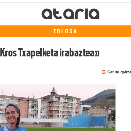
TOLOSA
Kros Txapelketa irabaztea»
Gehitu gaitz