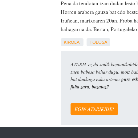
Pena da tendoian izan dudan lesio h
Horren arabera gauza bat edo beste
Iruñean, martxoaren 20an. Proba ho
baliagarria da. Bertan, Portugaleko 
KIROLA
TOLOSA
ATARIA ez da soilik komunikabide 
zuen babesa behar dugu, inoiz ba
bat daukagu esku artean:
gure es
falta zara, bazatoz?
EGIN ATARIKIDE!