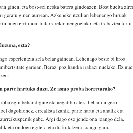
joan ginen, eta bost-sei neska batera gindoazen. Bost buelta zire
ari geratu ginen aurrean. Azkeneko itzulian lehenengo hiruak
artu nuen erritmoa, indarrarekin nengoelako, eta irabaztea lortu
duzuna, ezta?
engo esperientzia zela belar gainean. Lehenago beste bi kros
unibertsitate garaian. Beraz, poz handia irabazi nuelako. Ez nue
 zen.
an parte hartuko duzu. Ze asmo proba horretarako?
roba egin behar digute eta negatibo atera behar du gero
ei dagokionez, errealista izanik, parte hartu eta ahalik eta
 aurreikuspenik gabe. Argi dago oso jende ona joango dela,
lik eta ondoen egitera eta disfrutatzera joango gara.