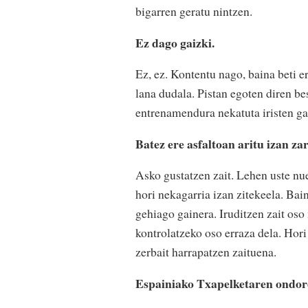
bigarren geratu nintzen.
Ez dago gaizki.
Ez, ez. Kontentu nago, baina beti e
lana dudala. Pistan egoten diren be
entrenamendura nekatuta iristen ga
Batez ere asfaltoan aritu izan za
Asko gustatzen zait. Lehen uste nue
hori nekagarria izan zitekeela. Bai
gehiago gainera. Iruditzen zait oso
kontrolatzeko oso erraza dela. Hori
zerbait harrapatzen zaituena.
Espainiako Txapelketaren ondor