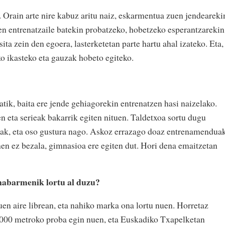
. Orain arte nire kabuz aritu naiz, eskarmentua zuen jendeareki
en entrenatzaile batekin probatzeko, hobetzeko esperantzarekin
ita zein den egoera, lasterketetan parte hartu ahal izateko. Eta,
ko ikasteko eta gauzak hobeto egiteko.
tik, baita ere jende gehiagorekin entrenatzen hasi naizelako.
n eta serieak bakarrik egiten nituen. Taldetxoa sortu dugu
nak, eta oso gustura nago. Askoz errazago doaz entrenamenduak
ehen ez bezala, gimnasioa ere egiten dut. Hori dena emaitzetan
nabarmenik lortu al duzu?
en aire librean, eta nahiko marka ona lortu nuen. Horretaz
, 3.000 metroko proba egin nuen, eta Euskadiko Txapelketan