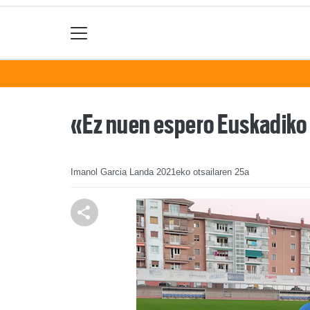
«Ez nuen espero Euskadiko 
Imanol Garcia Landa
2021eko otsailaren 25a