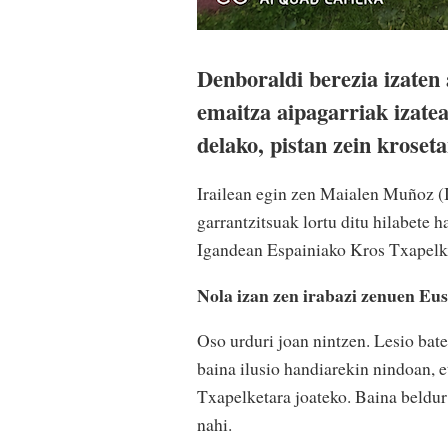
Denboraldi berezia izaten 
emaitza aipagarriak izatea
delako, pistan zein kroset
Irailean egin zen Maialen Muñoz (I
garrantzitsuak lortu ditu hilabete 
Igandean Espainiako Kros Txapelke
Nola izan zen irabazi zenuen Eu
Oso urduri joan nintzen. Lesio batet
baina ilusio handiarekin nindoan, e
Txapelketara joateko. Baina beldur 
nahi.