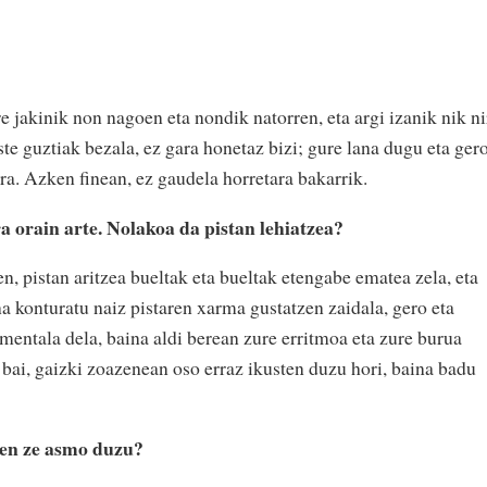
re jakinik non nagoen eta nondik natorren, eta argi izanik nik ni
ste guztiak bezala, ez gara honetaz bizi; gure lana dugu eta ger
ra. Azken finean, ez gaudela horretara bakarrik.
ra orain arte. Nolakoa da pistan lehiatzea?
n, pistan aritzea bueltak eta bueltak etengabe ematea zela, eta
na konturatu naiz pistaren xarma gustatzen zaidala, gero eta
 mentala dela, baina aldi berean zure erritmoa eta zure burua
 bai, gaizki zoazenean oso erraz ikusten duzu hori, baina badu
en ze asmo duzu?