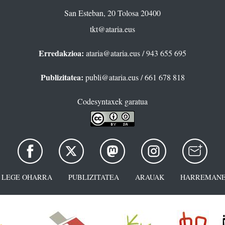
San Esteban, 20 Tolosa 20400
tkt@ataria.eus
Erredakzioa:
ataria@ataria.eus
/ 943 655 695
Publizitatea:
publi@ataria.eus
/ 661 678 818
Codesyntaxek garatua
LEGE OHARRA
PUBLIZITATEA
ARAUAK
HARREMANE