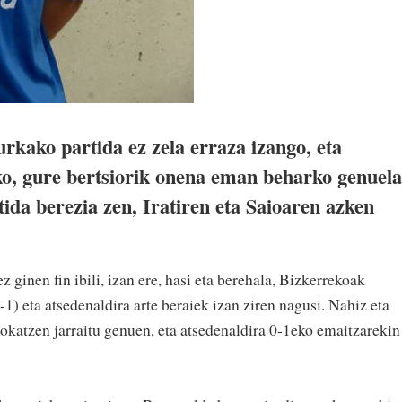
rkako partida ez zela erraza izango, eta
eko, gure bertsiorik onena eman beharko genuela
tida berezia zen, Iratiren eta Saioaren azken
z ginen fin ibili, izan ere, hasi eta berehala, Bizkerrekoak
-1) eta atsedenaldira arte beraiek izan ziren nagusi. Nahiz eta
rokatzen jarraitu genuen, eta atsedenaldira 0-1eko emaitzarekin