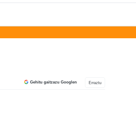
Gehitu gaitzazu Googlen
Erraztu