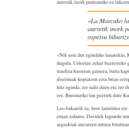
aurretik inork pentsatuko ez lukeen
«La Marcako lan
aurretik inork 
ospetsu bihurtz
«Nik uste dut egindako lanarekin, K
dugula. Urteetan zehar bazterreko g
iraultza hasieran gainera, baita ka
diseinuak kopiatzen ezta bitan erre
hitz eginda, zer nahi duen eta zer 
ere. Buruturiko lan guztiek dute K
Leo bakarrik ez, bere lantaldea ere
eman zidaten. Davidek lagundu nind
argazkiak ateratzen nituen bitartea