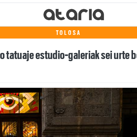
TOLOSA
tatuaje estudio-galeriak sei urte b