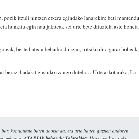
 pozik itzuli nintzen etxera egindako lanarekin; beti mantend
ta hunkitu egin nau jakiteak sei urte bete dituztela aste honeta
oteak, beste batean beharko du izan, iritsiko dira garai hobeak,
itut beraz, badakit gustuko izango dutela… Urte askotarako, La
bat: komunitate baten ahotsa da, eta urte hauen guztien ondoren,
ino gehiago:
ATARIAk behar du Tolosaldea
. Horregatik erronka