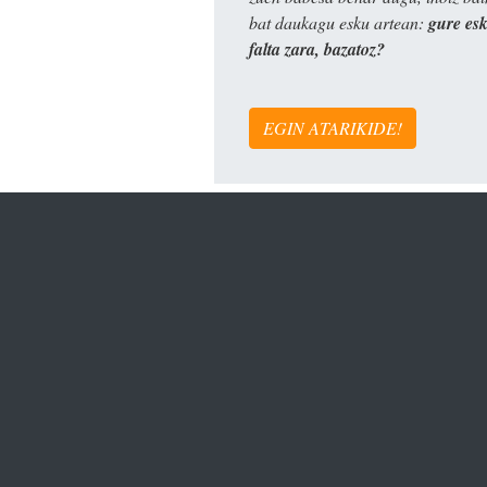
bat daukagu esku artean:
gure es
falta zara, bazatoz?
EGIN ATARIKIDE!