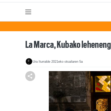
La Marca, Kubako lehenengo 
Ura Iturralde
2021eko otsailaren 5a