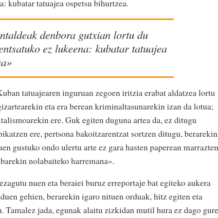
a: kubatar tatuajea ospetsu bihurtzea.
taldeak denbora gutxian lortu du
pentsatuko ez lukeena: kubatar tatuajea
ea»
uban tatuajearen inguruan zegoen iritzia erabat aldatzea lortu
izartearekin eta era berean kriminaltasunarekin izan da lotua;
pitalismoarekin ere. Guk egiten duguna artea da, ez ditugu
pikatzen ere, pertsona bakoitzarentzat sortzen ditugu, berarekin
duen gustuko ondo ulertu arte ez gara hasten paperean marrazte
ubarekin nolabaiteko harremana».
 ezagutu nuen eta beraiei buruz erreportaje bat egiteko aukera
uen gehien, berarekin igaro nituen orduak, hitz egiten eta
n. Tamalez jada, egunak alaitu zizkidan mutil hura ez dago gur