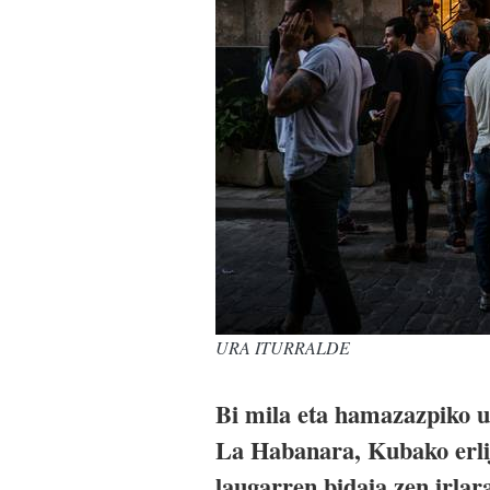
URA ITURRALDE
Bi mila eta hamazazpiko ur
La Habanara, Kubako erliji
laugarren bidaia zen irlara