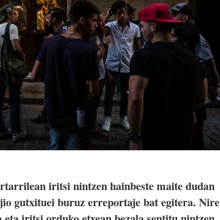
tarrilean iritsi nintzen hainbeste maite dudan
o gutxituei buruz erreportaje bat egitera. Nire
 eta iritsi orduko etxean bezala sentitu nintzen.