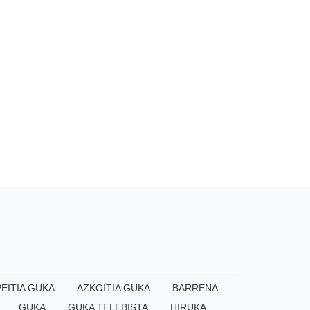
EITIA GUKA
AZKOITIA GUKA
BARRENA
GUKA
GUKA TELEBISTA
HIRUKA