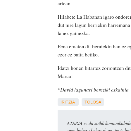
artean.
Hilabete La Habanan igaro ondoren,
dut nire lagun berriekin harremana e
lanez gainezka.
Pena ematen dit beraiekin han ez eg
ezer ez baita betiko.
Idatzi honen bitartez zoriontzen d
Marca!
*David lagunari bereziki eskainia
IRITZIA
TOLOSA
ATARIA ez da soilik komunikabide 
zuen babesa behar dugu, inoiz ba