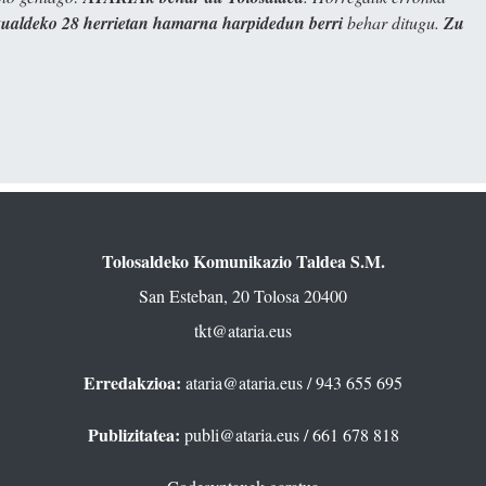
kualdeko 28 herrietan hamarna harpidedun berri
behar ditugu.
Zu
Tolosaldeko Komunikazio Taldea S.M.
San Esteban, 20 Tolosa 20400
tkt@ataria.eus
Erredakzioa:
ataria@ataria.eus
/ 943 655 695
Publizitatea:
publi@ataria.eus
/ 661 678 818