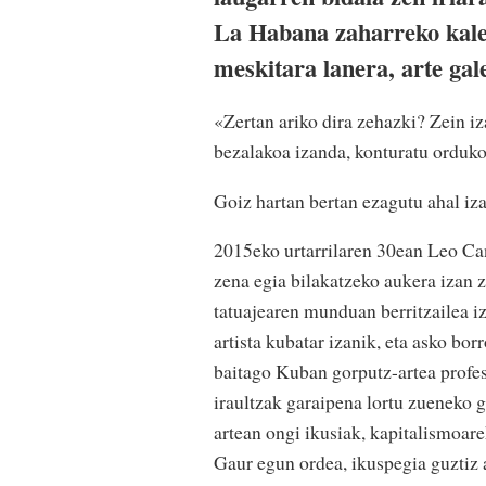
La Habana zaharreko kalee
meskitara lanera, arte gale
«Zertan ariko dira zehazki? Zein i
bezalakoa izanda, konturatu orduko
Goiz hartan bertan ezagutu ahal iz
2015eko urtarrilaren 30ean Leo Can
zena egia bilakatzeko aukera izan z
tatuajearen munduan berritzailea i
artista kubatar izanik, eta asko bor
baitago Kuban gorputz-artea profes
iraultzak garaipena lortu zueneko g
artean ongi ikusiak, kapitalismoare
Gaur egun ordea, ikuspegia guztiz 