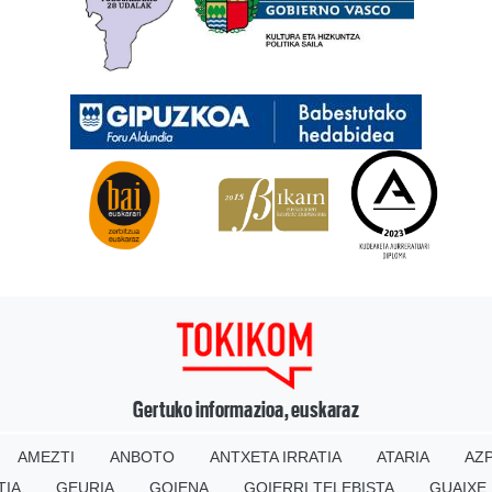
Gertuko informazioa, euskaraz
AMEZTI
ANBOTO
ANTXETA IRRATIA
ATARIA
AZP
TIA
GEURIA
GOIENA
GOIERRI TELEBISTA
GUAIXE