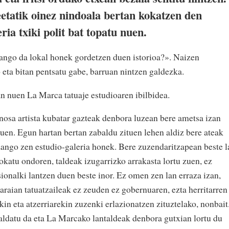
tatik oinez nindoala bertan kokatzen den
ria txiki polit bat topatu nuen.
zango da lokal honek gordetzen duen istorioa?». Naizen
 eta bitan pentsatu gabe, barruan nintzen galdezka.
an nuen La Marca tatuaje estudioaren ibilbidea.
osa artista kubatar gazteak denbora luzean bere ametsa izan
uen. Egun hartan bertan zabaldu zituen lehen aldiz bere ateak
zango zen estudio-galeria honek. Bere zuzendaritzapean beste l
rokatu ondoren, taldeak izugarrizko arrakasta lortu zuen, ez
ionalki lantzen duen beste inor. Ez omen zen lan erraza izan,
araian tatuatzaileak ez zeuden ez gobernuaren, ezta herritarren
kin eta atzerriarekin zuzenki erlazionatzen zituztelako, nonbait
aldatu da eta La Marcako lantaldeak denbora gutxian lortu du