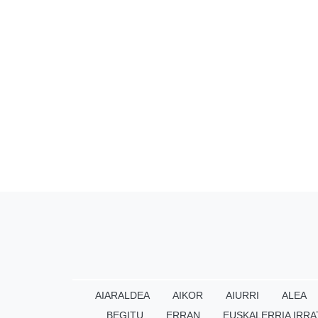
AIARALDEA
AIKOR
AIURRI
ALEA
BEGITU
ERRAN
EUSKALERRIA IRRA