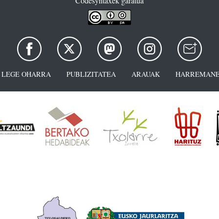
Codesyntaxek garatua
LEGE OHARRA
PUBLIZITATEA
ARAUAK
HARREMANE