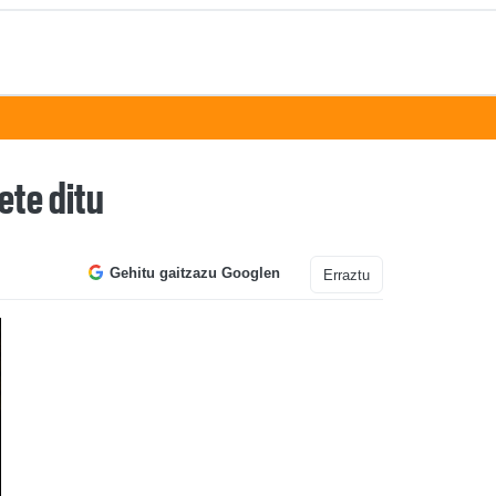
ete ditu
Gehitu gaitzazu Googlen
Erraztu