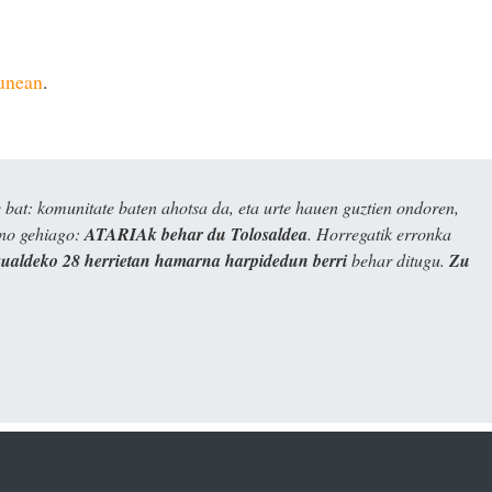
gunean
.
bat: komunitate baten ahotsa da, eta urte hauen guztien ondoren,
ino gehiago:
ATARIAk behar du Tolosaldea
. Horregatik erronka
kualdeko 28 herrietan hamarna harpidedun berri
behar ditugu.
Zu