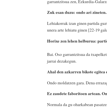
garrantzitsua zen, Ezkurdia-Galarza
Zuk esan duzu: ondo ari zineten.
Lehiakorrak izan ginen partida guzti
unera arte lehiatu ginen [22-19 gal
Horixe zen lehen helburua: parti
Bai. Oso garrantzitsua da txapelket
jarrai dezakegun.
Ahal den azkarren bikote egitea d
Ondo moldatzen gara. Dena errazag
Ez zaudete faboritoen artean. O
Normala da gu oharkabean pasatzea.