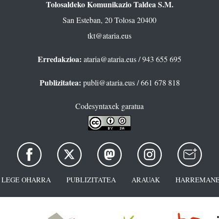
Tolosaldeko Komunikazio Taldea S.M.
San Esteban, 20 Tolosa 20400
tkt@ataria.eus
Erredakzioa:
ataria@ataria.eus
/ 943 655 695
Publizitatea:
publi@ataria.eus
/ 661 678 818
Codesyntaxek garatua
LEGE OHARRA
PUBLIZITATEA
ARAUAK
HARREMANE