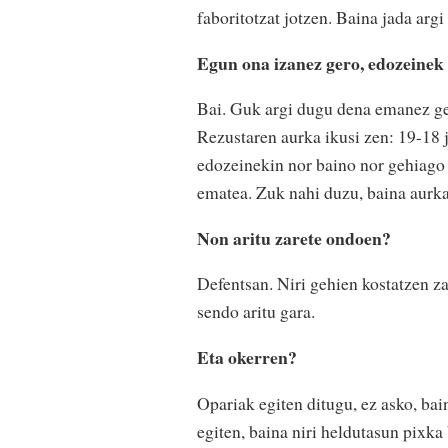
faboritotzat jotzen. Baina jada argi
Egun ona izanez gero, edozeinek 
Bai. Guk argi dugu dena emanez ger
Rezustaren aurka ikusi zen: 19-18 j
edozeinekin nor baino nor gehiago 
ematea. Zuk nahi duzu, baina aurka
Non aritu zarete ondoen?
Defentsan. Niri gehien kostatzen z
sendo aritu gara.
Eta okerren?
Opariak egiten ditugu, ez asko, ba
egiten, baina niri heldutasun pixka b