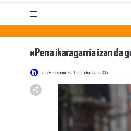
«Pena ikaragarria izan da g
Julen Etxeberria
2021eko urtarrilaren 30a