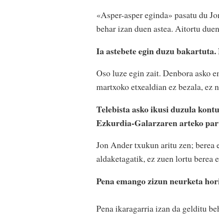
«Asper-asper eginda» pasatu du Jo
behar izan duen astea. Aitortu due
Ia astebete egin duzu bakartuta.
Oso luze egin zait. Denbora asko em
martxoko etxealdian ez bezala, ez n
Telebista asko ikusi duzula kont
Ezkurdia-Galarzaren arteko parti
Jon Ander txukun aritu zen; berea e
aldaketagatik, ez zuen lortu berea 
Pena emango zizun neurketa hori
Pena ikaragarria izan da gelditu be