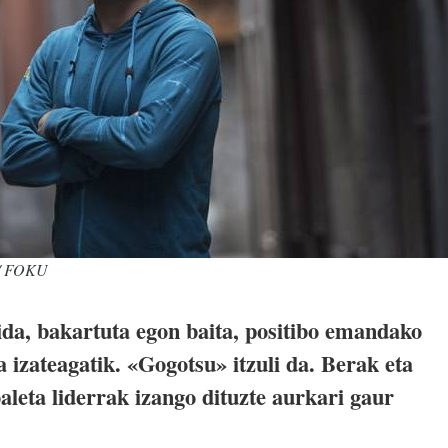
/ FOKU
ida, bakartuta egon baita, positibo emandako
 izateagatik. «Gogotsu» itzuli da. Berak eta
leta liderrak izango dituzte aurkari gaur