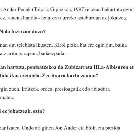
n Ander Peñak (Tolosa, Gipuzkoa, 1997) etxean bakartuta egon
nez, «faena handia» izan zen aurreko asteburuan ez jokatzea.
 Nola bizi izan duzu?
an dut telebista ikusten. Kirol pixka bat ere egin dut, baina
aiz aritu garajean, badaezpada.
uan hartuta, pentsatzekoa da Zubizarreta III.a-Albisuren e
da ikusi zenuela. Zer itxura hartu zenion?
gin zuen. Iraitzek, ordea, presioagatik edo abiadura
ematea.
 ez jokatzeak, ezta?
har izatea. Ondo ari ginen Jon Ander eta biok, eta partida