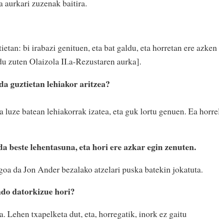
 aurkari zuzenak baitira.
etan: bi irabazi genituen, eta bat galdu, eta horretan ere azken
du zuten Olaizola II.a-Rezustaren aurka].
da guztietan lehiakor aritzea?
a luze batean lehiakorrak izatea, eta guk lortu genuen. Ea horre
a beste lehentasuna, eta hori ere azkar egin zenuten.
oa da Jon Ander bezalako atzelari puska batekin jokatuta.
ndo datorkizue hori?
 Lehen txapelketa dut, eta, horregatik, inork ez gaitu