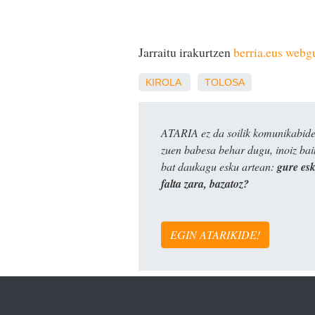
Jarraitu irakurtzen
berria.eus web
KIROLA
TOLOSA
ATARIA ez da soilik komunikabide 
zuen babesa behar dugu, inoiz ba
bat daukagu esku artean:
gure es
falta zara, bazatoz?
EGIN ATARIKIDE!