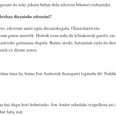
 geratu da asko jokatu behar dela edozein bikoteri irabazteko.
irabaz diezaioke edozeini?
o, edozeini aurre egin diezaiokegula. Olaizolaren eta
oan ginen aurretik. Horrek esan nahi du lehiakorrak garela, eta
aritzeko gaitasuna dugula. Baina, noski, batzuetan zaila da den
riek ez dizute uzten.
aidan lana da, baina Jon Anderrek ikaragarri lagundu dit. Nahik
ina bai dugu hori hobetzeko. Jon Ander sekulako txapelketa ari 
at falta zait.