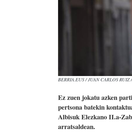
BERRIA.EUS / JUAN CARLOS RUIZ 
Ez zuen jokatu azken part
pertsona batekin kontaktua
Albisuk Elezkano II.a-Zaba
arratsaldean.