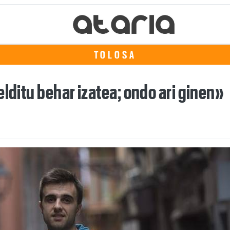
TOLOSA
elditu behar izatea; ondo ari ginen»