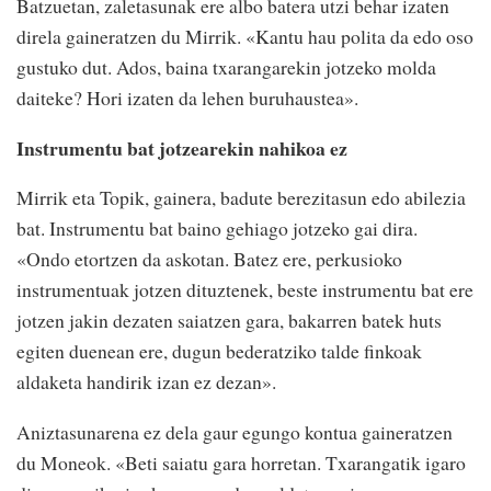
Batzuetan, zaletasunak ere albo batera utzi behar izaten
direla gaineratzen du Mirrik. «Kantu hau polita da edo oso
gustuko dut. Ados, baina txarangarekin jotzeko molda
daiteke? Hori izaten da lehen buruhaustea».
Instrumentu bat jotzearekin nahikoa ez
Mirrik eta Topik, gainera, badute berezitasun edo abilezia
bat. Instrumentu bat baino gehiago jotzeko gai dira.
«Ondo etortzen da askotan. Batez ere, perkusioko
instrumentuak jotzen dituztenek, beste instrumentu bat ere
jotzen jakin dezaten saiatzen gara, bakarren batek huts
egiten duenean ere, dugun bederatziko talde finkoak
aldaketa handirik izan ez dezan».
Aniztasunarena ez dela gaur egungo kontua gaineratzen
du Moneok. «Beti saiatu gara horretan. Txarangatik igaro