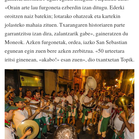
«Orain arte lau furgoneta ezberdin izan ditugu. Ederki
oroitzen naiz batekin; lotarako ohatzeak eta kartekin
jolasteko mahaia zituen. Txarangaren historiaren parte
garrantzitsu izan dira, zalantzarik gabe», gaineratzen du
Moneok. Azken furgonetak, ordea, iazko San Sebastian
egunean egin zuen bere azken zerbitzua. «50 urteetara
iritsi ginenean, «akabo!» esan zuen», dio txantxetan Topik.