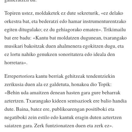
Topiren ustez, moldaketek ez dute sekreturik, «ez delako
orkestra bat, eta bederatzi edo hamar instrumenturentzako
egiten ditugulako; ez du gehiagorako ematen». Trikimailu
bat ere badu: «Kantu bat moldatzen dugunean, txarangako
musikari bakoitzak duen ahalmenera egokitzen dugu, eta
ez lortu nahiko genukeen sonoritatera edo ideala den
horretara».
Errepertoriora kantu berriak gehitzeak tendentziekin
zerikusia duen ala ez galdetuta, honakoa dio Topik:
«Behin uda amaitzen denean hasten gara gure beharrak
aztertzen. Txarangako kideen sentsazioek ere balio handia
dute. Baina, batez ere, publikoarengan positiboki eta
negatiboki zein estilo edo kantuk eragin duten aztertzen
saiatzen gara. Zerk funtzionatzen duen eta zerk ez».