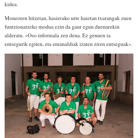
kidea.
Moneoren hitzetan, hasierako urte haietan txarangak zuen
funtzionatzeko modua ezin da gaur egun duenarekin
alderatu. «Oso informala zen dena. Ez genuen ia
entsegurik egiten, eta emanaldiak izaten ziren entseguak».