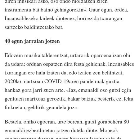
diren musikari asko, oso ondo moldatzen ziren
instrumentu bat baino gehiagorekin». Gaur egun, ordea,
Incansableseko kideek diotenez, hori ez da txarangan
sartzeko baldintzetako bat.
40 egun jarraian jotzen
Edozein musika talderentzat, urtarorik oparoena izan ohi
da udara; orduan ospatzen dira festa gehienak. Incansables
txarangan ere hala izaten da, edo izaten zen behintzat,
2020ko martxoan COVID-19aren pandemiak guztia
hankaz gora jarri zuen arte. «Iaz, emanaldi oso gutxi egin
genituen martxoaz geroztik, bakar batzuk besterik ez, leku
finkoetan, geldirik geundela joz».
Bestela, ohiko egoeran, urte berean, gutxi gorabehera 80
emanaldi ezberdinetan jotzen dutela diote. Moneok
azpimarratzen duenez, puntu horretan lasaitu egin da