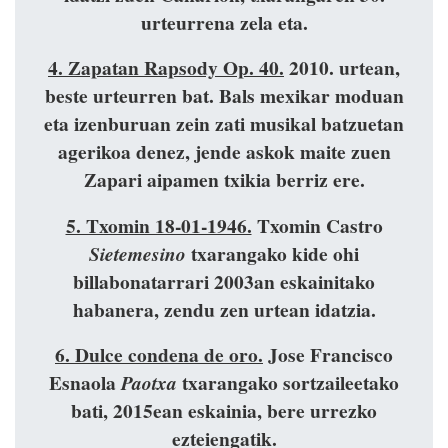
urteurrena zela eta.
4. Zapatan Rapsody Op. 40.
2010. urtean,
beste urteurren bat. Bals mexikar moduan
eta izenburuan zein zati musikal batzuetan
agerikoa denez, jende askok maite zuen
Zapari aipamen txikia berriz ere.
5. Txomin 18-01-1946.
Txomin Castro
txarangako kide ohi
Sietemesino
billabonatarrari 2003an eskainitako
habanera, zendu zen urtean idatzia.
6. Dulce condena de oro.
Jose Francisco
Esnaola
txarangako sortzaileetako
Paotxa
bati, 2015ean eskainia, bere urrezko
ezteiengatik.