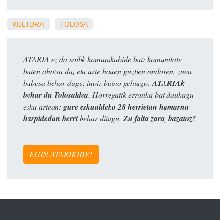
KULTURA
TOLOSA
ATARIA ez da soilik komunikabide bat: komunitate
baten ahotsa da, eta urte hauen guztien ondoren, zuen
babesa behar dugu, inoiz baino gehiago:
ATARIAk
behar du Tolosaldea
. Horregatik erronka bat daukagu
esku artean:
gure eskualdeko 28 herrietan hamarna
harpidedun berri
behar ditugu.
Zu falta zara, bazatoz?
EGIN ATARIKIDE!