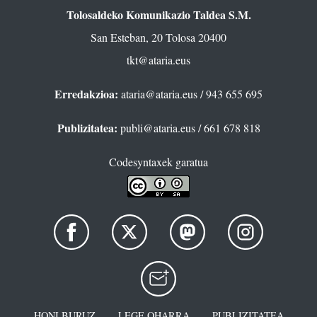
Tolosaldeko Komunikazio Taldea S.M.
San Esteban, 20 Tolosa 20400
tkt@ataria.eus
Erredakzioa:
ataria@ataria.eus
/ 943 655 695
Publizitatea:
publi@ataria.eus
/ 661 678 818
Codesyntaxek garatua
HONI BURUZ
LEGE OHARRA
PUBLIZITATEA