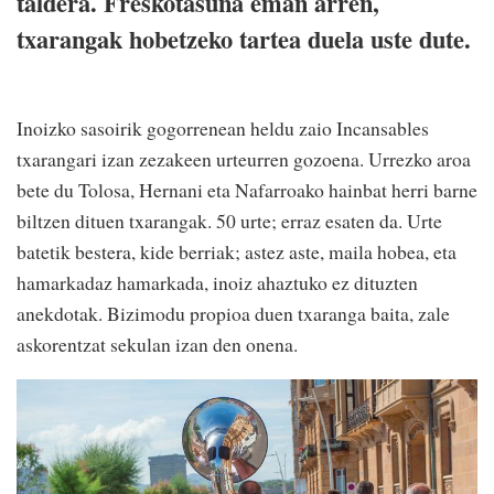
taldera. Freskotasuna eman arren,
txarangak hobetzeko tartea duela uste dute.
Inoizko sasoirik gogorrenean heldu zaio Incansables
txarangari izan zezakeen urteurren gozoena. Urrezko aroa
bete du Tolosa, Hernani eta Nafarroako hainbat herri barne
biltzen dituen txarangak. 50 urte; erraz esaten da. Urte
batetik bestera, kide berriak; astez aste, maila hobea, eta
hamarkadaz hamarkada, inoiz ahaztuko ez dituzten
anekdotak. Bizimodu propioa duen txaranga baita, zale
askorentzat sekulan izan den onena.