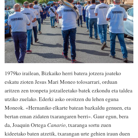
1979ko irailean, Bizkaiko herri batera jotzera joateko
eskatu zioten Jesus Mari Moneo tolosarrari, orduan
aritzen zen tronpeta jotzaileetako batek ezkondu eta taldea
utziko zuelako. Ederki asko oroitzen du lehen eguna
Moneok. «Hernaniko elkarte batean bazkaldu genuen, eta
bertan eman zidaten txarangaren berri». Gaur egun, bera
da, Joaquin Ortega
Canario
, txaranga sortu zuen
kideetako baten atzetik, txarangan urte gehien iraun duen