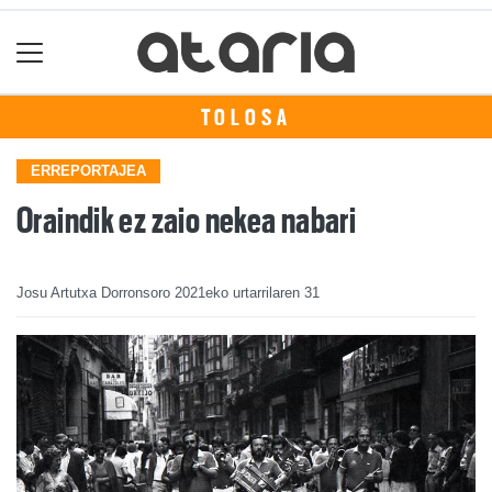
TOLOSA
ERREPORTAJEA
Oraindik ez zaio nekea nabari
Josu Artutxa Dorronsoro
2021eko urtarrilaren 31