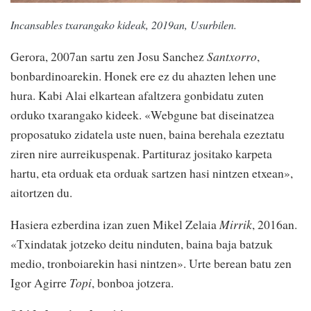
Incansables txarangako kideak, 2019an, Usurbilen.
Gerora, 2007an sartu zen Josu Sanchez
Santxorro
,
bonbardinoarekin. Honek ere ez du ahazten lehen une
hura. Kabi Alai elkartean afaltzera gonbidatu zuten
orduko txarangako kideek. «Webgune bat diseinatzea
proposatuko zidatela uste nuen, baina berehala ezeztatu
ziren nire aurreikuspenak. Partituraz jositako karpeta
hartu, eta orduak eta orduak sartzen hasi nintzen etxean»,
aitortzen du.
Hasiera ezberdina izan zuen Mikel Zelaia
Mirrik
, 2016an.
«Txindatak jotzeko deitu ninduten, baina baja batzuk
medio, tronboiarekin hasi nintzen». Urte berean batu zen
Igor Agirre
Topi
, bonboa jotzera.