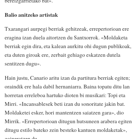
bereizgarrietako bat».
Balio anitzeko artistak
Txarangari aurpegi berriak gehitzeak, errepertorioan ere
eragina izan duela aitortzen du Santxorrok. «Moldaketa
berriak egin dira, eta kalean aurkitu ohi dugun publikoak,
eta duten giroak ere, zerbait gehiago eskatzen dutela
sentitzen dugu».
Hain justu, Canario aritu izan da partitura berriak egiten;
oraindik ere hala dabil hernaniarra. Baina topatu ditu lan
horretan erreleboa hartuko dioten bi musikari: Topi eta
Mirri. «Incansablesek beti izan du sonoritate jakin bat.
Moldaketei esker, hori mantentzen saiatzen gara», dio
Mirrik. «Errepertorioan ditugun hutsuneen arabera egiten
ditugu estilo bateko zein besteko kantuen moldaketak»,
gaineratzen du.