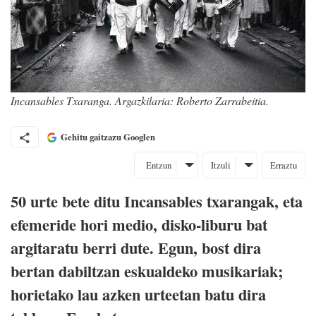
Incansables Txaranga. Argazkilaria: Roberto Zarrabeitia.
Gehitu gaitzazu Googlen
Entzun
Itzuli
Erraztu
50 urte bete ditu Incansables txarangak, eta
efemeride hori medio, disko-liburu bat
argitaratu berri dute. Egun, bost dira
bertan dabiltzan eskualdeko musikariak;
horietako lau azken urteetan batu dira