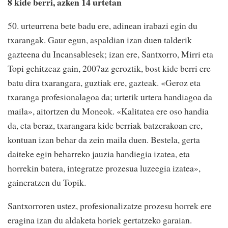
8 kide berri, azken 14 urtetan
50. urteurrena bete badu ere, adinean irabazi egin du
txarangak. Gaur egun, aspaldian izan duen talderik
gazteena du Incansablesek; izan ere, Santxorro, Mirri eta
Topi gehitzeaz gain, 2007az geroztik, bost kide berri ere
batu dira txarangara, guztiak ere, gazteak. «Geroz eta
txaranga profesionalagoa da; urtetik urtera handiagoa da
maila», aitortzen du Moneok. «Kalitatea ere oso handia
da, eta beraz, txarangara kide berriak batzerakoan ere,
kontuan izan behar da zein maila duen. Bestela, gerta
daiteke egin beharreko jauzia handiegia izatea, eta
horrekin batera, integratze prozesua luzeegia izatea»,
gaineratzen du Topik.
Santxorroren ustez, profesionalizatze prozesu horrek ere
eragina izan du aldaketa horiek gertatzeko garaian.