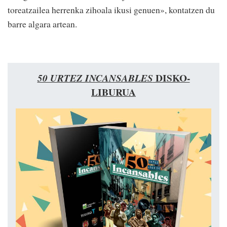
toreatzailea herrenka zihoala ikusi genuen», kontatzen du
barre algara artean.
DISKO-
50 URTEZ INCANSABLES
LIBURUA