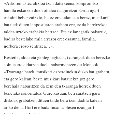
«Askoren ustez afizioa izan daitekeena, konpromiso
handia eskatzen duen ofizioa da guretzat. Ordu ugari
eskaini behar zaizkio, batez ere, udan, eta beraz, musikari
batzuek duten lanpostuaren arabera ere, ez da harritzekoa
taldea uzteko erabakia hartzea. Eta ez lanagatik bakarrik,
badira bestelako mila arrazoi ere: osasuna, familia,
norbera eroso sentitzea…».
Bestetik, aldaketa gehiegi egiteak, txarangak duen berezko
soinua ere aldatzen duela nabarmentzen du Moneok.
«Txaranga batek, musikari ezberdinekin disko bat grabatu,
eta gero kalean, beste musikari batzuekin joz gero,
berehala nabaritzen da zein den txaranga horrek duen
benetako sonoritatea. Gure kasuan, beti saiatzen gara
diskoak grabatzen dituen talde bera izan dadila kalean
ariko dena. Hori ere bada Incansablesen ezaugarri