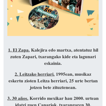
1. El Zapa.
Kalejira edo martxa, atentatuz hil
zuten Zapari, txarangako kide eta lagunari
eskainia.
2. Leitzako herriari.
1995ean, musikaz
eskertu zioten Leitza herriari, 25 urte bertan
jotzen bete zituztenean.
3. 30 años.
Korrido mexikar hau 2000. urtean
idatzi zuen Canariok, txarangaren 30.