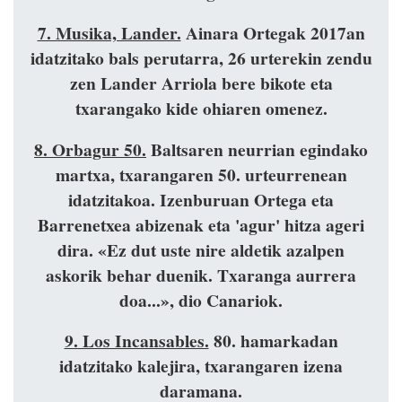
7. Musika, Lander.
Ainara Ortegak 2017an
idatzitako bals perutarra, 26 urterekin zendu
zen Lander Arriola bere bikote eta
txarangako kide ohiaren omenez.
8. Orbagur 50.
Baltsaren neurrian egindako
martxa, txarangaren 50. urteurrenean
idatzitakoa. Izenburuan Ortega eta
Barrenetxea abizenak eta 'agur' hitza ageri
dira. «Ez dut uste nire aldetik azalpen
askorik behar duenik. Txaranga aurrera
doa...», dio Canariok.
9. Los Incansables.
80. hamarkadan
idatzitako kalejira, txarangaren izena
daramana.