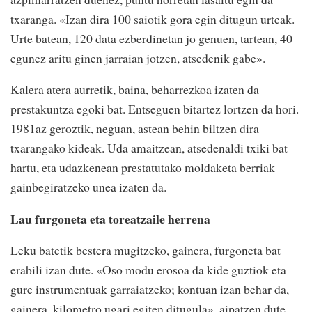
txaranga. «Izan dira 100 saiotik gora egin ditugun urteak.
Urte batean, 120 data ezberdinetan jo genuen, tartean, 40
egunez aritu ginen jarraian jotzen, atsedenik gabe».
Kalera atera aurretik, baina, beharrezkoa izaten da
prestakuntza egoki bat. Entseguen bitartez lortzen da hori.
1981az geroztik, neguan, astean behin biltzen dira
txarangako kideak. Uda amaitzean, atsedenaldi txiki bat
hartu, eta udazkenean prestatutako moldaketa berriak
gainbegiratzeko unea izaten da.
Lau furgoneta eta toreatzaile herrena
Leku batetik bestera mugitzeko, gainera, furgoneta bat
erabili izan dute. «Oso modu erosoa da kide guztiok eta
gure instrumentuak garraiatzeko; kontuan izan behar da,
gainera, kilometro ugari egiten ditugula», aipatzen dute.