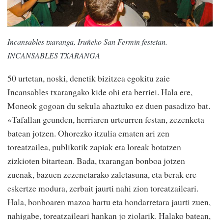
Incansables txaranga, Iruñeko San Fermin festetan.
INCANSABLES TXARANGA
50 urtetan, noski, denetik bizitzea egokitu zaie
Incansables txarangako kide ohi eta berriei. Hala ere,
Moneok gogoan du sekula ahaztuko ez duen pasadizo bat.
«Tafallan geunden, herriaren urteurren festan, zezenketa
batean jotzen. Ohorezko itzulia ematen ari zen
toreatzailea, publikotik zapiak eta loreak botatzen
zizkioten bitartean. Bada, txarangan bonboa jotzen
zuenak, bazuen zezenetarako zaletasuna, eta berak ere
eskertze modura, zerbait jaurti nahi zion toreatzaileari.
Hala, bonboaren mazoa hartu eta hondarretara jaurti zuen,
nahigabe, toreatzaileari hankan jo ziolarik. Halako batean,