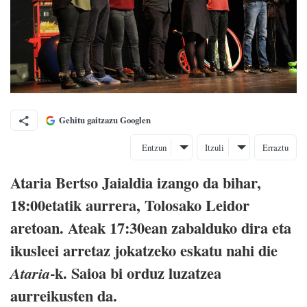
Gehitu gaitzazu Googlen
Entzun
Itzuli
Erraztu
Ataria Bertso Jaialdia izango da bihar,
18:00etatik aurrera, Tolosako Leidor
aretoan. Ateak 17:30ean zabalduko dira eta
ikusleei arretaz jokatzeko eskatu nahi die
-k. Saioa bi orduz luzatzea
Ataria
aurreikusten da.