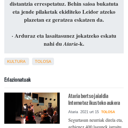
distantzia errespetatuz. Behin saioa bukatuta
eta jende pilaketak ekiditeko Leidor atzeko
plazetan ez geratzea eskatzen da.
· Arduraz eta lasaitasunez jokatzeko eskatu
nahi du
-k.
Ataria
KULTURA
TOLOSA
Erlazionatuak
Ataria bertso jaialdia
Internetez ikusteko aukera
Ataria
2021 urt 15
TOLOSA
Segurtasun neurriak direla eta,
gehienez 400 lagunek jarraitu