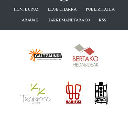
HONI BURUZ
LEGE OHARRA
PUBLIZITATEA
ARAUAK
HARREMANETARAKO
RSS