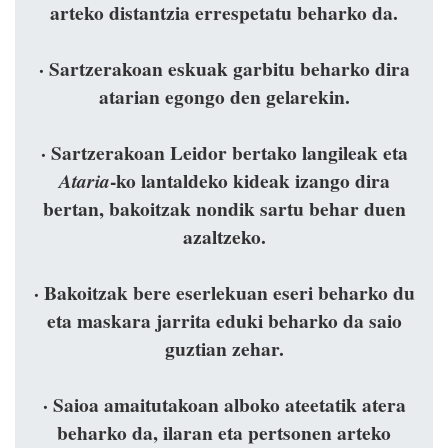
arteko distantzia errespetatu beharko da.
· Sartzerakoan eskuak garbitu beharko dira
atarian egongo den gelarekin.
· Sartzerakoan Leidor bertako langileak eta
-ko lantaldeko kideak izango dira
Ataria
bertan, bakoitzak nondik sartu behar duen
azaltzeko.
· Bakoitzak bere eserlekuan eseri beharko du
eta maskara jarrita eduki beharko da saio
guztian zehar.
· Saioa amaitutakoan alboko ateetatik atera
beharko da, ilaran eta pertsonen arteko