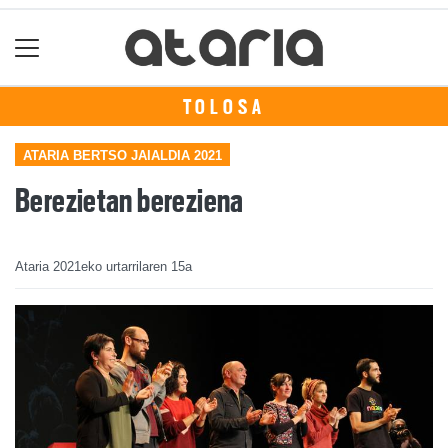
TOLOSA
ATARIA BERTSO JAIALDIA 2021
Berezietan bereziena
Ataria
2021eko urtarrilaren 15a