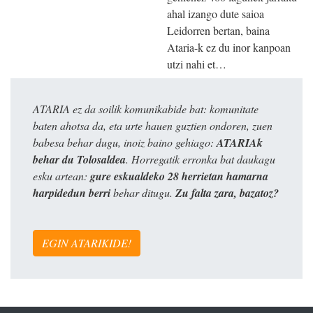
ahal izango dute saioa
Leidorren bertan, baina
Ataria-k ez du inor kanpoan
utzi nahi et…
ATARIA ez da soilik komunikabide bat: komunitate
baten ahotsa da, eta urte hauen guztien ondoren, zuen
babesa behar dugu, inoiz baino gehiago:
ATARIAk
behar du Tolosaldea
. Horregatik erronka bat daukagu
esku artean:
gure eskualdeko 28 herrietan hamarna
harpidedun berri
behar ditugu.
Zu falta zara, bazatoz?
EGIN ATARIKIDE!