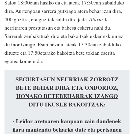
Saioa 18:00etan hasiko da eta ateak 17:30ean zabalduko
dira. Aurtengoan sarrera gutxiago atera behar izan dira,
400 guztira, eta guztiak saldu dira jada.
Ataria
-k
herritarren prestutasun eta babesa eskertu nahi du.
Sarrerak zenbakituak dira eta bakoitzak ezker-eskuin ez
du inor izango. Esan bezala, ateak 17:30ean zabalduko
dituzte eta 17:50etarako bakoitza bete tokian eserita
egotea komeni da.
SEGURTASUN NEURRIAK ZORROTZ
BETE BEHAR DIRA ETA ONDORIOZ,
HONAKO BETEBEHARRAK IZANGO
DITU IKUSLE BAKOITZAK:
· Leidor aretoaren kanpoan zain daudenek
ilara mantendu beharko dute eta pertsonen