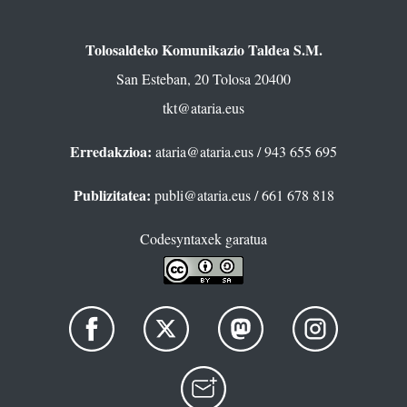
Tolosaldeko Komunikazio Taldea S.M.
San Esteban, 20 Tolosa 20400
tkt@ataria.eus
Erredakzioa:
ataria@ataria.eus
/ 943 655 695
Publizitatea:
publi@ataria.eus
/ 661 678 818
Codesyntaxek garatua