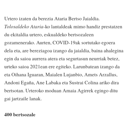
Urtero izaten da berezia Ataria Bertso Jaialdia.
Tolosaldeko Ataria
-ko lantaldeak mimo handiz prestatzen
du ekitaldia urtero, eskualdeko bertsozaleen
gozamenerako. Aurten, COVID-19ak sortutako egoera
dela eta, are bereziagoa izango da jaialdia, baina ahalegina
egin da saioa aurrera atera eta segurtasun neurriak betez,
urteko saioa 2021ean ere egiteko. Larunbatean izango da
eta Oihana Iguaran, Maialen Lujanbio, Amets Arzallus,
Andoni Egaña, Ane Labaka eta Sustrai Colina ariko dira
bertsotan. Urteroko moduan Amaia Agirrek egingo ditu
gai jartzaile lanak.
400 bertsozale