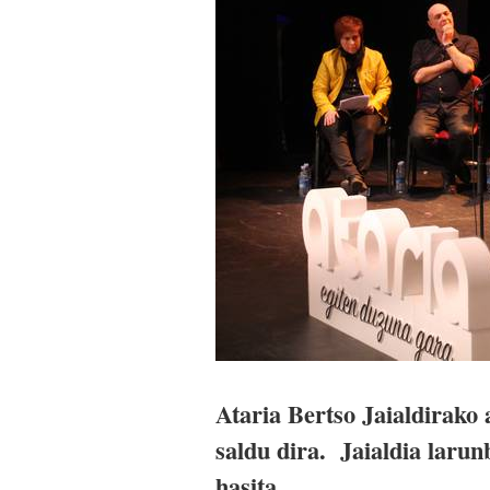
Ataria Bertso Jaialdirako 
saldu dira. Jaialdia larun
hasita.