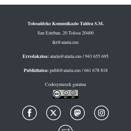
Tolosaldeko Komunikazio Taldea S.M.
San Esteban, 20 Tolosa 20400
tkt@ataria.eus
Erredakzioa:
ataria@ataria.eus
/ 943 655 695
Publizitatea:
publi@ataria.eus
/ 661 678 818
Codesyntaxek garatua