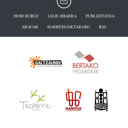
HONI BURUZ
LEGE OHARRA
PUBLIZITATEA
ARAUAK
HARREMANETARAKO
RSS