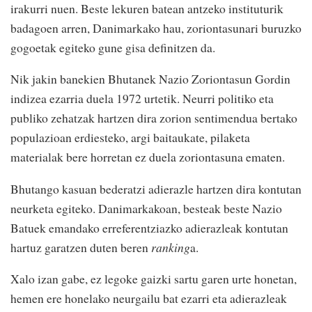
irakurri nuen. Beste lekuren batean antzeko instituturik
badagoen arren, Danimarkako hau, zoriontasunari buruzko
gogoetak egiteko gune gisa definitzen da.
Nik jakin banekien Bhutanek Nazio Zoriontasun Gordin
indizea ezarria duela 1972 urtetik. Neurri politiko eta
publiko zehatzak hartzen dira zorion sentimendua bertako
populazioan erdiesteko, argi baitaukate, pilaketa
materialak bere horretan ez duela zoriontasuna ematen.
Bhutango kasuan bederatzi adierazle hartzen dira kontutan
neurketa egiteko. Danimarkakoan, besteak beste Nazio
Batuek emandako erreferentziazko adierazleak kontutan
hartuz garatzen duten beren
ranking
a.
Xalo izan gabe, ez legoke gaizki sartu garen urte honetan,
hemen ere honelako neurgailu bat ezarri eta adierazleak