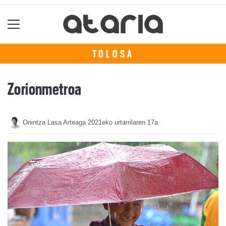
TOLOSA
Zorionmetroa
Onintza Lasa Arteaga
2021eko urtarrilaren 17a