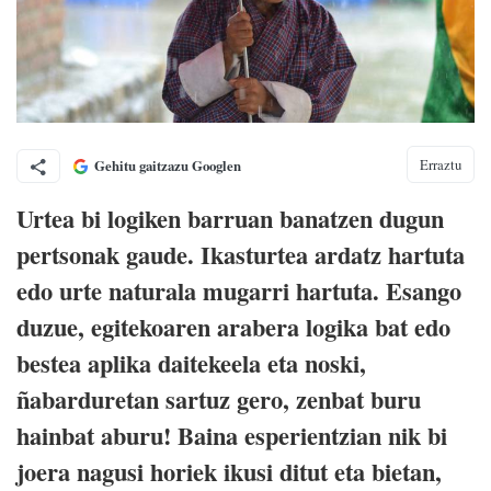
Erraztu
Gehitu gaitzazu Googlen
Urtea bi logiken barruan banatzen dugun
pertsonak gaude. Ikasturtea ardatz hartuta
edo urte naturala mugarri hartuta. Esango
duzue, egitekoaren arabera logika bat edo
bestea aplika daitekeela eta noski,
ñabarduretan sartuz gero, zenbat buru
hainbat aburu! Baina esperientzian nik bi
joera nagusi horiek ikusi ditut eta bietan,