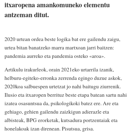
itxaropena amankomuneko elementu
antzeman ditut.
2020 urtean ordea beste logika bat ere gailendu zaigu,
urtea bitan banatzeko marra martxoan jarri baitzen:
pandemia aurreko eta pandemia osteko «aroa».
Artikulu irakurleok, orain 2021eko urtarrila izanik,
helburu-egiteko-erronka zerrenda egingo duzue askok,
2020koa salbuespen urtetzat jo nahi baitugu ziurrenik.
Ilusio eta itxaropen berrituz beste etapa batean sartu nahi
izatea osasuntsua da, psikologikoki batez ere. Are eta
gehiago, gehien gailendu zaizkigun adierazle eta
albisteak, BPG erorketak, kutsadura portzentaiak eta
honelakoak izan direnean. Pisutsua, grisa.