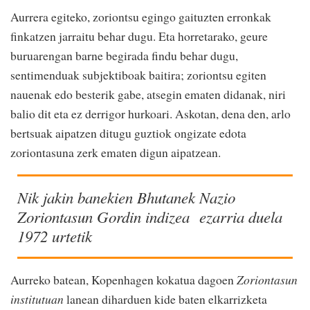
Aurrera egiteko, zoriontsu egingo gaituzten erronkak
finkatzen jarraitu behar dugu. Eta horretarako, geure
buruarengan barne begirada findu behar dugu,
sentimenduak subjektiboak baitira; zoriontsu egiten
nauenak edo besterik gabe, atsegin ematen didanak, niri
balio dit eta ez derrigor hurkoari. Askotan, dena den, arlo
bertsuak aipatzen ditugu guztiok ongizate edota
zoriontasuna zerk ematen digun aipatzean.
Nik jakin banekien Bhutanek Nazio
Zoriontasun Gordin indizea ezarria duela
1972 urtetik
Aurreko batean, Kopenhagen kokatua dagoen
Zoriontasun
institutuan
lanean diharduen kide baten elkarrizketa