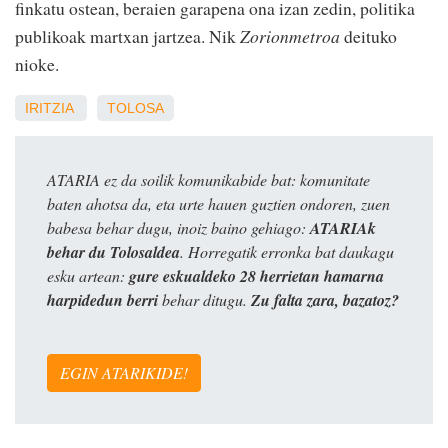
finkatu ostean, beraien garapena ona izan zedin, politika
publikoak martxan jartzea. Nik
Zorionmetroa
deituko
nioke.
IRITZIA
TOLOSA
ATARIA ez da soilik komunikabide bat: komunitate
baten ahotsa da, eta urte hauen guztien ondoren, zuen
babesa behar dugu, inoiz baino gehiago:
ATARIAk
behar du Tolosaldea
. Horregatik erronka bat daukagu
esku artean:
gure eskualdeko 28 herrietan hamarna
harpidedun berri
behar ditugu.
Zu falta zara, bazatoz?
EGIN ATARIKIDE!