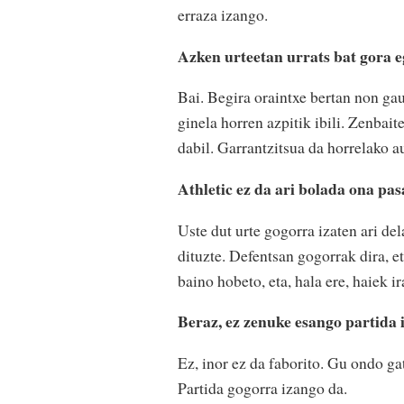
erraza izango.
Azken urteetan urrats bat gora e
Bai. Begira oraintxe bertan non ga
ginela horren azpitik ibili. Zenbai
dabil. Garrantzitsua da horrelako a
Athletic ez da ari bolada ona pa
Uste dut urte gogorra izaten ari del
dituzte. Defentsan gogorrak dira, et
baino hobeto, eta, hala ere, haiek ir
Beraz, ez zenuke esango partida 
Ez, inor ez da faborito. Gu ondo gat
Partida gogorra izango da.