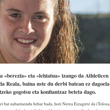
a «berezia» eta «lehiatua» izango da Athleticen
da Reala, baina uste du derbi batean ez dagoela
tzeko gogotsu eta konfiantzaz beteta dago.
i bat nabarmendu behar bada, hori Nerea Eizagirre da (Tolosa