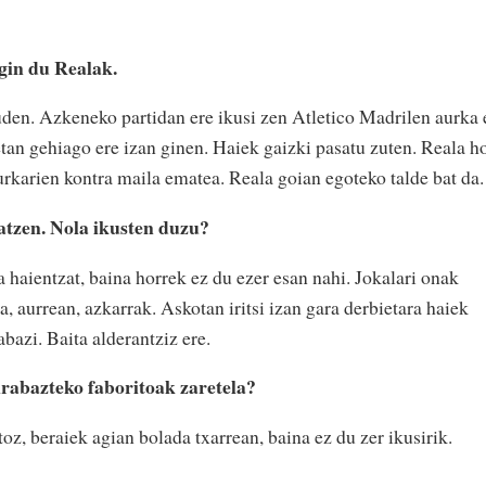
gin du Realak.
uden. Azkeneko partidan ere ikusi zen Atletico Madrilen aurka 
tetan gehiago ere izan ginen. Haiek gaizki pasatu zuten. Reala h
urkarien kontra maila ematea. Reala goian egoteko talde bat da.
satzen. Nola ikusten duzu?
a haientzat, baina horrek ez du ezer esan nahi. Jokalari onak
a, aurrean, azkarrak. Askotan iritsi izan gara derbietara haiek
abazi. Baita alderantziz ere.
irabazteko faboritoak zaretela?
oz, beraiek agian bolada txarrean, baina ez du zer ikusirik.