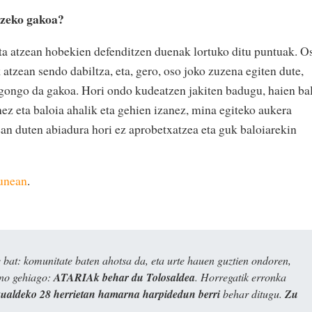
tzeko gakoa?
a atzean hobekien defenditzen duenak lortuko ditu puntuak. O
atzean sendo dabiltza, eta, gero, oso joko zuzena egiten dute,
egongo da gakoa. Hori ondo kudeatzen jakiten badugu, haien ba
ez eta baloia ahalik eta gehien izanez, mina egiteko aukera
n duten abiadura hori ez aprobetxatzea eta guk baloiarekin
gunean
.
bat: komunitate baten ahotsa da, eta urte hauen guztien ondoren,
ino gehiago:
ATARIAk behar du Tolosaldea
. Horregatik erronka
kualdeko 28 herrietan hamarna harpidedun berri
behar ditugu.
Zu