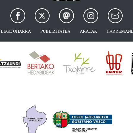
LEGE OHARRA
PUBLIZITATEA
ARAUAK
HARREMANE