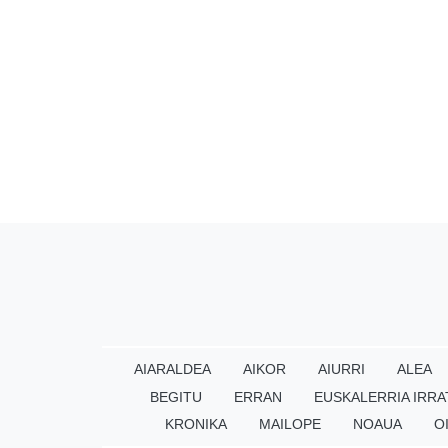
AIARALDEA
AIKOR
AIURRI
ALEA
BEGITU
ERRAN
EUSKALERRIA IRRA
KRONIKA
MAILOPE
NOAUA
O