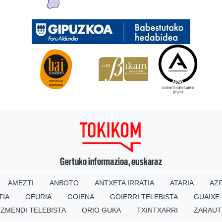
Gertuko informazioa, euskaraz
AMEZTI
ANBOTO
ANTXETA IRRATIA
ATARIA
AZP
TIA
GEURIA
GOIENA
GOIERRI TELEBISTA
GUAIXE
IZMENDI TELEBISTA
ORIO GUKA
TXINTXARRI
ZARAUT