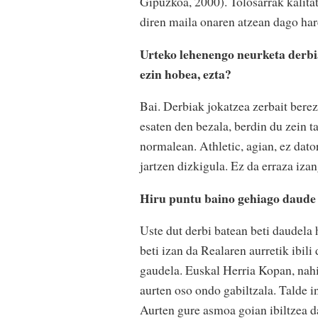
Gipuzkoa, 2000). Tolosarrak kalitate
diren maila onaren atzean dago hare
Urteko lehenengo neurketa derbi
ezin hobea, ezta?
Bai. Derbiak jokatzea zerbait berez
esaten den bezala, berdin du zein ta
normalean. Athletic, agian, ez dat
jartzen dizkigula. Ez da erraza iza
Hiru puntu baino gehiago daude
Uste dut derbi batean beti daudela
beti izan da Realaren aurretik ibili
gaudela. Euskal Herria Kopan, nahiz
aurten oso ondo gabiltzala. Talde in
Aurten gure asmoa goian ibiltzea da