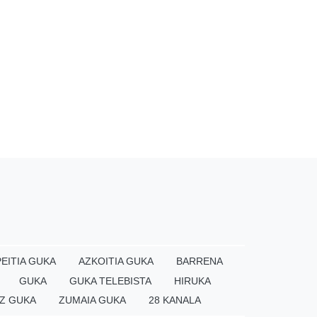
EITIA GUKA
AZKOITIA GUKA
BARRENA
GUKA
GUKA TELEBISTA
HIRUKA
Z GUKA
ZUMAIA GUKA
28 KANALA