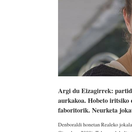
Argi du Eizagirrek: partid
aurkakoa. Hobeto iritsiko 
faboritorik. Neurketa joka
Denboraldi honetan Realeko jokalar