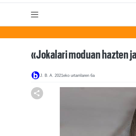
«Jokalari moduan hazten ja
J. B. A.
2021eko urtarrilaren 6a