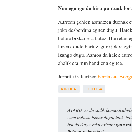
Non egongo da hiru puntuak lor
Aurrean gehien asmatzen duenak et
joko desberdina egiten dugu. Haiek 
baloia bizkarrera botaz. Horretan 
luzeak ondo hartuz, gure jokoa egin
izango dugu. Asmoa da haiek aurrea
ahalik eta min handiena egitea.
Jarraitu irakurtzen
berria.eus web
KIROLA
TOLOSA
ATARIA ez da soilik komunikabide 
zuen babesa behar dugu, inoiz ba
bat daukagu esku artean:
gure es
falta zara, bazatoz?