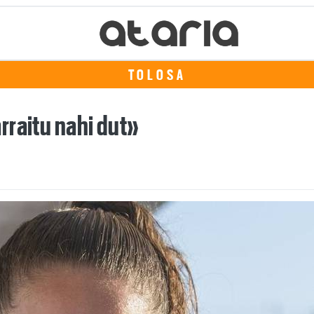
TOLOSA
rraitu nahi dut»