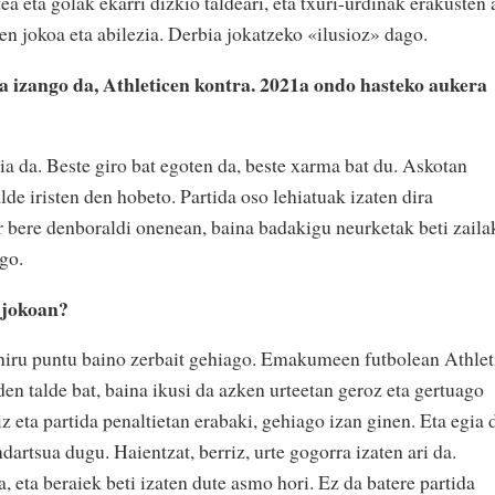
a eta golak ekarri dizkio taldeari, eta txuri-urdinak erakusten 
n jokoa eta abilezia. Derbia jokatzeko «ilusioz» dago.
a izango da, Athleticen kontra. 2021a ondo hasteko aukera
ia da. Beste giro bat egoten da, beste xarma bat du. Askotan
lde iristen den hobeto. Partida oso lehiatuak izaten dira
or bere denboraldi onenean, baina badakigu neurketak beti zaila
ngo.
 jokoan?
 hiru puntu baino zerbait gehiago. Emakumeen futbolean Athlet
 den talde bat, baina ikusi da azken urteetan geroz eta gertuago
 eta partida penaltietan erabaki, gehiago izan ginen. Eta egia 
dartsua dugu. Haientzat, berriz, urte gogorra izaten ari da.
, eta beraiek beti izaten dute asmo hori. Ez da batere partida