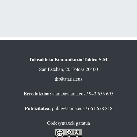
Tolosaldeko Komunikazio Taldea S.M.
San Esteban, 20 Tolosa 20400
tkt@ataria.eus
Erredakzioa:
ataria@ataria.eus
/ 943 655 695
Publizitatea:
publi@ataria.eus
/ 661 678 818
Codesyntaxek garatua