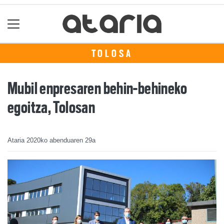
TOLOSA
Mubil enpresaren behin-behineko
egoitza, Tolosan
Ataria
2020ko abenduaren 29a