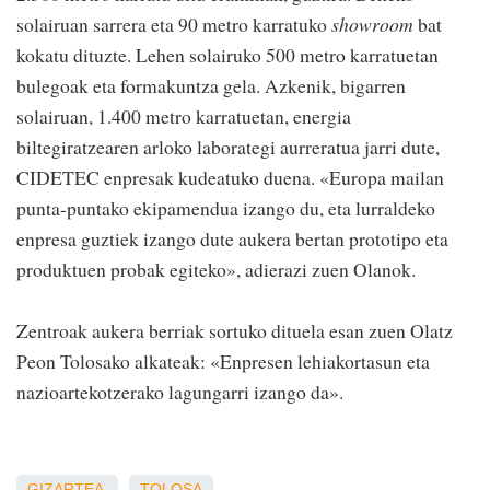
solairuan sarrera eta 90 metro karratuko
showroom
bat
kokatu dituzte. Lehen solairuko 500 metro karratuetan
bulegoak eta formakuntza gela. Azkenik, bigarren
solairuan, 1.400 metro karratuetan, energia
biltegiratzearen arloko laborategi aurreratua jarri dute,
CIDETEC enpresak kudeatuko duena. «Europa mailan
punta-puntako ekipamendua izango du, eta lurraldeko
enpresa guztiek izango dute aukera bertan prototipo eta
produktuen probak egiteko», adierazi zuen Olanok.
Zentroak aukera berriak sortuko dituela esan zuen Olatz
Peon Tolosako alkateak: «Enpresen lehiakortasun eta
nazioartekotzerako lagungarri izango da».
GIZARTEA
TOLOSA