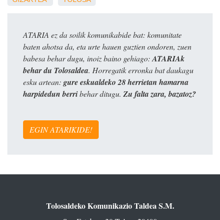
ATARIA ez da soilik komunikabide bat: komunitate
baten ahotsa da, eta urte hauen guztien ondoren, zuen
babesa behar dugu, inoiz baino gehiago:
ATARIAk
behar du Tolosaldea
. Horregatik erronka bat daukagu
esku artean:
gure eskualdeko 28 herrietan hamarna
harpidedun berri
behar ditugu.
Zu falta zara, bazatoz?
EGIN ATARIKIDE!
Tolosaldeko Komunikazio Taldea S.M.