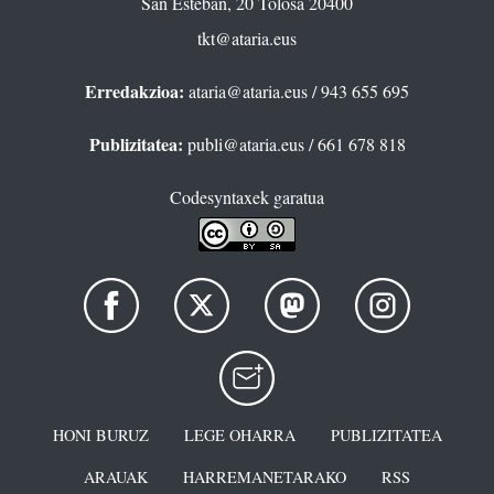
San Esteban, 20 Tolosa 20400
tkt@ataria.eus
Erredakzioa:
ataria@ataria.eus
/ 943 655 695
Publizitatea:
publi@ataria.eus
/ 661 678 818
Codesyntaxek garatua
HONI BURUZ
LEGE OHARRA
PUBLIZITATEA
ARAUAK
HARREMANETARAKO
RSS