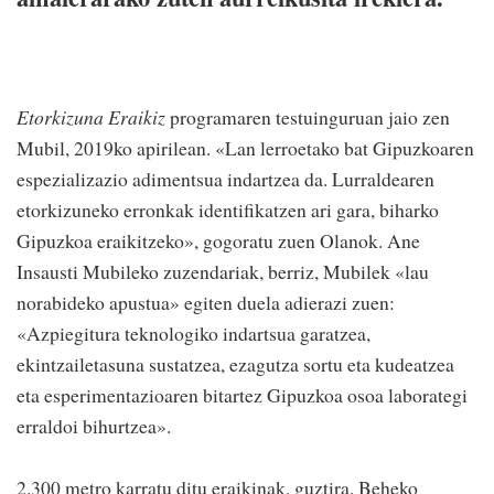
Etorkizuna Eraikiz
programaren testuinguruan jaio zen
Mubil, 2019ko apirilean. «Lan lerroetako bat Gipuzkoaren
espezializazio adimentsua indartzea da. Lurraldearen
etorkizuneko erronkak identifikatzen ari gara, biharko
Gipuzkoa eraikitzeko», gogoratu zuen Olanok. Ane
Insausti Mubileko zuzendariak, berriz, Mubilek «lau
norabideko apustua» egiten duela adierazi zuen:
«Azpiegitura teknologiko indartsua garatzea,
ekintzailetasuna sustatzea, ezagutza sortu eta kudeatzea
eta esperimentazioaren bitartez Gipuzkoa osoa laborategi
erraldoi bihurtzea».
2.300 metro karratu ditu eraikinak, guztira. Beheko