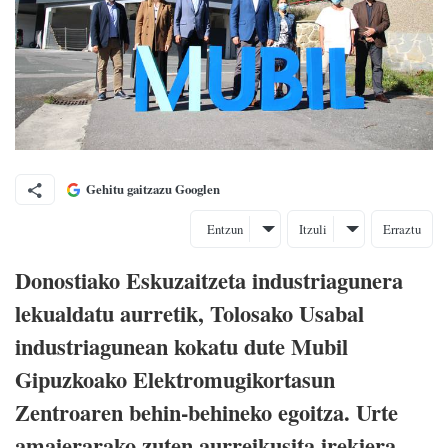
Gehitu gaitzazu Googlen
Entzun
Itzuli
Erraztu
Donostiako Eskuzaitzeta industriagunera
lekualdatu aurretik, Tolosako Usabal
industriagunean kokatu dute Mubil
Gipuzkoako Elektromugikortasun
Zentroaren behin-behineko egoitza. Urte
amaierarako zuten aurreikusita irekiera.