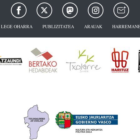
LEGE OHARRA
PUBLIZITATEA
ARAUAK
HARREMANE