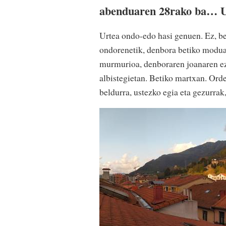
abenduaren 28rako ba… Ur
Urtea ondo-edo hasi genuen. Ez, be
ondorenetik, denbora betiko modua
murmurioa, denboraren joanaren ez
albistegietan. Betiko martxan. Ordea
beldurra, ustezko egia eta gezurra