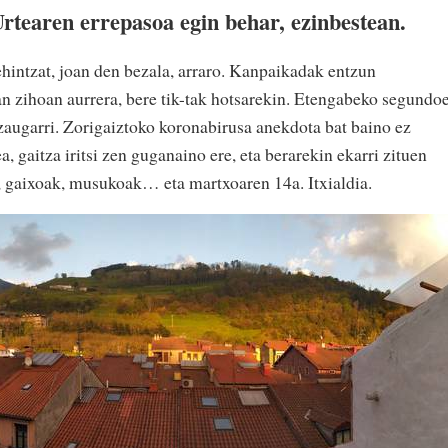
tearen errepasoa egin behar, ezinbestean.
hintzat, joan den bezala, arraro. Kanpaikadak entzun
n zihoan aurrera, bere tik-tak hotsarekin. Etengabeko segundo
augarri. Zorigaiztoko koronabirusa anekdota bat baino ez
, gaitza iritsi zen guganaino ere, eta berarekin ekarri zituen
k, gaixoak, musukoak… eta martxoaren 14a. Itxialdia.