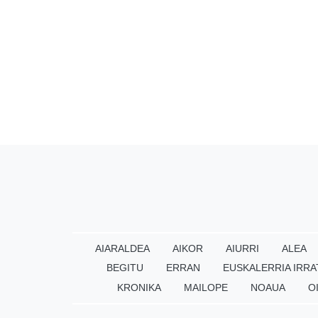
AIARALDEA
AIKOR
AIURRI
ALEA
BEGITU
ERRAN
EUSKALERRIA IRRA
KRONIKA
MAILOPE
NOAUA
O