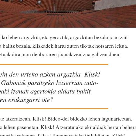
iko lehen argazkia, eta geroztik, argazkitan bezala joan zait
alitz bezala, kliskadek hartu zuten tik-tak hotsaren lekua.
tuak dira, non denboraren joanak zentzua galtzen duen.
ein den urteko azken argazkia. Klisk!
. Gabonak pasatzeko baserrian auto-
aki izanak agertokia aldatu baitit.
en erakusgarri ote?
te atzeratzean. Klisk! Bideo-dei bidezko lehen lagunarteetan.
o lehen paseoetan. Klisk! Atzeratutako ekitaldiak bertan beher
musika saioetan. Klisk! Ilunabarretako ibilaldietan. Klisk!