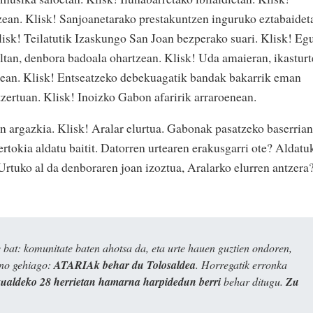
zean. Klisk! Sanjoanetarako prestakuntzen inguruko eztabaidet
 Klisk! Teilatutik Izaskungo San Joan bezperako suari. Klisk! Eg
 faltan, denbora badoala ohartzean. Klisk! Uda amaieran, ikasturt
xtean. Klisk! Entseatzeko debekuagatik bandak bakarrik eman
tzertuan. Klisk! Inoizko Gabon afaririk arraroenean.
n argazkia. Klisk! Aralar elurtua. Gabonak pasatzeko baserrian
rtokia aldatu baitit. Datorren urtearen erakusgarri ote? Aldatu
Urtuko al da denboraren joan izoztua, Aralarko elurren antzera
bat: komunitate baten ahotsa da, eta urte hauen guztien ondoren,
ino gehiago:
ATARIAk behar du Tolosaldea
. Horregatik erronka
kualdeko 28 herrietan hamarna harpidedun berri
behar ditugu.
Zu