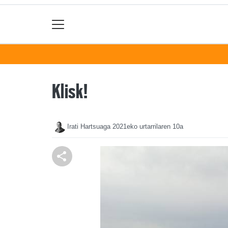
Klisk!
Irati Hartsuaga
2021eko urtarrilaren 10a