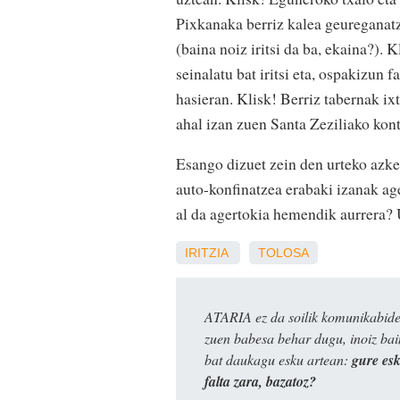
Pixkanaka berriz kalea geureganat
(baina noiz iritsi da ba, ekaina?).
seinalatu bat iritsi eta, ospakizun
hasieran. Klisk! Berriz tabernak i
ahal izan zuen Santa Zeziliako kon
Esango dizuet zein den urteko azke
auto-konfinatzea erabaki izanak age
al da agertokia hemendik aurrera? 
IRITZIA
TOLOSA
ATARIA ez da soilik komunikabide 
zuen babesa behar dugu, inoiz ba
bat daukagu esku artean:
gure es
falta zara, bazatoz?