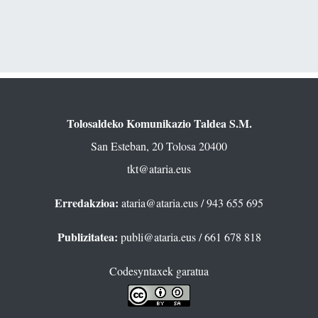
Tolosaldeko Komunikazio Taldea S.M.
San Esteban, 20 Tolosa 20400
tkt@ataria.eus
Erredakzioa:
ataria@ataria.eus
/ 943 655 695
Publizitatea:
publi@ataria.eus
/ 661 678 818
Codesyntaxek garatua