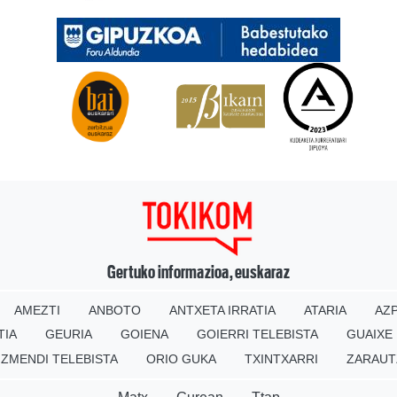
Gertuko informazioa, euskaraz
AMEZTI
ANBOTO
ANTXETA IRRATIA
ATARIA
AZP
TIA
GEURIA
GOIENA
GOIERRI TELEBISTA
GUAIXE
IZMENDI TELEBISTA
ORIO GUKA
TXINTXARRI
ZARAUT