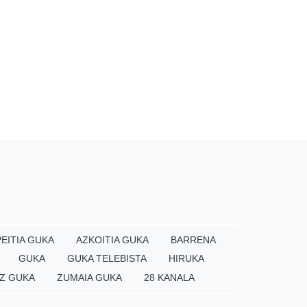
EITIA GUKA
AZKOITIA GUKA
BARRENA
GUKA
GUKA TELEBISTA
HIRUKA
Z GUKA
ZUMAIA GUKA
28 KANALA