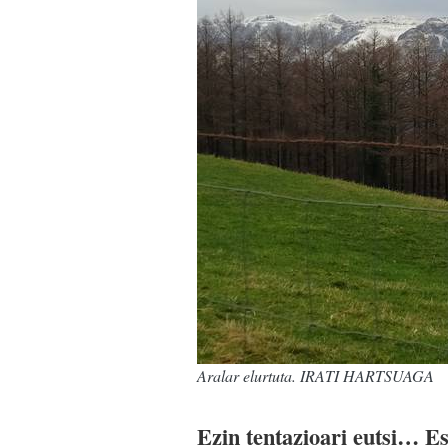
Aralar elurtuta. IRATI HARTSUAGA
Ezin tentazioari eutsi… Es