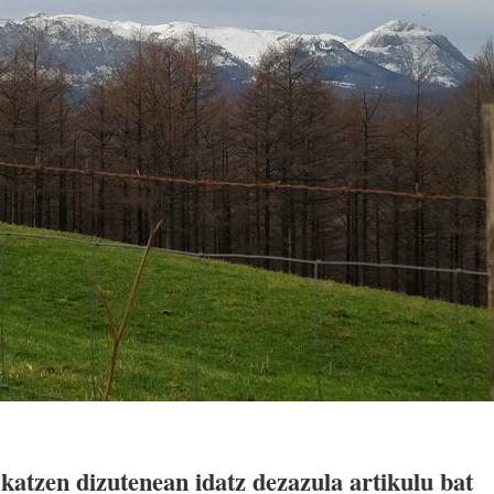
katzen dizutenean idatz dezazula artikulu bat