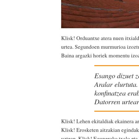
Klisk! Orduantxe atera nuen itxiald
urtea. Segundoen murmurioa izoztu b
Baina argazki horiek momentu izoz
Esango dizuet z
Aralar elurtuta
konfinatzea erab
Datorren urtear
Klisk! Lehen ekitaldiak ekainera ar
Klisk! Erosketen aitzakian egindak
uztean. Klisk! Eguneroko txalo eta 