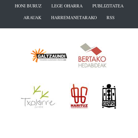
HONI BURUZ
LEGE OHARRA
PUBLIZITATEA
ARAUAK
HARREMANETARAKO
RSS