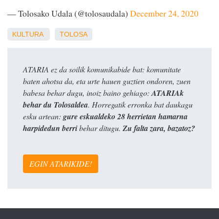
— Tolosako Udala (@tolosaudala)
December 24, 2020
KULTURA
TOLOSA
ATARIA ez da soilik komunikabide bat: komunitate
baten ahotsa da, eta urte hauen guztien ondoren, zuen
babesa behar dugu, inoiz baino gehiago:
ATARIAk
behar du Tolosaldea
. Horregatik erronka bat daukagu
esku artean:
gure eskualdeko 28 herrietan hamarna
harpidedun berri
behar ditugu.
Zu falta zara, bazatoz?
EGIN ATARIKIDE!