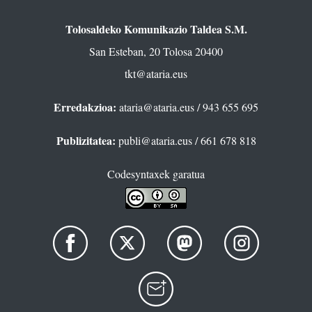
Tolosaldeko Komunikazio Taldea S.M.
San Esteban, 20 Tolosa 20400
tkt@ataria.eus
Erredakzioa:
ataria@ataria.eus
/ 943 655 695
Publizitatea:
publi@ataria.eus
/ 661 678 818
Codesyntaxek garatua