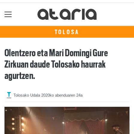
TOLOSA
Olentzero eta Mari Domingi Gure
Zirkuan daude Tolosako haurrak
agurtzen.
Tolosako Udala
2020ko abenduaren 24a