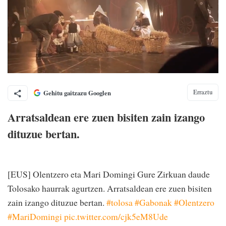
Erraztu
Gehitu gaitzazu Googlen
Arratsaldean ere zuen bisiten zain izango
dituzue bertan.
[EUS] Olentzero eta Mari Domingi Gure Zirkuan daude
Tolosako haurrak agurtzen. Arratsaldean ere zuen bisiten
zain izango dituzue bertan.
#tolosa
#Gabonak
#Olentzero
#MariDomingi
pic.twitter.com/cjk5eM8Ude