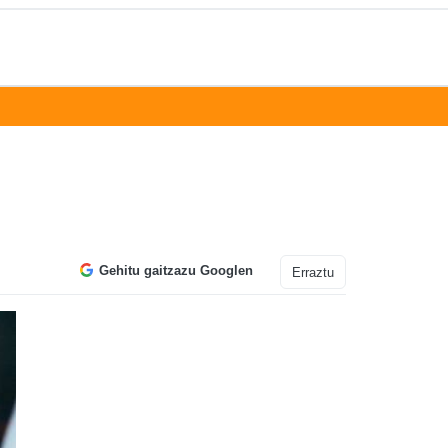
Gehitu gaitzazu Googlen
Erraztu