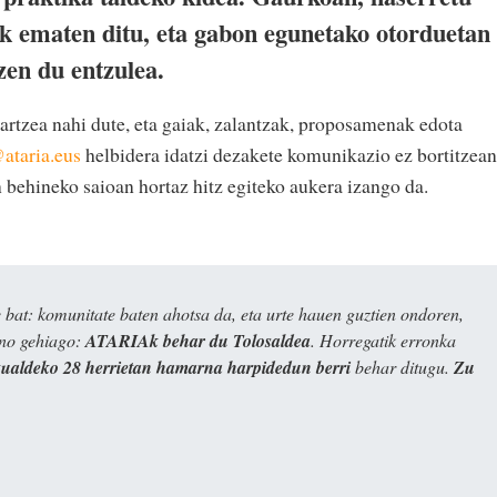
k ematen ditu, eta gabon egunetako otorduetan
zen du entzulea.
hartzea nahi dute, eta gaiak, zalantzak, proposamenak edota
@ataria.eus
helbidera idatzi dezakete komunikazio ez bortitzean
an behineko saioan hortaz hitz egiteko aukera izango da.
bat: komunitate baten ahotsa da, eta urte hauen guztien ondoren,
ino gehiago:
ATARIAk behar du Tolosaldea
. Horregatik erronka
kualdeko 28 herrietan hamarna harpidedun berri
behar ditugu.
Zu