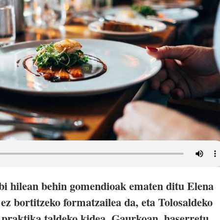
bi hilean behin gomendioak ematen ditu Elena
z bortitzeko formatzailea da, eta Tolosaldeko
 praktika taldeko kidea. Gaurkoan, haserretu