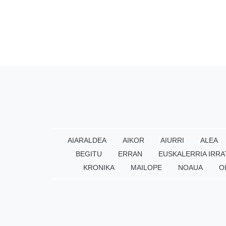
AIARALDEA
AIKOR
AIURRI
ALEA
BEGITU
ERRAN
EUSKALERRIA IRRA
KRONIKA
MAILOPE
NOAUA
O