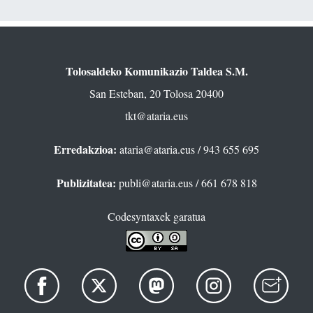
Tolosaldeko Komunikazio Taldea S.M.
San Esteban, 20 Tolosa 20400
tkt@ataria.eus
Erredakzioa:
ataria@ataria.eus
/ 943 655 695
Publizitatea:
publi@ataria.eus
/ 661 678 818
Codesyntaxek garatua