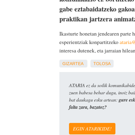
gabe eztabaidatzeko gakoa
praktikan jartzera animat
Ikasturte honetan jendearen parte 
esperientziak konpartitzeko
ataria
interesa dutenek, eta jarraian hile
GIZARTEA
TOLOSA
ATARIA ez da soilik komunikabide 
zuen babesa behar dugu, inoiz ba
bat daukagu esku artean:
gure es
falta zara, bazatoz?
EGIN ATARIKIDE!