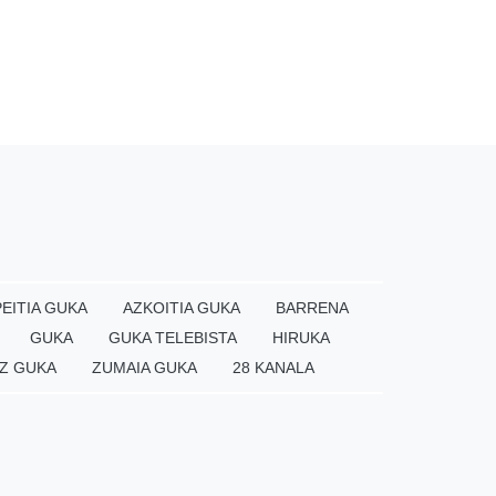
EITIA GUKA
AZKOITIA GUKA
BARRENA
GUKA
GUKA TELEBISTA
HIRUKA
Z GUKA
ZUMAIA GUKA
28 KANALA