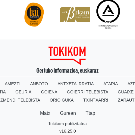
Gertuko informazioa, euskaraz
AMEZTI
ANBOTO
ANTXETA IRRATIA
ATARIA
AZP
TIA
GEURIA
GOIENA
GOIERRI TELEBISTA
GUAIXE
IZMENDI TELEBISTA
ORIO GUKA
TXINTXARRI
ZARAUT
Matx
Gurean
Ttap
Tokikom publizitatea
v16.25.0