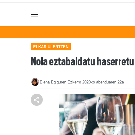
ELKAR ULERTZEN
Nola eztabaidatu haserret
Elena Egiguren Ezkerro
2020ko abenduaren 22a