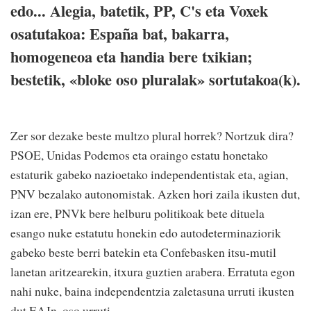
edo... Alegia, batetik, PP, C's eta Voxek
osatutakoa: España bat, bakarra,
homogeneoa eta handia bere txikian;
bestetik, «bloke oso pluralak» sortutakoa(k).
Zer sor dezake beste multzo plural horrek? Nortzuk dira?
PSOE, Unidas Podemos eta oraingo estatu honetako
estaturik gabeko nazioetako independentistak eta, agian,
PNV bezalako autonomistak. Azken hori zaila ikusten dut,
izan ere, PNVk bere helburu politikoak bete dituela
esango nuke estatutu honekin edo autodeterminaziorik
gabeko beste berri batekin eta Confebasken itsu-mutil
lanetan aritzearekin, itxura guztien arabera. Erratuta egon
nahi nuke, baina independentzia zaletasuna urruti ikusten
dut EAJn, oso urruti.