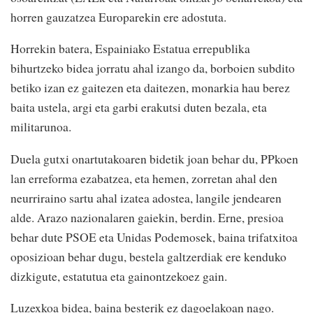
horren gauzatzea Europarekin ere adostuta.
Horrekin batera, Espainiako Estatua errepublika
bihurtzeko bidea jorratu ahal izango da, borboien subdito
betiko izan ez gaitezen eta daitezen, monarkia hau berez
baita ustela, argi eta garbi erakutsi duten bezala, eta
militarunoa.
Duela gutxi onartutakoaren bidetik joan behar du, PPkoen
lan erreforma ezabatzea, eta hemen, zorretan ahal den
neurriraino sartu ahal izatea adostea, langile jendearen
alde. Arazo nazionalaren gaiekin, berdin. Erne, presioa
behar dute PSOE eta Unidas Podemosek, baina trifatxitoa
oposizioan behar dugu, bestela galtzerdiak ere kenduko
dizkigute, estatutua eta gainontzekoez gain.
Luzexkoa bidea, baina besterik ez dagoelakoan nago.