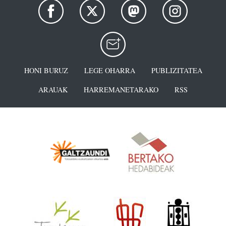
HONI BURUZ
LEGE OHARRA
PUBLIZITATEA
ARAUAK
HARREMANETARAKO
RSS