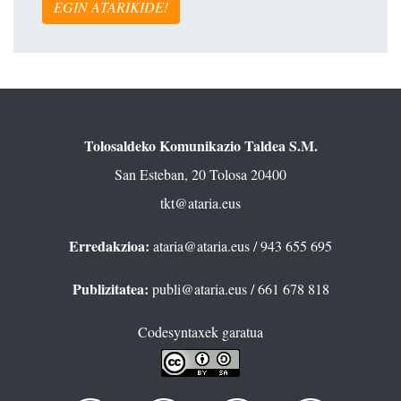
EGIN ATARIKIDE!
Tolosaldeko Komunikazio Taldea S.M.
San Esteban, 20 Tolosa 20400
tkt@ataria.eus
Erredakzioa:
ataria@ataria.eus
/ 943 655 695
Publizitatea:
publi@ataria.eus
/ 661 678 818
Codesyntaxek garatua