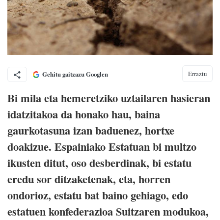
Erraztu
Gehitu gaitzazu Googlen
Bi mila eta hemeretziko uztailaren hasieran
idatzitakoa da honako hau, baina
gaurkotasuna izan baduenez, hortxe
doakizue. Espainiako Estatuan bi multzo
ikusten ditut, oso desberdinak, bi estatu
eredu sor ditzaketenak, eta, horren
ondorioz, estatu bat baino gehiago, edo
estatuen konfederazioa Suitzaren modukoa,