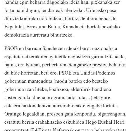
handia egin beharra dagoelako ideia hau, pixkanaka zer
lortu nahi dugun, jendarteak ulertzeko. Urte asko pasa
dituzte kontrako norabidean, hortaz, denbora behar du
Espainiak Erresuma Batua, Kanada eta horiek bezalako
demokrazia aurreratu bihurtzeko.
PSOEren barruan Sanchezen ideiak baroi nazionalista
espainiar atzerakoien gainetik nagusitzea garrantzitsua da,
baina, era berean, periferiaren etengabeko presioa beharko
du bide horretan, beti ere, PSOE eta Unidas Podemos
gobernuan mantenduta (modu bateko edo besteko
gobernua izan liteke, koalizioa, alderdirik handiena
sostengatuko duena programa adostuta…) eta gure
eskaera nazionalentzat aurrerabideak etengabe lortuta.
Oraingo legealdian, presoen gaia konpondu, bigarrengoan,
estatutu berria erabakitzeko eskubidea Hego Euskal Herri
osoarentzat (EAEk eta Nafarroak ontzat jo beharrekoa) eta