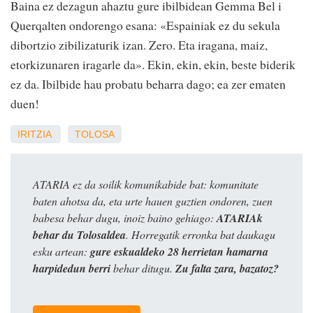
Baina ez dezagun ahaztu gure ibilbidean Gemma Bel i
Querqalten ondorengo esana: «Espainiak ez du sekula
dibortzio zibilizaturik izan. Zero. Eta iragana, maiz,
etorkizunaren iragarle da». Ekin, ekin, ekin, beste biderik
ez da. Ibilbide hau probatu beharra dago; ea zer ematen
duen!
IRITZIA
TOLOSA
ATARIA ez da soilik komunikabide bat: komunitate
baten ahotsa da, eta urte hauen guztien ondoren, zuen
babesa behar dugu, inoiz baino gehiago:
ATARIAk
behar du Tolosaldea
. Horregatik erronka bat daukagu
esku artean:
gure eskualdeko 28 herrietan hamarna
harpidedun berri
behar ditugu.
Zu falta zara, bazatoz?