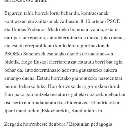
Bigarren talde horrek lortu behar du, kontraesanak
kontraesan eta zailtasunak zailtasun, 8-10 urtetan PSOE
eta Unidas Podemos Madrileko boterean izanda, estatu
europar aurrerakoia, autodeterminazioa ontzat joko duena,
eta estatu errepublikano konfederatu plurinazionala.
PSOEko Sanchezek esandako nación de naciones-en
bidetik, Hego Euskal Herriarentzat estatutu berri bat egin
behar da, autodeterminazio adostua gauzatzeko aukera
emango duena. Estatu horretako gainontzeko nazioentzat
berdin beharko luke. Hori lortzeko derrigorrezkoa dirudi
Europako gainontzeko estaturik gabeko nazioekin elkarlan
oso serio eta fundamentuzkoa bideratzea: Flandriarekin,
Ipar Irlandarekin, Eskoziarekin, Kataluniarekin…
Zergatik horrenbeste denbora? Espainian pedagogia