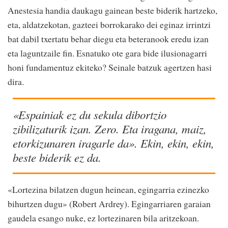
Anestesia handia daukagu gainean beste biderik hartzeko,
eta, aldatzekotan, gazteei borrokarako dei eginaz irrintzi
bat dabil txertatu behar diegu eta beteranook eredu izan
eta laguntzaile fin. Esnatuko ote gara bide ilusionagarri
honi fundamentuz ekiteko? Seinale batzuk agertzen hasi
dira.
«Espainiak ez du sekula dibortzio
zibilizaturik izan. Zero. Eta iragana, maiz,
etorkizunaren iragarle da». Ekin, ekin, ekin,
beste biderik ez da.
«Lortezina bilatzen dugun heinean, egingarria ezinezko
bihurtzen dugu» (Robert Ardrey). Egingarriaren garaian
gaudela esango nuke, ez lortezinaren bila aritzekoan.